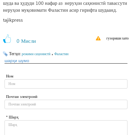
шуда ва ҳудуди 100 нафар аз неруҳои саҳюнистӣ тавассути
неруҳои муқовимати Фаластин асир гирифта шудаанд.
tajikpress
гузориши хато
0
Мисли
Тегҳо:
،
режими саҳюнистӣ
Фаластин
шарҳи шумо
Ном
Почтаи электронӣ
* Шарҳ