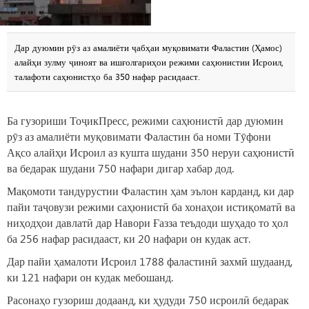
Дар дуюмин рӯз аз амалиёти ҷабҳаи муқовимати Фаластин (Ҳамос)
алайҳи зулму ҷиноят ва ишғолгариҳои режими саҳюнистии Исроил,
талафоти саҳюнистҳо ба 350 нафар расидааст.
Ба гузориши ТоҷикПресс, режими саҳюнистӣ дар дуюмин
рӯз аз амалиёти муқовимати Фаластин ба номи Тӯфони
Ақсо алайҳи Исроил аз кушта шудани 350 неруи саҳюнистӣ
ва бедарак шудани 750 нафари дигар хабар дод.
Мақомоти тандурустии Фаластин ҳам эълон карданд, ки дар
пайи таҷовузи режими саҳюнистӣ ба хонаҳои истиқоматӣ ва
ниҳодҳои давлатӣ дар Навори Ғазза теъдоди шуҳадо то ҳол
ба 256 нафар расидааст, ки 20 нафари он кудак аст.
Дар пайи ҳамалоти Исроил 1788 фаластинӣ захмӣ шудаанд,
ки 121 нафари он кудак мебошанд.
Расонаҳо гузориш додаанд, ки ҳудуди 750 исроилӣ бедарак