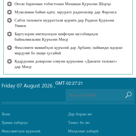
Оғози барномаи тобистонаи Маҷмааи Қуръони Шорҷа
Муколамаи байни адён; зарурате раднопазир дар Фаронса
Сабти тиловати мурраттали қориён дар Радиои Қуръони
Уммон
Баргузории имтиҳонҳои шифоҳии мусобиқаҳои
байналмилалии Қуръони Миср
Фаъолияти мавкибҳои қуръонӣ дар Арбаин; пайванди идораи
мардумӣ бо ишқи ҳусайнӣ
Қадрдонии доварони озмуни қуръонии «Давлати тиловат»
дар Миср
GMT-02:27:21
Friday 07 August 2026
,
Хона
Дар бораи мо
Ҳамаи хабарҳо
Тамос бо мо
Фаъолиятҳои қуръонӣ
Маҷаллаи хабарӣ