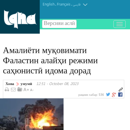
English
Français
.
.
فارسی
Версияи аслӣ
باز
و
بسته
کردن
Амалиёти муқовимати
منو
Фаластин алайҳи режими
саҳюнистӣ идома дорад
Хона
умумӣ
12:51 - October 08, 2023
рақами хабар:
536