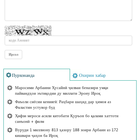
Пурхонанда
Охирин хабар
Маросими Арбаини Ҳусайнӣ ҷилваи беназири умқи
пайвандҳои эътиқодии ду миллати Эрону Ироқ
Фаъоли сиёсии кениягӣ: Раҳбари шаҳид дар ҳимоя аз
Фаластин устувор буд
Ҳифзи мероси асили китобати Қуръон бо қалами хаттоти
санъонӣ + филм
Вуруди 1 миллиону 813 ҳазору 188 зоири Арбаин аз 172
кишвари ҷаҳон ба Ироқ