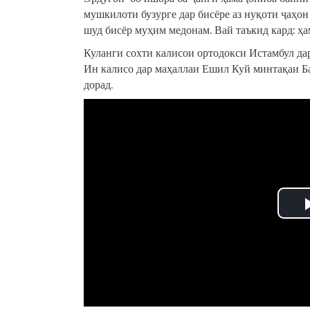
мушкилоти бузурге дар бисёре аз нуқоти ҷаҳон
шуд бисёр муҳим медонам. Вай таъкид кард: ҳа
Куланги сохти калисои ортодокси Истамбул да
Ин калисо дар маҳаллаи Ешил Куй минтақаи Ба
дорад.