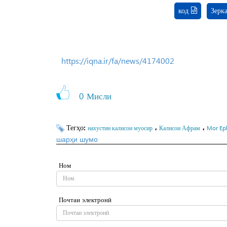
код
Зерк
https://iqna.ir/fa/news/4174002
0
Мисли
Тегҳо:
،
،
нахустин калисои муосир
Калисои Афрам
Mor Ep
шарҳи шумо
Ном
Почтаи электронӣ