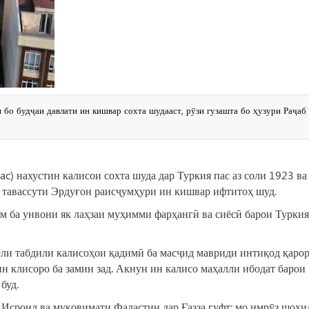
 бо будҷаи давлати ин кишвар сохта шудааст, рӯзи гузашта бо ҳузури Раҷаб
) нахустин калисои сохта шуда дар Туркия пас аз соли 1923 ва
 тавассути Эрдуғон раисҷумҳури ин кишвар ифтитоҳ шуд.
 ба унвони як лаҳзаи муҳимми фарҳангӣ ва сиёсӣ барои Туркия
лели табдили калисоҳои қадимӣ ба масҷид мавриди интиқод қаро
ин клисоро ба замин зад. Акнун ин калисо маҳалли ибодат барои
буд.
Исроил ва муқовимати Фаластин дар Ғазза гуфт: мо имрӯз шоҳи