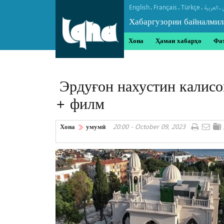
English
Français
Türkçe
.
.
.
.
العربیة
Хабаргузории байналмил
Хона
Ҳамаи хабарҳо
Фа
Эрдуғон нахустин калисо
+ филм
Хона
умумӣ
20:00 - October 09, 2023