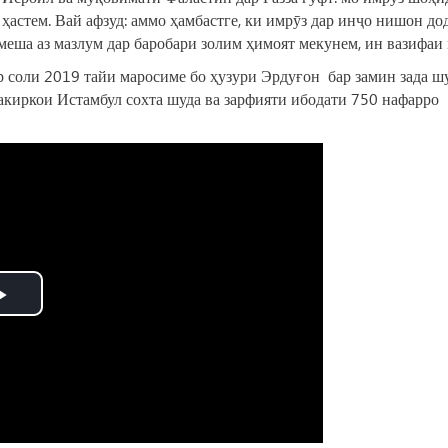
 ҳастем. Вай афзуд: аммо ҳамбастге, ки имрӯз дар инҷо нишон до
меша аз мазлум дар баробари золим ҳимоят мекунем, ин вазифаи 
р соли 2019 тайи маросиме бо ҳузури Эрдуғон бар замин зада шу
киркои Истамбул сохта шуда ва зарфияти ибодати 750 нафарро
Play
Video