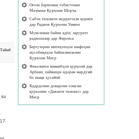
Оғози барномаи тобистонаи
Маҷмааи Қуръони Шорҷа
Сабти тиловати мурраттали қориён
дар Радиои Қуръони Уммон
Муколамаи байни адён; зарурате
раднопазир дар Фаронса
Баргузории имтиҳонҳои шифоҳии
 Тайиб
мусобиқаҳои байналмилалии
Қуръони Миср
Фаъолияти мавкибҳои қуръонӣ дар
Арбаин; пайванди идораи мардумӣ
бо ишқи ҳусайнӣ
Қадрдонии доварони озмуни
қуръонии «Давлати тиловат» дар
 ва
Миср
р
 17
ди