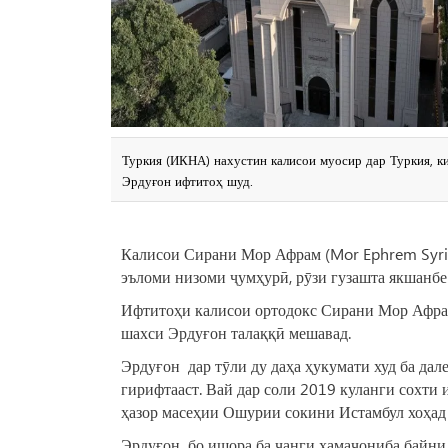
Туркия (ИКНА) нахустин калисои муосир дар Туркия, ки
Эрдуғон ифтитоҳ шуд.
Калисои Сирани Мор Афрам (Mor Ephrem Syriac
эъломи низоми ҷумҳурӣ, рӯзи гузашта якшанбе
Ифтитоҳи калисои ортодокс Сирани Мор Афрам
шахси Эрдуғон талаққӣ мешавад.
Эрдуғон дар тӯли ду даҳа ҳукумати худ ба да
гирифтааст. Вай дар соли 2019 куланги сохти 
ҳазор масеҳии Ошурии сокини Истамбул хоҳад 
Эрдуғон бо ишора ба ҷанги ҳамаҷониба байни 