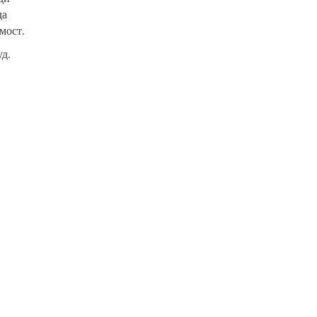
да
мост.
д.