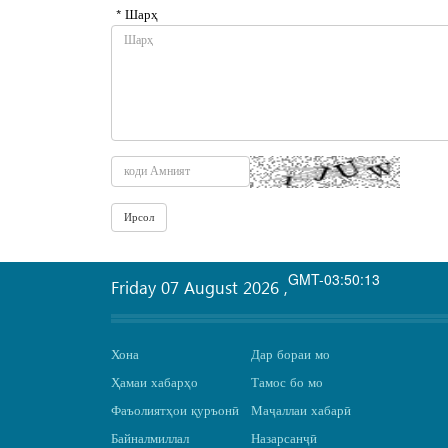
* Шарҳ
GMT-03:50:13
Friday 07 August 2026
,
Хона
Дар бораи мо
Ҳамаи хабарҳо
Тамос бо мо
Фаъолиятҳои қуръонӣ
Маҷаллаи хабарӣ
Байналмиллал
Назарсанҷӣ