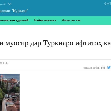
GMT-
فارسی
аллии “Куръон”
ъолиятҳои қуръонӣ
Байналмиллал
Филм ва акс
и муосир дар Туркияро ифтитоҳ к
рақами хабар:
546