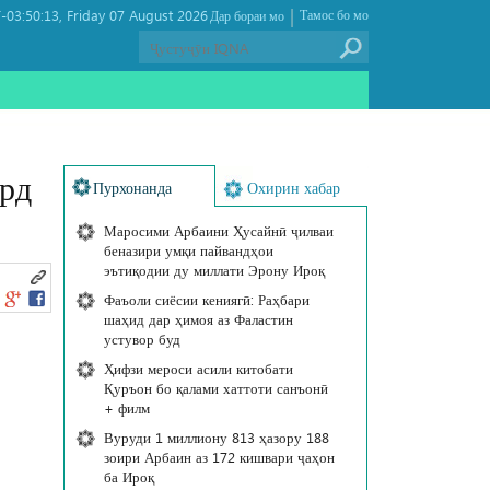
|
03:50:13
Friday 07 August 2026 ,
Тамос бо мо
Дар бораи мо
ард
Пурхонанда
Охирин хабар
Маросими Арбаини Ҳусайнӣ ҷилваи
беназири умқи пайвандҳои
эътиқодии ду миллати Эрону Ироқ
Фаъоли сиёсии кениягӣ: Раҳбари
шаҳид дар ҳимоя аз Фаластин
устувор буд
Ҳифзи мероси асили китобати
Қуръон бо қалами хаттоти санъонӣ
+ филм
Вуруди 1 миллиону 813 ҳазору 188
зоири Арбаин аз 172 кишвари ҷаҳон
ба Ироқ