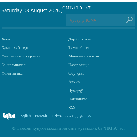
GMT-19:01:47
Saturday 08 August 2026
,
Хона
Дар бораи мо
Ҳамаи хабарҳо
Тамос бо мо
Фаъолиятҳои қуръонӣ
Маҷаллаи хабарӣ
Байналмиллал
Назарсанҷӣ
Филм ва акс
Обу ҳаво
Архив
Ҷустуҷӯ
Пайвандҳо
RSS
English
Français
Türkçe
.
.
.
.
فارسی
العربیة
©
Тамоми ҳуқуқи моддии ин сайт мутааллиқ ба
“ИКНА”
аст