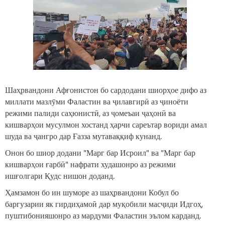
Шаҳрвандони Афғонистон бо сардодани шиорҳое дифо аз
миллати мазлӯми Фаластин ва ҷилавгирӣ аз ҷиноёти
режими палиди саҳюнистӣ, аз ҷомеъаи ҷаҳонӣ ва
кишварҳои мусулмон хостанд ҳарчи сареътар вориди амал
шуда ва ҷангро дар Ғазза мутаваққиф кунанд.
Онон бо шиор додани "Марг бар Исроил" ва "Марг бар
кишварҳои ғарбӣ" нафрати худашонро аз режими
ишғолгари Қудс нишон доданд.
Ҳамзамон бо ин шуморе аз шаҳрвандони Кобул бо
баргузарии як гирдиҳамоӣ дар муқобили масҷиди Идгоҳ,
пуштибонияшонро аз мардуми Фаластин эълом карданд.