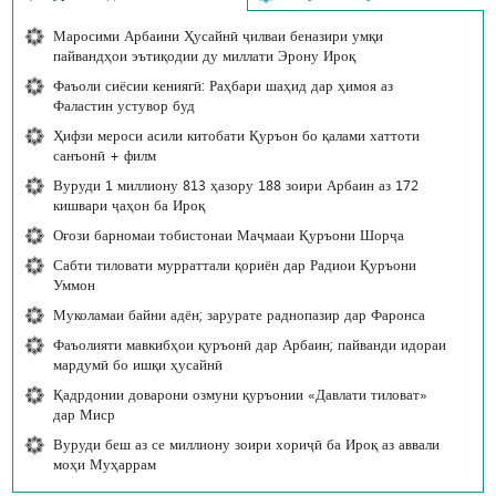
Маросими Арбаини Ҳусайнӣ ҷилваи беназири умқи
пайвандҳои эътиқодии ду миллати Эрону Ироқ
Фаъоли сиёсии кениягӣ: Раҳбари шаҳид дар ҳимоя аз
Фаластин устувор буд
Ҳифзи мероси асили китобати Қуръон бо қалами хаттоти
санъонӣ + филм
Вуруди 1 миллиону 813 ҳазору 188 зоири Арбаин аз 172
кишвари ҷаҳон ба Ироқ
Оғози барномаи тобистонаи Маҷмааи Қуръони Шорҷа
Сабти тиловати мурраттали қориён дар Радиои Қуръони
Уммон
Муколамаи байни адён; зарурате раднопазир дар Фаронса
Фаъолияти мавкибҳои қуръонӣ дар Арбаин; пайванди идораи
мардумӣ бо ишқи ҳусайнӣ
Қадрдонии доварони озмуни қуръонии «Давлати тиловат»
дар Миср
Вуруди беш аз се миллиону зоири хориҷӣ ба Ироқ аз аввали
моҳи Муҳаррам