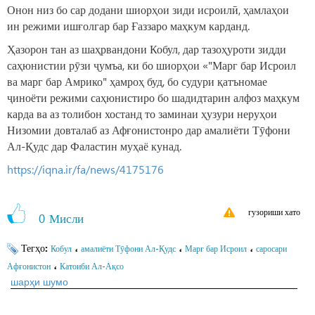
Онон низ бо сар додани шиорҳои зиди исроилӣ, ҳамлаҳои
ин режими ишғолгар бар Ғаззаро маҳкум карданд.
Ҳазорон тан аз шаҳрвандони Кобул, дар тазоҳуроти зидди
саҳюнистии рӯзи ҷумъа, ки бо шиорҳои «"Марг бар Исроил
ва марг бар Амрико" ҳамроҳ буд, бо судури қатъномае
ҷиноёти режими саҳюнистиро бо шадидтарин алфоз маҳкум
карда ва аз толибон хостанд то заминаи ҳузури неруҳои
Низомии довталаб аз Афғонистонро дар амалиёти Тӯфони
Ал-Қудс дар Фаластин муҳаё кунад.
https://iqna.ir/fa/news/4175176
гузориши хато
0
Мисли
Тегҳо:
،
،
،
Кобул
амалиёти Тӯфони Ал-Қудс
Марг бар Исроил
саросари
،
Афғонистон
Катоиби Ал-Ақсо
шарҳи шумо