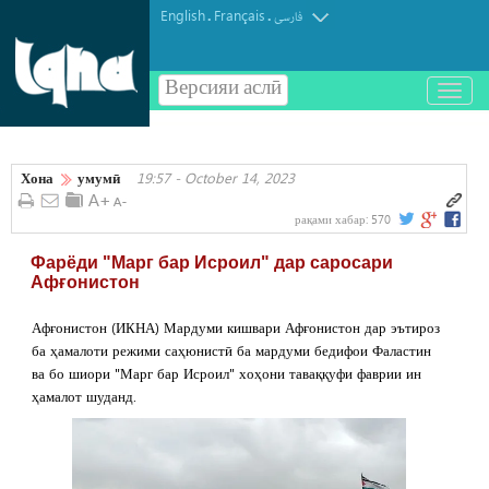
English
Français
.
.
فارسی
Версияи аслӣ
باز
و
بسته
کردن
Хона
умумӣ
19:57 - October 14, 2023
منو
рақами хабар:
570
Фарёди "Марг бар Исроил" дар саросари
Афғонистон
Афғонистон (ИКНА) Мардуми кишвари Афғонистон дар эътироз
ба ҳамалоти режими саҳюнистӣ ба мардуми бедифои Фаластин
ва бо шиори "Марг бар Исроил" хоҳони таваққуфи фаврии ин
ҳамалот шуданд.