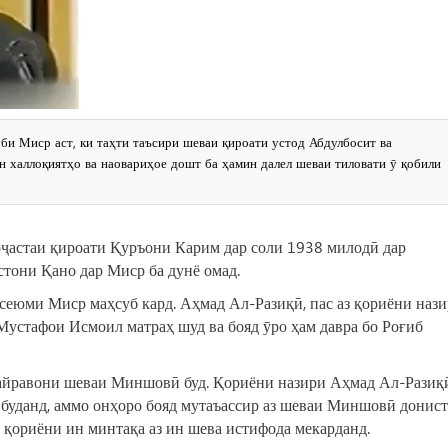
би Миср аст, ки таҳти таъсири шеваи қироати устод Абдулбосит ва
 халлоқиятҳо ва наовариҳое дошт ба ҳамин далел шеваи тиловати ӯ қобили
рҷастаи қироати Қуръони Карим дар соли 1938 милодӣ дар
стони Қано дар Миср ба дунё омад.
сеюми Миср маҳсуб кард. Аҳмад Ал-Разиқӣ, пас аз қориёни наз
стафои Исмоил матраҳ шуд ва бояд ӯро ҳам давра бо Роғиб
пайравони шеваи Миншовӣ буд. Қориёни назири Аҳмад Ал-Разиқ
 буданд, аммо онҳоро бояд мутаъассир аз шеваи Миншовӣ донист
 қориёни ин минтақа аз ин шева истифода мекарданд.