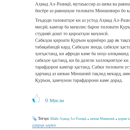
Аҳмад Ал-Разиқӣ, мутаъассир аз шева ва рави
бисёре аз равишҳои тиловати Миншовиро бо ка
Теъдоди таловатҳое ки аз устод Аҳмад Ал-Разиқ
мисрӣ, камтар ба маҷолис барои тиловати Қуръ
студияӣ дошт то қироатҳои маҷлисӣ.
Сабкҳои қироати Қуръон қориёнро дар як тақси
табақабандӣ кард. Сабкҳои зинда, сабкҳое ҳаст
ҳоеҳастанд, ки афроди каме ба онҳо алоқаманд
сабкҳое ҳастанд, ки ба далели халлоқиятҳое к
тарафдорон камтар ҳастанд. Сабки тиловати ус
ҳарчанд аз шеваи Миншовӣ тақлид мекард, амм
Қуръон, ҳамчунон тарафдорони каме дорад.
0
Мисли
Тегҳо:
،
،
Шайх Аҳмад Ал-Разиқӣ
шеваи Миншовӣ
қории х
шарҳи шумо