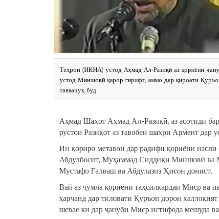
Теҳрон (ИКНА) устод Аҳмад Ал-Разиқӣ аз қориёни ҷану
устод Миншовӣ қарор гирифт, аммо дар қироати Қуръон
тавваҷуҳ буд.
Аҳмад Шаҳот Аҳмад Ал-Разиқӣ, аз асотиди ба
рустои Разиқот аз тавобеи шаҳри Армент дар у
Ин қориро метавон дар радифи қориёни насли 
Абдулбосит, Муҳаммад Сиддиқи Миншовӣ ва Му
Мустафо Ғалваш ва Абдулазиз Ҳисон донист.
Вай аз ҷумла қориёни таҳсилкардаи Миср ва 
ҳарчанд дар тиловати Қуръон дорои халлоқият
шевае ки дар ҷануби Миср истифода мешуда ва