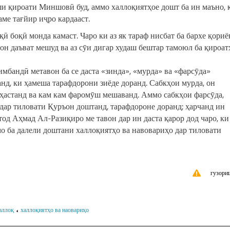
ши қироати Миншовӣ буд, аммо халлоқиятҳое дошт ба ин маъно, 
ме тағйир иҷро кардааст.
ӣ боқӣ монда камаст. Чаро ки аз як тараф нисбат ба бархе қори
он даъват мешуд ва аз сӯи дигар худаш бештар тамоюл ба қироат
мбандӣ метавон ба се даста «зинда», «мурда» ва «фарсӯда»
анд, ки ҳамеша тарафдорони зиёде доранд. Сабкҳои мурда, он
 ҳастанд ва кам кам фаромӯш мешаванд. Аммо сабкҳои фарсӯда,
и дар тиловати Қуръон доштанд, тарафдороне доранд; ҳарчанд ин
тод Аҳмад Ал-Разиқиро ме тавон дар ин даста қарор дод чаро, ки
о ба далели доштани халлоқиятҳо ва навовариҳо дар тиловати
гузори
،
аллоқ
халлоқиятҳо ва наовариҳо