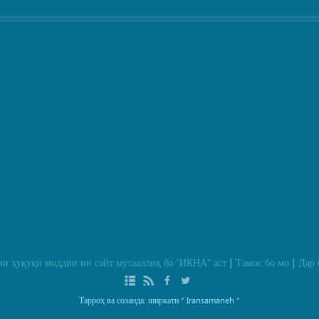
и ҳуқуқи моддии ин сайт мутааллиқ ба
“ИКНА”
аст
Тамос бо мо
Дар 
|
|
Тарроҳ ва созанда: ширкати
“ Iransamaneh ”