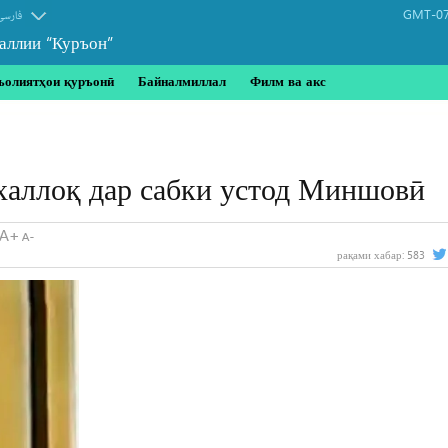
GMT-07
فارسی
аллии “Куръон”
ъолиятҳои қуръонӣ
Байналмиллал
Филм ва акс
халлоқ дар сабки устод Миншовӣ
рақами хабар:
583