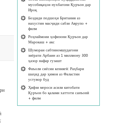
мусобиқаҳои нухбагони Қуръон дар
Ироқ
Боздиди подшоҳи Британия аз
нахустин масҷиди сабзи Аврупо +
филм
Роҳпаймоии ҳофизони Қуръон дар
Марокаш + акс
Шумораи сабтиномшудагони
зиёрати Арбаин аз 1 миллиону 300
ҳазор нафар гузашт
Фаъоли сиёсии кениягӣ: Раҳбари
шаҳид дар ҳимоя аз Фаластин
устувор буд
Ҳифзи мероси асили китобати
ири
Қуръон бо қалами хаттоти санъонӣ
+ филм
ӣ
;