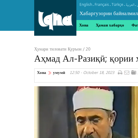
English
Français
Türkçe
.
.
.
.
العربیة
Хабаргузории байналмил
Хона
Ҳамаи хабарҳо
Фа
Ҳунари тиловати Қуръон / 20
Аҳмад Ал-Разиқӣ; қории 
Хона
умумӣ
12:50 - October 18, 2023