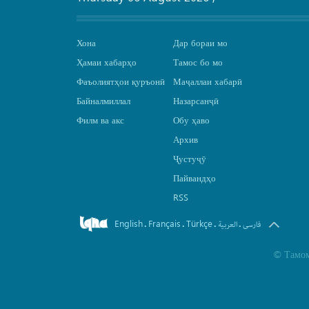
Хона
Дар бораи мо
Ҳамаи хабарҳо
Тамос бо мо
Фаъолиятҳои қуръонӣ
Маҷаллаи хабарӣ
Байналмиллал
Назарсанҷӣ
Филм ва акс
Обу ҳаво
Архив
Ҷустуҷӯ
Пайвандҳо
RSS
English
Français
Türkçe
.
.
.
.
فارسی
العربیة
©
Тамом