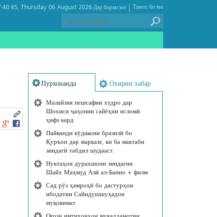
|
:40:45
Thursday 06 August 2026 ,
Тамос бо мо
Дар бораи мо
Пурхонанда
Охирин хабар
Малайзия пешсафии худро дар
Шохиси ҷаҳонии сайёҳии исломӣ
ҳифз кард
Пайванди кӯдакони бразилӣ бо
Қуръон дар марказе, ки ба мактаби
зиндагӣ табдил шудааст.
Нуктаҳои дурахшони зиндагии
Шайх Маҳмуд Алӣ ал-Банно + филм
Сад рӯз ҳамроҳӣ бо дастурҳои
ибодатии Сайидушшуҳадои
муқовимат
Оғози имтиҳонҳои муқаддамотии