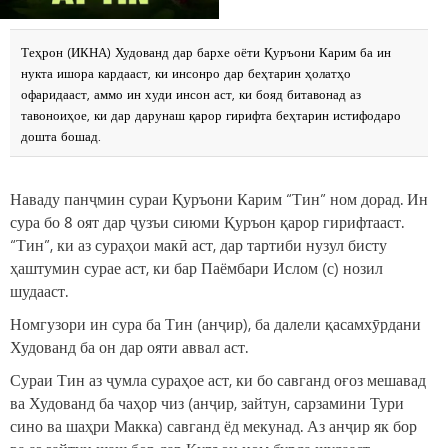
Теҳрон (ИКНА) Худованд дар бархе оёти Қуръони Карим ба ин
нукта ишора кардааст, ки инсонро дар беҳтарин ҳолатҳо
офаридааст, аммо ин худи инсон аст, ки бояд битавонад аз
тавоноиҳое, ки дар дарунаш қарор гирифта беҳтарин истифодаро
дошта бошад.
Наваду панҷмин сураи Қуръони Карим “Тин” ном дорад. Ин
сура бо 8 оят дар ҷузъи сиюми Қуръон қарор гирифтааст.
“Тин”, ки аз сураҳои макӣ аст, дар тартиби нузул бисту
ҳаштумин сурае аст, ки бар Паёмбари Ислом (с) нозил
шудааст.
Номгузори ин сура ба Тин (анҷир), ба далели қасамхӯрдани
Худованд ба он дар ояти аввал аст.
Сураи Тин аз ҷумла сураҳое аст, ки бо савганд оғоз мешавад
ва Худованд ба чаҳор чиз (анҷир, зайтун, сарзамини Тури
сино ва шаҳри Макка) савганд ёд мекунад. Аз анҷир як бор