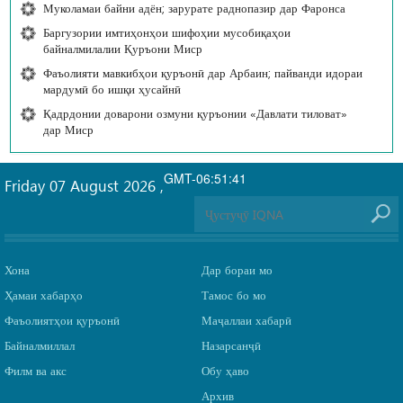
Муколамаи байни адён; зарурате раднопазир дар Фаронса
Баргузории имтиҳонҳои шифоҳии мусобиқаҳои
байналмилалии Қуръони Миср
Фаъолияти мавкибҳои қуръонӣ дар Арбаин; пайванди идораи
мардумӣ бо ишқи ҳусайнӣ
Қадрдонии доварони озмуни қуръонии «Давлати тиловат»
дар Миср
GMT-06:51:41
Friday 07 August 2026
,
Хона
Дар бораи мо
Ҳамаи хабарҳо
Тамос бо мо
Фаъолиятҳои қуръонӣ
Маҷаллаи хабарӣ
Байналмиллал
Назарсанҷӣ
Филм ва акс
Обу ҳаво
Архив