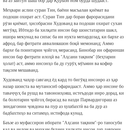
ва аз зайтун шаш бор дар Қуръон ном бурда шудааст.
Меҳвари аслии сураи Тин, баёни масъалаи қиёмат ва
подоши охират аст. Сураи Тин дар бораи фарорасидани
рӯзи қиёмат, ҳисобрасии Худованд ва подоши охират сухан
мегӯяд. Ибтидо ба хилқати инсон бар шоистатарин шакл,
ишора мекунад ва сипас ба ин нукта мепардозад, ки бархе аз
афрод, бар фитрати аввалияашон боқӣ мемонанд; Аммо
бархе ба поинтарин ҷойгоҳ мерасанд. Бинобар ин офаринши
инсон бар фитрати илоҳӣ ва “Аҳсани тақвим” (беҳтарин
ҳолат) аст, аммо инсонҳо ба ду гурӯҳ мӯъмин ва кофир
тақсим мешаванд.
Худованд чаҳор савганд ёд кард то бигӯяд инсонро аз ҳар
назар шоиста ва мутаносиб офаридааст. Аммо ҳар инсоне бо
таваҷҷуҳ ба рушд ва тавоноиҳояш, истеъдоди инро дорад, ки
ба болотарин ҷойгоҳ бирасад ва назди Парвардигораш аз
зиндагонии ҷовдона ва пур аз хушбахтӣ ва ба дур аз
бадбахтиҳо ва ситамҳо, истифода кунад.
Баъзе аз муфассирон иборати “Аҳсани тақвим”-ро таносуби
қад ва андом ва маҳкам будани хилқати инсон дар даврони