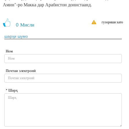
Амин”-ро Макка дар Арабистон донистаанд.
гузориши хато
0
Мисли
шарҳи шумо
Ном
Почтаи электронӣ
* Шарҳ