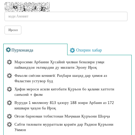
Пурхонанда
Охирин хабар
Маросими Арбаини Ҳусайнӣ ҷилваи беназири умқи
пайвандҳои эътиқодии ду миллати Эрону Ироқ
Фаъоли сиёсии кениягӣ: Раҳбари шаҳид дар ҳимоя аз
Фаластин устувор буд
Ҳифзи мероси асили китобати Қуръон бо қалами хаттоти
санъонӣ + филм
Вуруди 1 миллиону 813 ҳазору 188 зоири Арбаин аз 172
кишвари ҷаҳон ба Ироқ
Оғози барномаи тобистонаи Маҷмааи Қуръони Шорҷа
Сабти тиловати мурраттали қориён дар Радиои Қуръони
Уммон