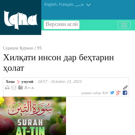
English
Français
.
.
فارسی
Версияи аслӣ
باز
و
بسته
کردن
Сураҳои Қуръон / 95
منو
Хилқати инсон дар беҳтарин
ҳолат
Хона
умумӣ
18:57 - October 23, 2023
рақами хабар:
614