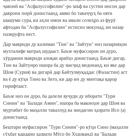
ҷавонӣ ва “Асфалуссофилин”-ро заъф ва сустии инсон дар
даврони пирӣ донистаанд, аммо бо таваҷҷуҳ ба ояти
шашуми сура, ки аҳли имон ва амали солиҳро аз фурӯ
афтодан ба “Асфалуссофилин“ истисно мекунад, ин назар
пазируфта нест.
Дар мавриди ду калимаи “Тин” ва “Зайтун” низ назарияҳои
мухталифе матраҳ шудааст. Баъзе муфассирон он дуро,
хӯрдании мавриди алоқаи арабҳо донистаанд. Баъзе дигар,
Тин ва Зайтунро ишора ба ду масҷид медонанд, ки яке дар
Шом (Сурия) ва дигарӣ дар Байтулмуқаддас (Фаластин) аст
ва ё ду кӯҳи Тино ва Зито, ки дар ин ду минтақа қарор
гирифтааст.
Баъзе низ он дуро, ба далели вуҷуди ду иборати “Тури
Синин” ва “Балади Амин”, ишора ба маконҳое дар Шом ва
муртабит бо маҳалли таваллуд ва зиндагии ҳазрати Исо (а)
донистаанд.
Бештари муфассирон “Тури Синин”-ро кӯҳи Сино (маҳалли
сӯҳбат кардани ҳазрати Мӯсо бо Худованд) ва “Балади