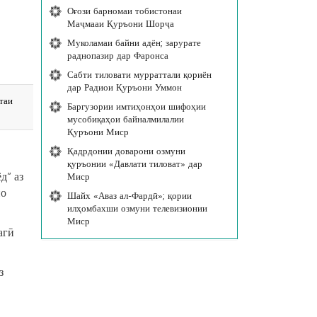
Оғози барномаи тобистонаи
Маҷмааи Қуръони Шорҷа
Муколамаи байни адён; зарурате
раднопазир дар Фаронса
Сабти тиловати мурраттали қориён
дар Радиои Қуръони Уммон
таи
Баргузории имтиҳонҳои шифоҳии
мусобиқаҳои байналмилалии
Қуръони Миср
Қадрдонии доварони озмуни
қуръонии «Давлати тиловат» дар
д” аз
Миср
но
Шайх «Аваз ал-Фардӣ»; қории
илҳомбахши озмуни телевизионии
Миср
агӣ
з