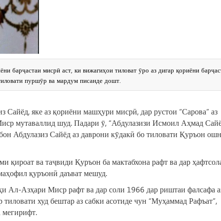
ни барҷастаи мисрӣ аст, ки вижагиҳои тиловат ӯро аз дигар қориёни барҷас
тиловати пуршӯр ва мардум писанде дошт.
 Сайёд, яке аз қориёни машҳури мисрӣ, дар рустои “Сарова” аз
ср мутаваллид шуд. Падари ӯ, “Абдулазизи Исмоил Аҳмад Сайё
бон Абдулазиз Сайёд аз даврони кӯдакӣ бо тиловати Қуръон ош
и қироат ва таҷвиди Қуръон ба мактабхона рафт ва дар ҳафтсол
 маҳофил қуръонӣ даъват мешуд.
ҳи Ал-Азҳари Миср рафт ва дар соли 1966 дар риштаи фалсафа а
 тиловати худ бештар аз сабки асотиде чун “Муҳаммад Рафъат”,
 мегирифт.