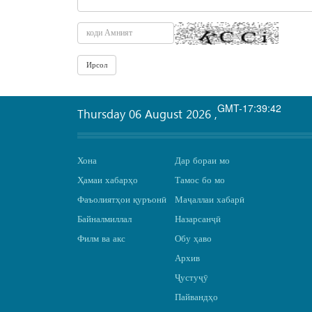
GMT-17:39:42
Thursday 06 August 2026
,
Хона
Дар бораи мо
Ҳамаи хабарҳо
Тамос бо мо
Фаъолиятҳои қуръонӣ
Маҷаллаи хабарӣ
Байналмиллал
Назарсанҷӣ
Филм ва акс
Обу ҳаво
Архив
Ҷустуҷӯ
Пайвандҳо