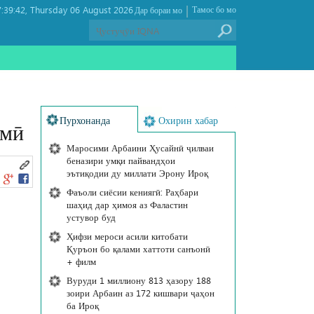
|
:39:42
Thursday 06 August 2026 ,
Тамос бо мо
Дар бораи мо
Пурхонанда
Охирин хабар
умӣ
Маросими Арбаини Ҳусайнӣ ҷилваи
беназири умқи пайвандҳои
эътиқодии ду миллати Эрону Ироқ
Фаъоли сиёсии кениягӣ: Раҳбари
шаҳид дар ҳимоя аз Фаластин
устувор буд
Ҳифзи мероси асили китобати
Қуръон бо қалами хаттоти санъонӣ
+ филм
Вуруди 1 миллиону 813 ҳазору 188
зоири Арбаин аз 172 кишвари ҷаҳон
ба Ироқ