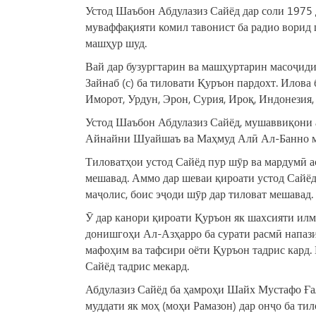
Устод Шаъбон Абдулазиз Сайёд дар соли 1975 
муваффақияти комил тавонист ба радио ворид ш
машҳур шуд.
Вай дар бузургтарин ва машҳуртарин масоҷид
Зайнаб (с) ба тиловати Қуръон пардохт. Илова
Иморот, Урдун, Эрон, Сурия, Ироқ, Индонезия,
Устод Шаъбон Абдулазиз Сайёд, мушаввиқони а
Айнайни Шуайшаъ ва Маҳмуд Алӣ Ал-Банно м
Тиловатҳои устод Сайёд пур шӯр ва мардумӣ ас
мешавад. Аммо дар шеваи қироати устод Сайё
маҷолис, боис эҷоди шӯр дар тиловат мешавад.
Ӯ дар канори қироати Қуръон як шахсияти илми
донишгоҳи Ал-Азҳарро ба сурати расмӣ напази
мафоҳим ва тафсири оёти Қуръон тадрис кард. 
Сайёд тадрис мекард.
Абдулазиз Сайёд ба ҳамроҳи Шайх Мустафо Ға
муддати як моҳ (моҳи Рамазон) дар онҷо ба тил