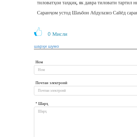
тиловатҳои таҳқиқ, як давра тиловати тартил н
Саранҷом устод Шаъбон Абдулазиз Сайёд саран
0
Мисли
шарҳи шумо
Ном
Почтаи электронӣ
* Шарҳ