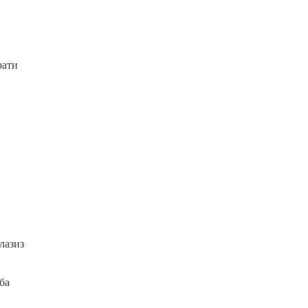
рати
лазиз
ба