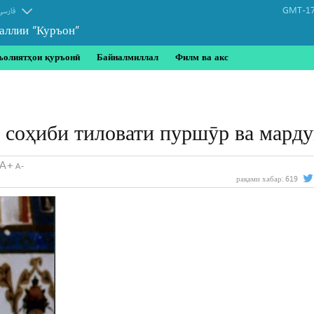
GMT-17
فارسی
аллии “Куръон”
ъолиятҳои қуръонӣ
Байналмиллал
Филм ва акс
соҳиби тиловати пуршӯр ва мард
рақами хабар:
619