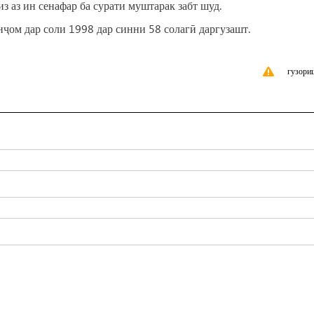
из аз ин сенафар ба сурати муштарак забт шуд.
ҷом дар соли 1998 дар синни 58 солагӣ даргузашт.
гузори