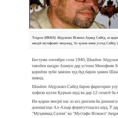
Теҳрон (ИКНА) Абдулазиз Исмоил Аҳмад Сайёд, аз қориё
мисрӣ мутафовит мекунад; Аз ҷумла инки устод Сайёд 
Бистуми сентябри соли 1940, Шаъбон Абдулазиз
тавобеи шаҳри Ашмун дар устони Менофияи Ми
қориёни хуби замони худ буд барои ҳамин Шаъ
шавад.
Шаъбон Абдулазиз Сайёд барои фарогирии улум
ҳофизи кулли Қуръон шуд ва дар 12 солагӣ ба
Ин қории мисрӣ пас аз ахз диплом ба донишго
донишгоҳи Ал-Азҳар фориғуттаҳсил шуд. Ӯ дар
“Муҳаммад Салом” ва “Мустафо Исмоил” баҳра