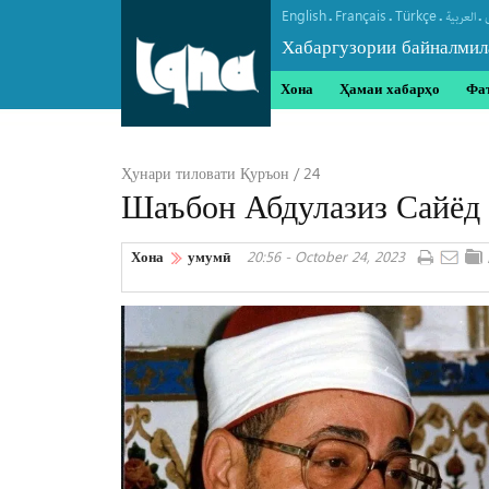
English
Français
Türkçe
.
.
.
.
العربیة
Хабаргузории байналмил
Хона
Ҳамаи хабарҳо
Фа
Ҳунари тиловати Қуръон / 24
Шаъбон Абдулазиз Сайёд 
Хона
умумӣ
20:56 - October 24, 2023