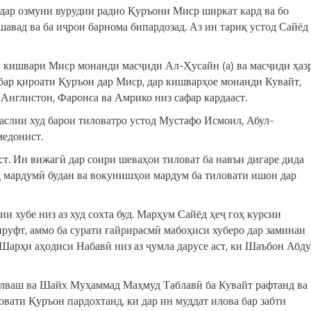
дар озмуни вурудии радио Қуръони Миср ширкат кард ва бо
авад ва ба иҷрои барнома бипардозад. Аз ин тариқ устод Сайёд
и кишвари Миср монанди масҷиди Ал-Ҳусайн (а) ва масҷиди ҳаз
 бар қироати Қуръон дар Миср, дар кишварҳое монанди Кувайт,
 Англистон, Фаронса ва Амрико низ сафар кардааст.
слии худ барои тиловатро устод Мустафо Исмоил, Абул-
едонист.
т. Ин вижагӣ дар соири шеваҳои тиловат ба навъи дигаре дида
д мардумӣ будан ва вокунишҳои мардум ба тиловати ишон дар
и хубе низ аз худ сохта буд. Марҳум Сайёд ҳеҷ гоҳ курсии
руфт, аммо ба сурати ғайрирасмӣ мабоҳиси хуберо дар заминаи
Шарҳи аҳодиси Набавӣ низ аз ҷумла дарусе аст, ки Шаъбон Абду
лваш ва Шайх Муҳаммад Маҳмуд Таблавӣ ба Кувайт рафтанд ва 
овати Қуръон пардохтанд, ки дар ин муддат илова бар забти