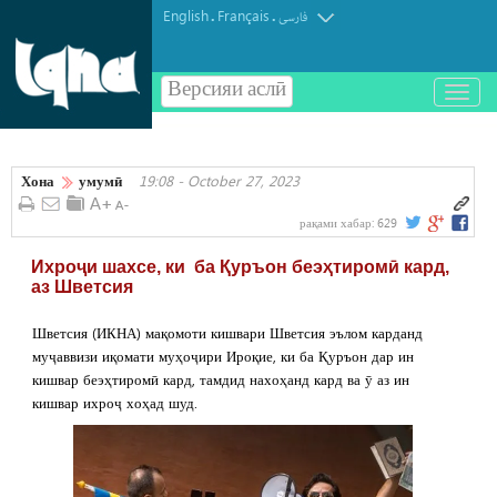
English
Français
.
.
فارسی
Версияи аслӣ
باز
و
بسته
کردن
Хона
умумӣ
19:08 - October 27, 2023
منو
рақами хабар:
629
Ихроҷи шахсе, ки ба Қуръон беэҳтиромӣ кард,
аз Шветсия
Шветсия (ИКНА) мақомоти кишвари Шветсия эълом карданд
муҷаввизи иқомати муҳоҷири Ироқие, ки ба Қуръон дар ин
кишвар беэҳтиромӣ кард, тамдид нахоҳанд кард ва ӯ аз ин
кишвар ихроҷ хоҳад шуд.