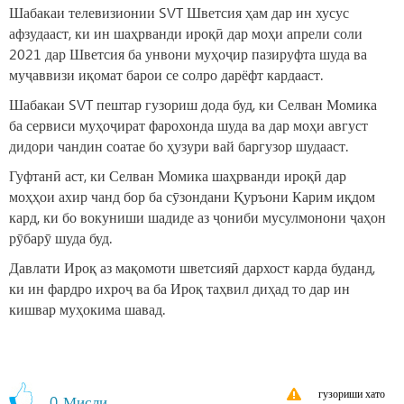
Шабакаи телевизионии SVT Шветсия ҳам дар ин хусус
афзудааст, ки ин шаҳрванди ироқӣ дар моҳи апрели соли
2021 дар Шветсия ба унвони муҳоҷир пазируфта шуда ва
муҷаввизи иқомат барои се солро дарёфт кардааст.
Шабакаи SVT пештар гузориш дода буд, ки Селван Момика
ба сервиси муҳоҷират фарохонда шуда ва дар моҳи август
дидори чандин соатае бо ҳузури вай баргузор шудааст.
Гуфтанӣ аст, ки Селван Момика шаҳрванди ироқӣ дар
моҳҳои ахир чанд бор ба сӯзондани Қуръони Карим иқдом
кард, ки бо вокуниши шадиде аз ҷониби мусулмонони ҷаҳон
рӯбарӯ шуда буд.
Давлати Ироқ аз мақомоти шветсияӣ дархост карда буданд,
ки ин фардро ихроҷ ва ба Ироқ таҳвил диҳад то дар ин
кишвар муҳокима шавад.
гузориши хато
0
Мисли