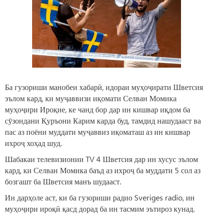
Ба гузориши манобеи хабарӣ, идораи муҳоҷирати Шветсия
эълом кард, ки муҷаввизи иқомати Селван Момика
муҳоҷири Ироқие, ке чанд бор дар ин кишвар иқдом ба
сӯзондани Қуръони Карим карда буд, тамдид нашудааст ва
пас аз поёни муддати муҷаввиз иқоматаш аз ин кишвар
ихроҷ хоҳад шуд.
Шабакаи телевизионии TV 4 Шветсия дар ин хусус эълом
кард, ки Селван Момика баъд аз ихроҷ ба муддати 5 сол аз
бозгашт ба Шветсия манъ шудааст.
Ин дарҳоле аст, ки ба гузориши радио Sveriges radio, ин
муҳоҷири ироқӣ қасд дорад ба ин тасмим эътироз кунад.