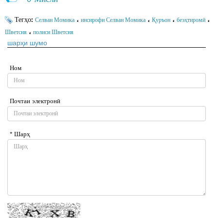
Тегҳо:
،
،
،
،
Селван Момика
инсирофи Селван Момика
Қуръон
беэҳтиромӣ
،
Шветсия
полиси Шветсия
шарҳи шумо
Ном
Почтаи электронӣ
* Шарҳ