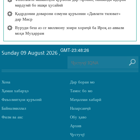
мардумӣ бо ишқи ҳусайнӣ
Қадрдонии доварони озмуни қуръонии «Давлати тиловат»
дар Миср
Вуруди беш аз се миллиону зоири хориҷӣ ба Ироқ аз аввали
моҳи Муҳаррам
GMT-23:48:26
Sunday 09 August 2026
,
Хона
Дар бораи мо
Ҳамаи хабарҳо
Тамос бо мо
Фаъолиятҳои қуръонӣ
Маҷаллаи хабарӣ
Байналмиллал
Назарсанҷӣ
Филм ва акс
Обу ҳаво
Архив
Ҷустуҷӯ