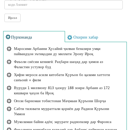
Пурхонанда
Охирин хабар
Маросими Арбаини Ҳусайнӣ ҷилваи беназири умқи
пайвандҳои эътиқодии ду миллати Эрону Ироқ
Фаъоли сиёсии кениягӣ: Раҳбари шаҳид дар ҳимоя аз
Фаластин устувор буд
Ҳифзи мероси асили китобати Қуръон бо қалами хаттоти
санъонӣ + филм
Вуруди 1 миллиону 813 ҳазору 188 зоири Арбаин аз 172
кишвари ҷаҳон ба Ироқ
Оғози барномаи тобистонаи Маҷмааи Қуръони Шорҷа
Сабти тиловати мурраттали қориён дар Радиои Қуръони
Уммон
Муколамаи байни адён; зарурате раднопазир дар Фаронса
Фаъолияти мавкибҳои қуръонӣ дар Арбаин; пайванди идораи