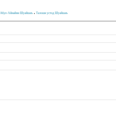
،
Абул-Айнайни Шуайшаъ
Талоши устод Шуайшаъ