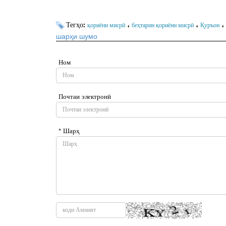
Тегҳо:
،
،
،
қориёни мисрӣ
беҳтарин қориёни мисрӣ
Қуръон
шарҳи шумо
Ном
Почтаи электронӣ
* Шарҳ