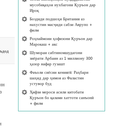
мусобиқаҳои нухбагони Қуръон дар
Ироқ
Боздиди подшоҳи Британия аз
нахустин масҷиди сабзи Аврупо +
филм
Роҳпаймоии ҳофизони Қуръон дар
Марокаш + акс
еъдод
Шумораи сабтиномшудагони
зиёрати Арбаин аз 1 миллиону 300
ҳазор нафар гузашт
Фаъоли сиёсии кениягӣ: Раҳбари
шаҳид дар ҳимоя аз Фаластин
устувор буд
тин
з
Ҳифзи мероси асили китобати
Қуръон бо қалами хаттоти санъонӣ
+ филм
и