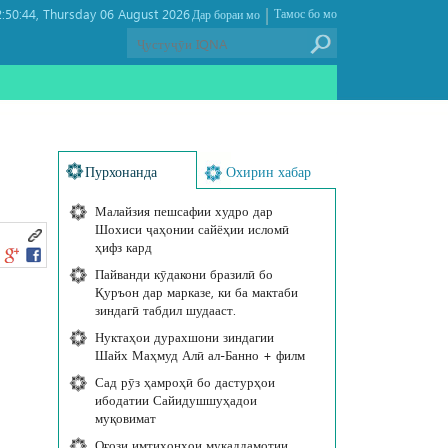
|
:50:44
Thursday 06 August 2026 ,
Тамос бо мо
Дар бораи мо
Пурхонанда
Охирин хабар
Малайзия пешсафии худро дар
Шохиси ҷаҳонии сайёҳии исломӣ
ҳифз кард
Пайванди кӯдакони бразилӣ бо
Қуръон дар марказе, ки ба мактаби
зиндагӣ табдил шудааст.
Нуктаҳои дурахшони зиндагии
Шайх Маҳмуд Алӣ ал-Банно + филм
Сад рӯз ҳамроҳӣ бо дастурҳои
ибодатии Сайидушшуҳадои
муқовимат
Оғози имтиҳонҳои муқаддамотии