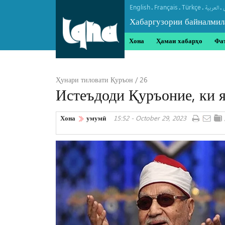
English
Français
Türkçe
.
.
.
.
العربیة
Хабаргузории байналмил
Хона
Ҳамаи хабарҳо
Фа
Ҳунари тиловати Қуръон / 26
Истеъдоди Қуръоние, ки 
Хона
умумӣ
15:52 - October 29, 2023