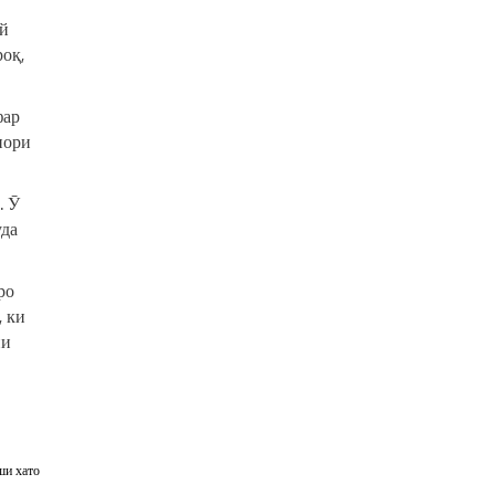
ай
роқ,
фар
нори
. Ӯ
уда
ро
, ки
ни
ши хато