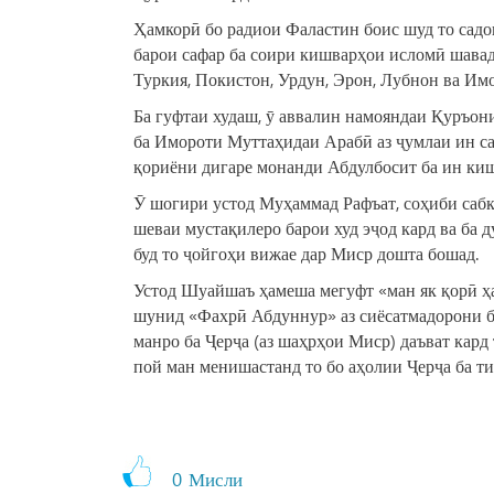
Ҳамкорӣ бо радиои Фаластин боис шуд то садо
барои сафар ба соири кишварҳои исломӣ шавад. 
Туркия, Покистон, Урдун, Эрон, Лубнон ва Имо
Ба гуфтаи худаш, ӯ аввалин намояндаи Қуръони
ба Имороти Муттаҳидаи Арабӣ аз ҷумлаи ин са
қориёни дигаре монанди Абдулбосит ба ин ки
Ӯ шогири устод Муҳаммад Рафъат, соҳиби сабк
шеваи мустақилеро барои худ эҷод кард ва ба 
буд то ҷойгоҳи вижае дар Миср дошта бошад.
Устод Шуайшаъ ҳамеша мегуфт «ман як қорӣ ҳас
шунид «Фахрӣ Абдуннур» аз сиёсатмадорони бу
манро ба Ҷерҷа (аз шаҳрҳои Миср) даъват кард
пой ман менишастанд то бо аҳолии Ҷерҷа ба т
0
Мисли