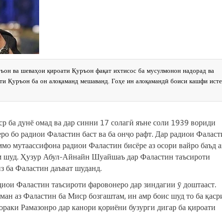
ъон ва шеваҳои қироати Қуръон фақат ихтисос ба мусулмонон надорад ва
ти Қуръон ба он алоқаманд мешаванд. Гоҳе ин алоқамандӣ боиси кашфи ист
 ба дунё омад ва дар синни 17 солагӣ яъне соли 1939 вориди
ро бо радиои Фаластин баст ва ба онҷо рафт. Дар радиои Фалас
ммо мутаассифона радиои Фаластин бисёре аз осори вайро баъд а
гум шуд. Ҳузур Абул-Айнайн Шуайшаъ дар Фаластин таъсироти
из ба Фаластин даъват шуданд.
диои Фаластин таъсироти фаровонеро дар зиндагии ӯ доштааст.
 ман аз Фаластин ба Миср бозгаштам, ин амр боис шуд то ба қаср
ораки Рамазонро дар канори қориёни бузурги дигар ба қироати