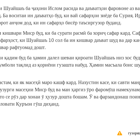
и Шуайшаъ ба ҷаҳони Ислом расида ва даъватҳои фаровоне аз в
Ба воситаи ин даъватҳо буд, ки вай сафарҳои зиёде ба Сурия, И
рот анҷом дод, ки ин сафарҳо бисёр таъсиргузор буданд.
 кишвари Миср буд, ки ба сурати расмӣ ба хориҷ сафар кард. Са
фарҳост, ки Шуайшаъ 10 сол ба ин кишвар даъват шуд ва дар ка
швар рафтуомад дошт.
и қадим буд ба ҳамин далел шеваи қироати Шуайшаъ низ хос буд
думболи тақлид аз қориёни гузашта набуд. Ҳамин масъала боис ш
там, ки як масеҳӣ маро кашф кард. Нахустин касе, ки савти ман
зурги масеҳии Миср буд ва ман ҳаргиз ӯро фаромӯш намекунам
 то се рӯз дар хонаи ӯ ҳузур дошта бошам. Ӯ ва фарзандонаш пои
иловати Қуръон гӯш диҳанд.
гузори