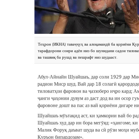
Теҳрон (ИКНА) таваҷҷуҳ ва алоқамандӣ ба қориёни Қур
тарафдорони соири адён низ бо шунидани садои тилова
ва ташвиқ ба рушд ва пешрафт низ шудааст.
Абул-Айнайн Шуайшаъ, дар соли 1929 дар Миср
радиои Миср шуд. Вай дар 18 солагӣ қарордоде
тиловатҳои фаровон ва ҷаззоберо иҷро кард; А
ҷанги ҷаҳонии дувум аз даст дод ва ин осор 
фаровоне дошт ва пас аз вай қориёни дигаре н
Шуайшаъ мӯътақид аст, ки ҳамкории вай бо ра
Шуайшаъ худ дар ин бора мегӯяд: «ҳангоме, ки
Малик Форуқ даъват шуда ва сӣ рӯзи моҳи муб
Қуръон бипардозам».