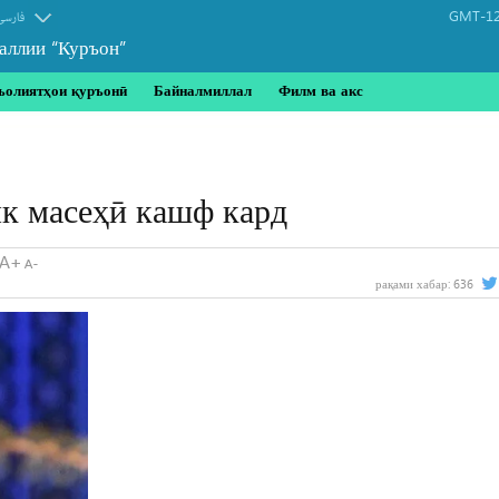
GMT-12
فارسی
аллии “Куръон”
ъолиятҳои қуръонӣ
Байналмиллал
Филм ва акс
як масеҳӣ кашф кард
рақами хабар:
636