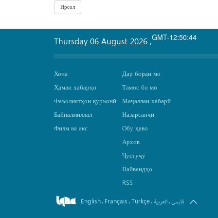
GMT-12:50:44
Thursday 06 August 2026
,
Хона
Дар бораи мо
Ҳамаи хабарҳо
Тамос бо мо
Фаъолиятҳои қуръонӣ
Маҷаллаи хабарӣ
Байналмиллал
Назарсанҷӣ
Филм ва акс
Обу ҳаво
Архив
Ҷустуҷӯ
Пайвандҳо
RSS
English
Français
Türkçe
.
.
.
.
فارسی
العربیة