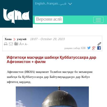
English
Français
.
.
فارسی
Версияи аслӣ
باز
و
بسته
کردن
Хона
умумӣ
18:07 - October 29, 2023
منو
рақами хабар:
638
Ифтитоҳи масҷиди шабеҳи Қуббатуссахра дар
Афғонистон + филм
Афғонистон (ИКНА) мақомоит Толибон масҷиде бо меъмории
шабеҳи ба Қуббатуссахра дар Байтулмуқаддасро дар Кобул
ифтитоҳ карданд.