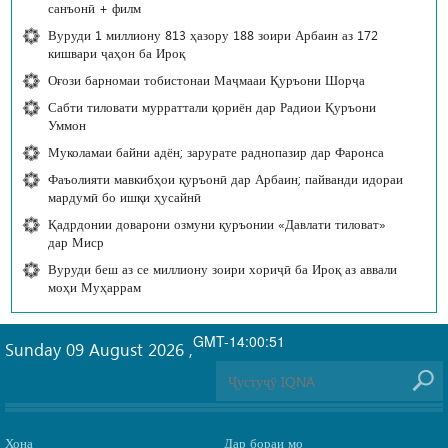
санъонӣ + филм
Вуруди 1 миллиону 813 ҳазору 188 зоири Арбаин аз 172
кишвари ҷаҳон ба Ироқ
Оғози барномаи тобистонаи Маҷмааи Қуръони Шорҷа
Сабти тиловати мурраттали қориён дар Радиои Қуръони
Уммон
Муколамаи байни адён; зарурате раднопазир дар Фаронса
Фаъолияти мавкибҳои қуръонӣ дар Арбаин; пайванди идораи
мардумӣ бо ишқи ҳусайнӣ
Қадрдонии доварони озмуни қуръонии «Давлати тиловат»
дар Миср
Вуруди беш аз се миллиону зоири хориҷӣ ба Ироқ аз аввали
моҳи Муҳаррам
GMT-14:00:51
Sunday 09 August 2026
,
Хона
Дар бораи мо