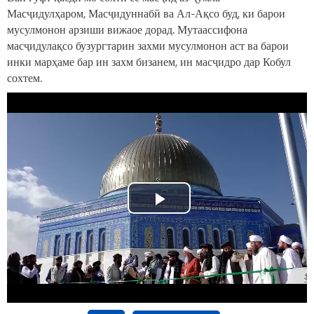
Масҷидулҳаром, Масҷидуннабӣ ва Ал-Ақсо буд, ки барои
мусулмонон арзиши вижаое дорад. Мутаассифона
масҷидулақсо бузургтарин захми мусулмонон аст ва барои
инки марҳаме бар ин захм бизанем, ин масҷидро дар Кобул
сохтем.
Play
Video