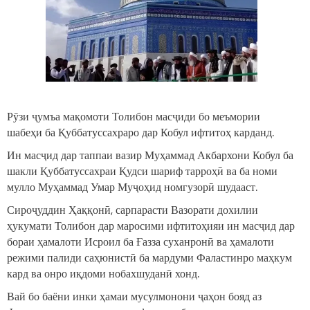
Рӯзи ҷумъа мақомоти Толибон масҷиди бо меъмории
шабеҳи ба Қуббатуссахраро дар Кобул ифтитоҳ карданд.
Ин масҷид дар таппаи вазир Муҳаммад Акбархони Кобул ба
шакли Қуббатуссахраи Қудси шариф тарроҳӣ ва ба номи
мулло Муҳаммад Умар Муҷоҳид номгузорӣ шудааст.
Сироҷуддин Ҳаққонӣ, сарпарасти Вазорати дохилии
ҳукумати Толибон дар маросими ифтитоҳияи ин масҷид дар
бораи ҳамалоти Исроил ба Ғазза суханронӣ ва ҳамалоти
режими палиди саҳюнистӣ ба мардуми Фаластинро маҳкум
кард ва онро иқдоми нобахшуданӣ хонд.
Вай бо баёни инки ҳамаи мусулмонони ҷаҳон бояд аз