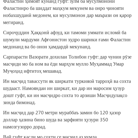
Фаластин ҳимоят кунанд гуфт: зулм ба мусулмонони
Фаластинро ба шиддат маҳкум мекунем ва онро ҷинояти
нобахшуданӣ медонем, ки мусулмонон дар маърази он қарор
мегиранд.
Сироҷуддин Ҳаққонӣ афзуд, ки тамоми уммати исломӣ ба
шумули мардуми Афғонистон худро шарики ғами Фаластин
медонанд ва бо онон ҳамдардӣ мекунанд.
Сарпарасти Вазорати дохилаи Толибон гуфт: дар чунин рӯзе
масҷиди мо ба ном ва ёди марҳум мулло Муҳаммад Умар
Муҷоҳид ифтитоҳ мешавад.
Ин масҷид тавассути як ширкати туркияоӣ тарроҳӣ ва сохта
шудааст. Намояндаи ин ширкат, ки дар ин маросим ҳузур
дошт гуфт, ки ин масҷидро сохта то арзиши Масҷидулақсо
зинда бимонад.
Ин масҷид дар 270 метри мураббаъ замин бо 120 ҳазор
доллар ҳазина бино шуда ва зарфияти ҳузури 350
намозгузорро дорад.
Вай гуфт қасди мо сохти се масҷид аз ҷумла