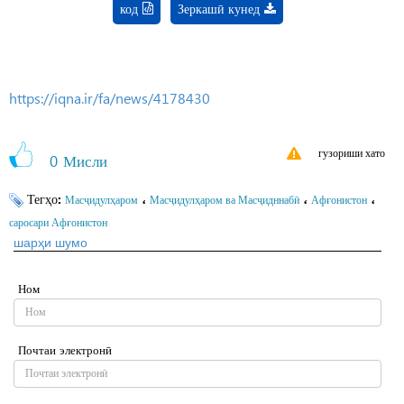
код
Зеркашӣ кунед
https://iqna.ir/fa/news/4178430
гузориши хато
0
Мисли
Тегҳо:
،
،
،
Масҷидулҳаром
Масҷидулҳаром ва Масҷидннабӣ
Афғонистон
саросари Афғонистон
шарҳи шумо
Ном
Почтаи электронӣ