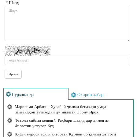
* Шарҳ
Пурхонанда
Охирин хабар
Маросими Арбаини Ҳусайнӣ ҷилваи беназири умқи
пайвандҳои эътиқодии ду миллати Эрону Ироқ
Фаъоли сиёсии кениягӣ: Раҳбари шаҳид дар ҳимоя аз
Фаластин устувор буд
Ҳифзи мероси асили китобати Қуръон бо қалами хаттоти