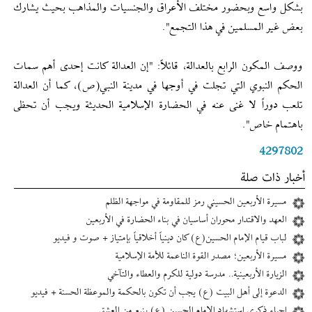
بشكل واسع وبحضور مختلف الأعراق والجنسيات والمذاهب بحيث يشارك
بعض غير المسلمين في هذا التجمع".
ووصف المكون الرابع بالعدالة، قائلاً: "إن العدالة كانت إحدى أهم سمات
الحكم النبوي التي تجلت في أوجها في مدينة النبي(ص)، كما أن العدالة
تلعب دوراً لا غنى عنه في الحضارة الإسلامية الحديثة ويجب أن تحظى
باهتمام خاص".
4297802
أخبار ذات صلة
مسيرة الأربعين الحسيني رمز للمقاومة في مواجهة الظلم
العهد والاقتدار محوران أساسيان في بناء الحضارة في الأربعين
لباب قیام الإمام الحسین(ع) کان دينياً أخلاقياً بإمتیاز + صوت و فیديو
مسيرة الأربعين؛ مصدر القوة الناعمة للأمة الإسلامية
الزيارة الأربعينية.. مدرسة دولية للكرم والعطاء والتآخي
الدعوة إلى أهل البيت (ع) يجب أن تكون بالحكمة والموعظة الحسنة + فيديو
إحياء ذكرى استشهاد الإمام الحسين (ع) ينبع من العشق