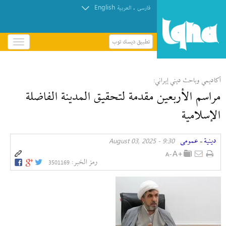
English
.
فارسی
العربیة
تطبيق ديسك توب
باز
و
بسته
کردن
أكاديمي وباحث ديني إیراني:
منو
مراسم الأربعين مقدمة لتحقيق المدينة الفاضلة
الإسلامية
دينية
عمومی
9:30 - August 03, 2025
»
رمز الخبر:
3501169