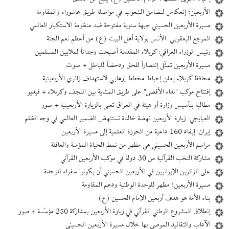
الأربعين؛ إنعكاس لتضامن الشعوب في مواصلة طريق عاشوراء والمقاومة
مسيرة الأربعين الحسيني جبهة سنوية مفتوحة ضد منظومة الاستكبار العالمي
المرجع اليعقوبي: الأنس بولاية أهل البيت (ع) من أعظم نعم الجنة
رئيس الوزراء العراقي: كربلاء المقدسة أصبحت وجداناً لملايين المسلمين
مسيرة الأربعين تمثّل إنتصاراً للحق ودحضاً للباطل + صوت
محافظ كربلاء يعلن إحباط مخطط إرهابي لاستهداف زائري الأربعينية
إفتتاح موكب "نداء الأقصى" على طريق المشاية بين النجف وكربلاء + فیديو
مطالبة بتأسيس وزارة أو هيئة في العراق تعنى بالزيارة الأربعينية + صور
العبايجي: زيارة الأربعين نهضة خالدة تستنهض الضمير العالمي في وجه الظلم
إیران: إيفاد 160 داعية من الحوزة العلمية إلى مسيرة الأربعين
مراسم الأربعين الحسيني هي مظهر من نمط الحياة المؤمنة والعاقلة
مشاركة النخب القرآنية من 30 دولة في موكب الأربعين القرآني
على الزائرين الإيرانيين في الأربعين الحسيني أن يكونوا سفراء للوحدة
مسيرة الأربعين؛ مظهر للوحدة الوطنية ودعم المقاومة
بناء الأمة هو هدف أربعين الإمام الحسين (ع)
إنطلاق المشروع الوطني القرآني في زيارة الأربعين بمشاركة 250 مؤسّسة + صور
الآداب والتقاليد الموصى بها خلال مسيرة الأربعين الحسيني