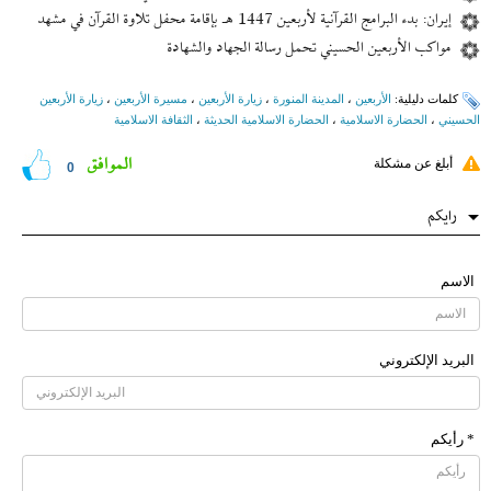
إیران: بدء البرامج القرآنية لأربعين 1447 هـ بإقامة محفل تلاوة القرآن في مشهد
مواكب الأربعين الحسيني تحمل رسالة الجهاد والشهادة
کلمات دلیلیة:
الأربعین
،
المدينة المنورة
،
زيارة الأربعين
،
مسيرة الأربعين
،
زيارة الأربعين
الحسيني
،
الحضارة الاسلامیة
،
الحضارة الاسلامیة الحدیثة
،
الثقافة الاسلامیة
الموافق
أبلغ عن مشكلة
0
رایکم
الاسم
البرید الإلکتروني
* رأیکم