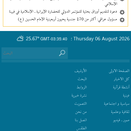
الإسلامي
دعوة لتقديم أوراق بحثية للمؤتمر الدولي للحضارة الإيرانية ـ الإسلامية في فيينا
مسؤول عراقي: أكثر من 170 جنسية يحيون أربعينية الإمام الحسين (ع)
25.67°
Thursday 06 August 2026
GMT-03:35:40
؛
الصفحة الاولى
الأرشیف
كل الاخبار
البحث
أنشطة قرآنیة
الروابط
دينية
نشرة‌ خبریة
سیاسیة و اجتماعیة
التصويت
ثقافیة وعلمیة
من نحن
صور ـ فيديو
اتصل بنا
الطقس