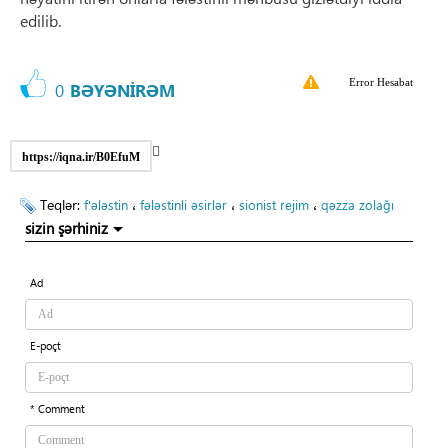
edilib.
Error Hesabat
0
BƏYƏNİRƏM
https://iqna.ir/B0EfuM
Teqlər:
،
،
،
f'ələstin
fələstinli əsirlər
sionist rejim
qəzza zolağı
sizin şərhiniz
Ad
E-poçt
* Comment