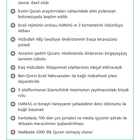
zəvvar daxil olub
İranın Quran araşdırmaları sahəsindəki elmi potensialı
İndoneziyada təqdim edilib.
İsrail rejiminin ordusu HƏMAS-ın 3 komandirini öldürdüyü
iddiası
Hizbullah ABŞ-Səudiyyə Ərəbistanının İraqa təcavüzünü
pislədi
Assamın qədim Quranı; Hindistanda dinlərarası birgəyaşayış
tarixinin sübutu
İraq Hizbullahı: Müqavimət silahlarımızı inkişaf etdirəcəyik
Ben-Qvirin İsrail həbsxanaları ilə bağlı mübahisəli planı
dayandırıldı
X platformunun İslamofobik məzmunun yayılmasındakı böyük
rolu
HƏMAS-ın İsmayıl Həniyyənin şəhadətinin ikinci ildönümü ilə
bağlı bəyanatı
Kərbəlada 700-dən çox jurnalist və media işçisinin iştirakı ilə
Ərbaəin mərasiminin işıqlandırılması
Məkkədə 1000 illik Quran nümayiş olunur