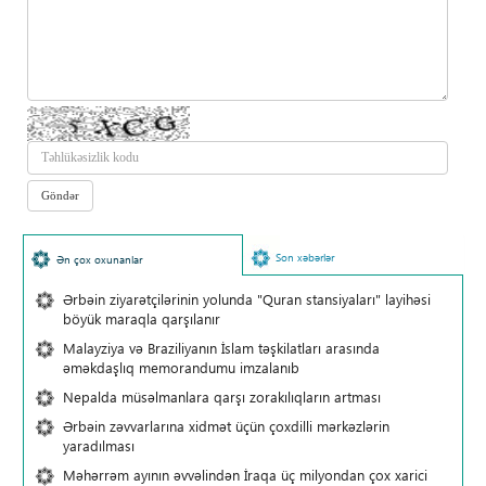
Son xəbərlər
Ən çox oxunanlar
Ərbəin ziyarətçilərinin yolunda "Quran stansiyaları" layihəsi
böyük maraqla qarşılanır
Malayziya və Braziliyanın İslam təşkilatları arasında
əməkdaşlıq memorandumu imzalanıb
Nepalda müsəlmanlara qarşı zorakılıqların artması
Ərbəin zəvvarlarına xidmət üçün çoxdilli mərkəzlərin
yaradılması
Məhərrəm ayının əvvəlindən İraqa üç milyondan çox xarici