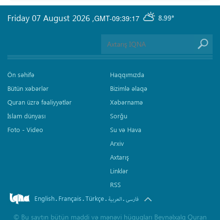
Friday 07 August 2026
,
GMT-09:39:17
8.99°
Ön səhifə
Haqqımızda
Bütün xəbərlər
Bizimlə əlaqə
Quran üzrə fəaliyyətlər
Xəbərnamə
İslam dünyası
Sorğu
Foto - Video
Su və Hava
Arxiv
Axtarış
Linklər
RSS
English
Français
Türkçe
.
.
.
.
فارسی
العربیة
©
Bu saytın bütün maddi və mənəvi hüquqları Beynəlxalq Quran