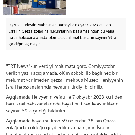
İQNA – Fələstin Məhbuslar Dərnəyi 7 oktyabr 2023-cü ildə
İsrailin Qəzza zolağına hücumlarının başlamasından bu yana
İsrail həbsxanalarında ölən fələstinli məhbusların sayının 59-a
çatdığını açıqlayıb.
"TRT News"-un verdiyi məlumata görə, Cəmiyyətdən
verilən yazılı açıqlamada, ölüm səbəbi ilə bağlı heç bir
məlumat verilmədən qəzzalı məhbus Musəb Həniyyənin
İsrail həbsxanalarında həyatını itirdiyi bildirilib.
Açıqlamada Həiyyənin vəfatı ilə 7 oktyabr 2023-cü ildən
bəri İsrail həbsxanalarında həyatını itirən fələstinlilərin
sayının 59-a çatdığı bildirilib.
Açıqlamada həyatını itirən 59 nəfərdən 38-nin Qəzza
zolağından olduğu qeyd edilib və həmçinin İsrailin
həyatını itirən onlarla fələstinli məhbusu gizlətdiyi iddia