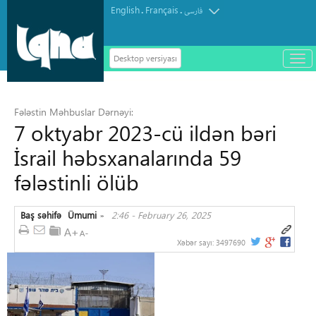
English
Français
.
.
فارسی
Desktop versiyası
باز
و
سته
ردن
Fələstin Məhbuslar Dərnəyi:
منو
7 oktyabr 2023-cü ildən bəri
İsrail həbsxanalarında 59
fələstinli ölüb
Baş səhifə
Ümumi
2:46 - February 26, 2025
»
Xəbər sayı:
3497690