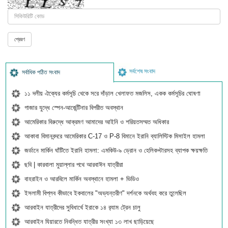
সর্বশেষ সংবাদ
সর্বাধিক পঠিত সংবাদ
১১ দলীয় ঐক্যের কর্মসূচি থেকে সরে দাঁড়াল খেলাফত মজলিস, একক কর্মসূচির ঘোষণা
গাজার যুদ্ধে স্পেন-আর্জেন্টিনার বিপরীত অবস্থান
আমেরিকার বিরুদ্ধে আক্রমণ আমাদের আইনি ও শরিয়তসম্মত অধিকার
আকাবা বিমানবন্দরে আমেরিকার C-17 ও P-8 বিমানে ইরানি ব্যালিস্টিক মিসাইল হামলা
জর্ডানে মার্কিন ঘাঁটিতে ইরানি হামলা: এমকিউ-৯ ড্রোন ও হেলিকপ্টারসহ ব্যাপক ক্ষয়ক্ষতি
ছবি | কারবালা মুয়াল্লার পথে আরবাঈন যাত্রীরা
বাহরাইন ও আরবিলে মার্কিন অবস্থানে হামলা + ভিডিও
ইসলামী বিপ্লব কীভাবে ইকবালের "অভ্যন্তরীণ" দর্শনকে অর্থবহ করে তুলেছিল
আরবাইন যাত্রীদের সুবিধার্থে ইরাকে ১৪ র‍্যাম ট্রেন চালু
আরবাইন যিয়ারতে নিবন্ধিত যাত্রীর সংখ্যা ১৩ লাখ ছাড়িয়েছে