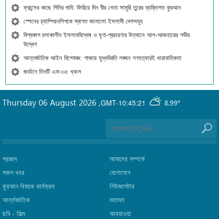
ফ্রান্সের কাছে গিনির দাবি: ফিরিয়ে দিন বীর নেতা সামুরি তুরের ব্যক্তিগত কুরআন
স্পেনের চ্যাম্পিয়নশিপকে স্বাগত জানালো ইসলামী দেশসমূহ
বিশ্বকাপ চলাকালীন ইসলামবিদ্বেষ ও ঘৃণা-প্রচারণার উত্থানে আল-আজহারের গভীর
উদ্বেগ
আন্তর্জাতিক আইন বিশেষজ্ঞ: গাজায় যুদ্ধবিরতি লঙ্ঘন গণহত্যারই ধারাবাহিকতা
জর্ডানে তিনটি এফ-৩৫ ধ্বংস
Thursday 06 August 2026
,
GMT-10:45:21
8.99°
প্রচ্ছদ
আমাদের সম্পর্কে
সকল খবর
যোগাযোগ
কুরআন বিষয়ক কার্যক্রম
নিউজলেটার
আর্ন্তজাতিক
মতামত
ছবি‎ - ফিল্ম
আবহাওয়া