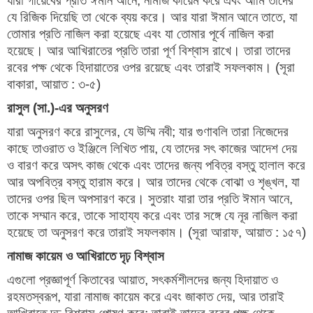
যারা গায়েবের প্রতি ঈমান আনে, নামাজ কায়েম করে এবং আমি তাদের
যে রিজিক দিয়েছি তা থেকে ব্যয় করে। আর যারা ঈমান আনে তাতে, যা
তোমার প্রতি নাজিল করা হয়েছে এবং যা তোমার পূর্বে নাজিল করা
হয়েছে। আর আখিরাতের প্রতি তারা পূর্ণ বিশ্বাস রাখে। তারা তাদের
রবের পক্ষ থেকে হিদায়াতের ওপর রয়েছে এবং তারাই সফলকাম। (সূরা
বাকারা, আয়াত : ৩-৫)
রাসুল (সা.)-এর অনুসরণ
যারা অনুসরণ করে রাসুলের, যে উম্মি নবী; যার গুণাবলি তারা নিজেদের
কাছে তাওরাত ও ইঞ্জিলে লিখিত পায়, যে তাদের সৎ কাজের আদেশ দেয়
ও বারণ করে অসৎ কাজ থেকে এবং তাদের জন্য পবিত্র বস্তু হালাল করে
আর অপবিত্র বস্তু হারাম করে। আর তাদের থেকে বোঝা ও শৃঙ্খল, যা
তাদের ওপর ছিল অপসারণ করে। সুতরাং যারা তার প্রতি ঈমান আনে,
তাকে সম্মান করে, তাকে সাহায্য করে এবং তার সঙ্গে যে নূর নাজিল করা
হয়েছে তা অনুসরণ করে তারাই সফলকাম। (সূরা আরাফ, আয়াত : ১৫৭)
নামাজ কায়েম ও আখিরাতে দৃঢ় বিশ্বাস
এগুলো প্রজ্ঞাপূর্ণ কিতাবের আয়াত, সৎকর্মশীলদের জন্য হিদায়াত ও
রহমতস্বরূপ, যারা নামাজ কায়েম করে এবং জাকাত দেয়, আর তারাই