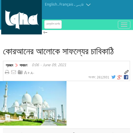
English
Français
.
.
فارسی
باز
ডেস্কটপ ভার্শন
و
আরবাঈন পদযাত্রা শান্তি বিস্তারের জনকূটনীতির প্রকাশ
بسته
کردن
কোরআনের আলোকে সাফল্যের চাবিকাঠি
منو
0:06 - June 09, 2021
প্রচ্ছদ
সাধারণ
2612931
সংবাদ: