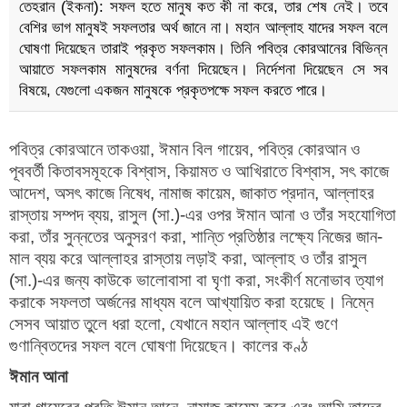
তেহরান (ইকনা): সফল হতে মানুষ কত কী না করে, তার শেষ নেই। তবে
বেশির ভাগ মানুষই সফলতার অর্থ জানে না। মহান আল্লাহ যাদের সফল বলে
ঘোষণা দিয়েছেন তারাই প্রকৃত সফলকাম। তিনি পবিত্র কোরআনের বিভিন্ন
আয়াতে সফলকাম মানুষদের বর্ণনা দিয়েছেন। নির্দেশনা দিয়েছেন সে সব
বিষয়ে, যেগুলো একজন মানুষকে প্রকৃতপক্ষে সফল করতে পারে।
পবিত্র কোরআনে তাকওয়া, ঈমান বিল গায়েব, পবিত্র কোরআন ও
পূববর্তী কিতাবসমূহকে বিশ্বাস, কিয়ামত ও আখিরাতে বিশ্বাস, সৎ কাজে
আদেশ, অসৎ কাজে নিষেধ, নামাজ কায়েম, জাকাত প্রদান, আল্লাহর
রাস্তায় সম্পদ ব্যয়, রাসুল (সা.)-এর ওপর ঈমান আনা ও তাঁর সহযোগিতা
করা, তাঁর সুন্নতের অনুসরণ করা, শান্তি প্রতিষ্ঠার লক্ষ্যে নিজের জান-
মাল ব্যয় করে আল্লাহর রাস্তায় লড়াই করা, আল্লাহ ও তাঁর রাসুল
(সা.)-এর জন্য কাউকে ভালোবাসা বা ঘৃণা করা, সংকীর্ণ মনোভাব ত্যাগ
করাকে সফলতা অর্জনের মাধ্যম বলে আখ্যায়িত করা হয়েছে। নিম্নে
সেসব আয়াত তুলে ধরা হলো, যেখানে মহান আল্লাহ এই গুণে
গুণান্বিতদের সফল বলে ঘোষণা দিয়েছেন। কালের কণ্ঠ
ঈমান আনা