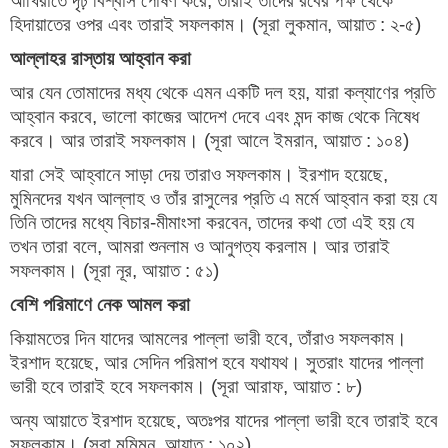
আখিরাতে দৃঢ় বিশ্বাস পোষণ করে; তারাই তাদের রবের পক্ষ থেকে
হিদায়াতের ওপর এবং তারাই সফলকাম। (সূরা লুকমান, আয়াত : ২-৫)
আল্লাহর রাস্তায় আহ্বান করা
আর যেন তোমাদের মধ্য থেকে এমন একটি দল হয়, যারা কল্যাণের প্রতি
আহ্বান করবে, ভালো কাজের আদেশ দেবে এবং মন্দ কাজ থেকে নিষেধ
করবে। আর তারাই সফলকাম। (সূরা আলে ইমরান, আয়াত : ১০৪)
যারা সেই আহ্বানে সাড়া দেয় তারাও সফলকাম। ইরশাদ হয়েছে,
মুমিনদের যখন আল্লাহ ও তাঁর রাসুলের প্রতি এ মর্মে আহ্বান করা হয় যে
তিনি তাদের মধ্যে বিচার-মীমাংসা করবেন, তাদের কথা তো এই হয় যে
তখন তারা বলে, আমরা শুনলাম ও আনুগত্য করলাম। আর তারাই
সফলকাম। (সূরা নূর, আয়াত : ৫১)
বেশি পরিমাণে নেক আমল করা
কিয়ামতের দিন যাদের আমলের পাল্লা ভারী হবে, তাঁরাও সফলকাম।
ইরশাদ হয়েছে, আর সেদিন পরিমাপ হবে যথাযথ। সুতরাং যাদের পাল্লা
ভারী হবে তারাই হবে সফলকাম। (সূরা আরাফ, আয়াত : ৮)
অন্য আয়াতে ইরশাদ হয়েছে, অতঃপর যাদের পাল্লা ভারী হবে তারাই হবে
সফলকাম। (সূরা মুমিমুন, আয়াত : ১০২)