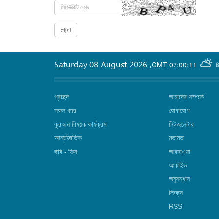
Saturday 08 August 2026
,
GMT-07:00:11
8
প্রচ্ছদ
আমাদের সম্পর্কে
সকল খবর
যোগাযোগ
কুরআন বিষয়ক কার্যক্রম
নিউজলেটার
আর্ন্তজাতিক
মতামত
ছবি‎ - ফিল্ম
আবহাওয়া
আর্কাইভ
অনুসন্ধান
লিংক্‌স
RSS