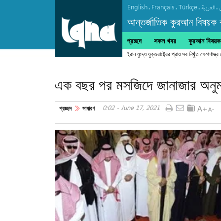
English
Français
Türkçe
.
.
.
.
العربیة
আন্তর্জাতিক কুরআন বিষয়ক বা
প্রচ্ছদ
সকল খবর
কুরআন বিষয়ক ক
ইরান যুদ্ধে যুক্তরাষ্ট্রের প্রায় সব নিখুঁত ক্ষেপণাস্ত্র
এক বছর পর মসজিদে জানাজার অনু
0:02 - June 17, 2021
প্রচ্ছদ
সাধারণ