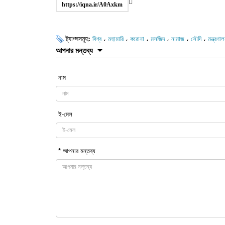
https://iqna.ir/A0Axkm
ট্যাগ্সসমূহ:
،
،
،
،
،
،
বিশ্ব
মহামারি
করোনা
মসজিদ
নামাজ
সৌদি
মন্ত্রণা
আপনার মন্তব্য
নাম
ই-মেল
* আপনার মন্তব্য