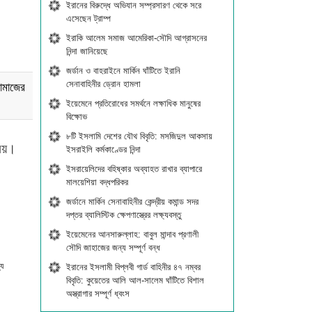
ইরানের বিরুদ্ধে অভিযান সম্প্রসারণ থেকে সরে
এসেছেন ট্রাম্প
ইরাকি আলেম সমাজ আমেরিকা-সৌদি আগ্রাসনের
নিন্দা জানিয়েছে
জর্ডান ও বাহরাইনে মার্কিন ঘাঁটিতে ইরানি
সেনাবাহিনীর ড্রোন হামলা
ামাজের
ইয়েমেনে প্রতিরোধের সমর্থনে লক্ষাধিক মানুষের
বিক্ষোভ
৮টি ইসলামি দেশের যৌথ বিবৃতি: মসজিদুল আকসায়
ালয়।
ইসরাইলি কর্মকাণ্ডের নিন্দা
ইসরায়েলিদের বহিষ্কার অব্যাহত রাখার ব্যাপারে
মালয়েশিয়া বদ্ধপরিকর
জর্ডানে মার্কিন সেনাবাহিনীর কেন্দ্রীয় কমান্ড সদর
দপ্তর ব্যালিস্টিক ক্ষেপণাস্ত্রের লক্ষ্যবস্তু
ইয়েমেনের আনসারুল্লাহ: বাবুল মান্দাব প্রণালী
সৌদি জাহাজের জন্য সম্পূর্ণ বন্ধ
্য
ইরানের ইসলামী বিপ্লবী গার্ড বাহিনীর ৪৭ নম্বর
বিবৃতি: কুয়েতের আলি আল-সালেম ঘাঁটিতে বিশাল
অস্ত্রাগার সম্পূর্ণ ধ্বংস