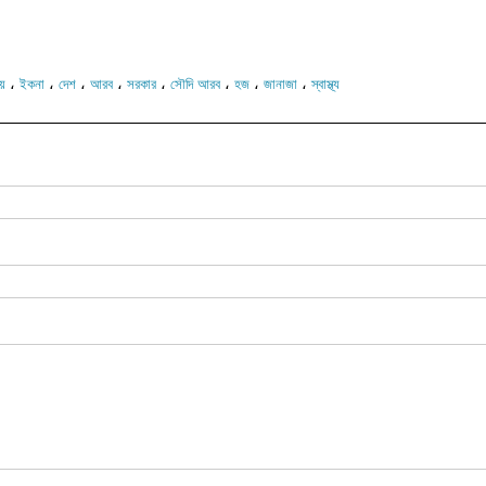
،
،
،
،
،
،
،
،
লয়
ইকনা
দেশ
আরব
সরকার
সৌদি আরব
হজ
জানাজা
স্বাস্থ্য