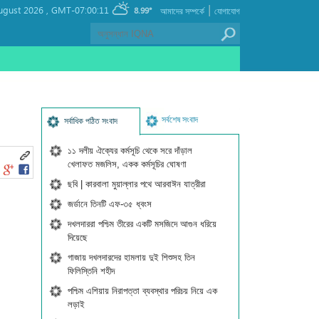
|
ugust 2026 ,
GMT-07:00:11
8.99°
আমাদের সম্পর্কে
যোগাযোগ
সর্বশেষ সংবাদ
সর্বাধিক পঠিত সংবাদ
১১ দলীয় ঐক্যের কর্মসূচি থেকে সরে দাঁড়াল
খেলাফত মজলিস, একক কর্মসূচির ঘোষণা
ছবি | কারবালা মুয়াল্লার পথে আরবাঈন যাত্রীরা
জর্ডানে তিনটি এফ-৩৫ ধ্বংস
দখলদাররা পশ্চিম তীরের একটি মসজিদে আগুন ধরিয়ে
দিয়েছে
গাজায় দখলদারদের হামলায় দুই শিশুসহ তিন
ফিলিস্তিনি শহীদ
পশ্চিম এশিয়ায় নিরাপত্তা ব্যবস্থার পরিচয় নিয়ে এক
লড়াই