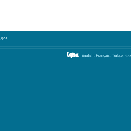
.99°
.
.
.
عربیة
English
Français
Türkçe