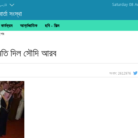
Saturday 08 A
فارسی
র্তা সংস্থা
ার্যক্রম
আর্ন্তজাতিক
ছবি‎ - ফিল্ম
 শেষ
মতি দিল সৌদি আরব
2612976
সংবাদ: