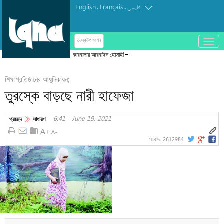
English
Français
.
.
فارسی
باز
ডেস্কটপ ভার্শন
و
কারবালায় আরবাঈন হোসাইনি আজাদারি
بسته
کردن
শিক্ষাপ্রতিষ্ঠানের আধুনিকায়ন;
منو
তুরস্কে বাড়ছে নারী হাফেজা
6:41 - June 19, 2021
প্রচ্ছদ
সাধারণ
2612984
সংবাদ: