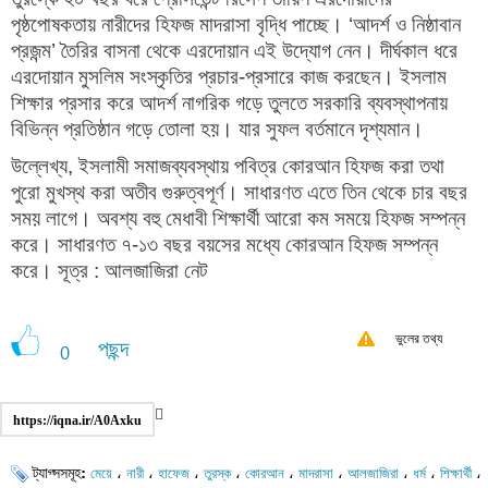
পৃষ্ঠপোষকতায় নারীদের হিফজ মাদরাসা বৃদ্ধি পাচ্ছে। ‘আদর্শ ও নিষ্ঠাবান
প্রজন্ম’ তৈরির বাসনা থেকে এরদোয়ান এই উদ্যোগ নেন। দীর্ঘকাল ধরে
এরদোয়ান মুসলিম সংস্কৃতির প্রচার-প্রসারে কাজ করছেন। ইসলাম
শিক্ষার প্রসার করে আদর্শ নাগরিক গড়ে তুলতে সরকারি ব্যবস্থাপনায়
বিভিন্ন প্রতিষ্ঠান গড়ে তোলা হয়। যার সুফল বর্তমানে দৃশ্যমান।
উল্লেখ্য, ইসলামী সমাজব্যবস্থায় পবিত্র কোরআন হিফজ করা তথা
পুরো মুখস্থ করা অতীব গুরুত্বপূর্ণ। সাধারণত এতে তিন থেকে চার বছর
সময় লাগে। অবশ্য বহু মেধাবী শিক্ষার্থী আরো কম সময়ে হিফজ সম্পন্ন
করে। সাধারণত ৭-১৩ বছর বয়সের মধ্যে কোরআন হিফজ সম্পন্ন
করে। সূত্র : আলজাজিরা নেট
ভুলের তথ্য
পছন্দ
0
https://iqna.ir/A0Axku
ট্যাগ্সসমূহ:
،
،
،
،
،
،
،
،
،
মেয়ে
নারী
হাফেজ
তুরস্ক
কোরআন
মাদরাসা
আলজাজিরা
ধর্ম
শিক্ষার্থী