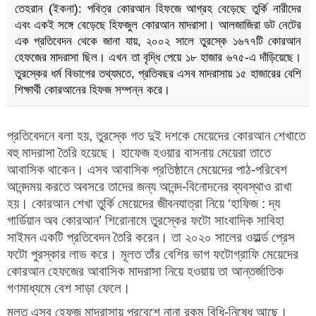
তেহরান (ইকনা): পবিত্র কোরআন হিফজে আগ্রহ বেড়েছে তুর্কি নারীদের
এবং একই সঙ্গে বেড়েছে হিফজুল কোরআন মাদরাসা। আলজাজিরা ডট নেটের
এক প্রতিবেদন থেকে জানা যায়, ২০০২ সালে তুরস্কে ১৬৭৭টি কোরআন
হেফজের মাদরাসা ছিল। এখন তা বৃদ্ধি পেয়ে ১৮ হাজার ৬৭৫-এ দাঁড়িয়েছে।
তুরস্কের ধর্ম বিভাগের তথ্যমতে, প্রতিবছর এসব মাদরাসায় ১৫ হাজারের বেশি
শিক্ষার্থী কোরআনের হিফজ সম্পন্ন করে।
প্রতিবেদনে বলা হয়, তুরস্কে গত দুই দশকে মেয়েদের কোরআন শেখাতে
বহু মাদরাসা তৈরি হয়েছে। হাফেজ হওয়ার বাসনায় মেয়েরা তাতে
আবাসিক থাকেন। এসব আবাসিক প্রতিষ্ঠানে মেয়েদের পাঠ-পরিবেশ
আনন্দময় করতে অবসরে তাদের জন্য আনন্দ-বিনোদনের ব্যবস্থাও রাখা
হয়। কোরআন শেখা তুর্কি মেয়েদের জীবনযাত্রা নিয়ে ‘হাফিজ : দ্য
গার্ডিয়ান অব কোরআন’ শিরোনামে তুরস্কের ফটো সাংবাদিক সাবিহা
সাইমন একটি প্রতিবেদন তৈরি করেন। তা ২০২০ সালের ওয়ার্ল্ড প্রেস
ফটো পুরস্কার লাভ করে। মূলত তাঁর বেশির ভাগ ফটোগ্রাফি মেয়েদের
কোরআন হেফজের আবাসিক মাদরাসা নিয়ে হওয়ায় তা আন্তর্জাতিক
গণমাধ্যমে বেশ সাড়া ফেলে।
মূলত এসব হেফজ মাদরাসায় প্রবেশে নানা রকম বিধি-নিষেধ আছে।