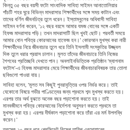
কিন্তু ৩৫ বছর বয়সী ফটো সাংবাদিক সাবিহা সাইমন আনাতোলিয়ার
পাঁচটি শহর ঘুরে বিভিন্ন মাদরাসার শিক্ষার্থীদের সঙ্গে সময় কাটান এবং
তাদের বর্ণিল জীবনচিত্র তুলে ধরেন। ইস্তাম্বুলের অধিবাসী সাবিহা
সাইমন বর্ণনা করেন, ‘১২ বছর বয়সে আমার যমজ বোনের সঙ্গে একটি
হিফজ মাদরাসায় পড়ি। তখন মাদরাসাটি ছিল খুবই ছোট। পরবর্তী সময়ে
আমার বোন পবিত্র কোরআনের হাফেজ হন।’ কোরআন মুখস্থ করা নারী
শিক্ষার্থীদের নিয়ে জীবনাচার তুলে ধরে তিনি ইসলামী সংস্কৃতির উজ্জ্বল
দিক তুলে ধরার প্রয়াস চালান। মূলত তাঁদের জীবনাচারে তিনি নিজের
শৈশবের প্রতিচ্ছবি দেখতে পান। অনলাইনভিত্তিক প্রতিষ্ঠান ‘ম্যাগনাম
ফটোস’-এ হিফজ মাদরাসার মেয়ে শিক্ষার্থীদের জীবনাচারবিষয়ক তার তোলা
ছবিগুলো পাওয়া যায়।
সাবিহা বলেন, ‘মূলত সব কিছুই পুনরাবৃত্তির ওপর নির্ভর করে। তাই
যেকোনো বিষয়ে গভীর পাণ্ডিত্বের জন্য প্রথমে শব্দ মুখস্থ করতে হয়।
এরপর তার অর্থ বুঝতে অনেক বছর পড়াশোনা করতে হয়। তাই
মানবজীবনে পবিত্র কোরআনের নির্দেশনা অনুসরণ করতে প্রথমে তা
মুখস্থ করা হয়। এরপর দীর্ঘকাল পড়াশোনা করে তাঁরা এর মর্ম উপলব্ধি
করেন।’
তুরস্কে ২০ বছর ধরে প্রেসিডেন্ট রিসেপ তায়িপ এরদোয়ানের