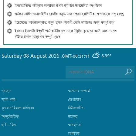
ইসরায়েলিদের বহিষ্কার অব্যাহত রাখার ব্যাপারে মালয়েশিয়া বদ্ধপরিকর
জর্ডানে মার্কিন সেনাবাহিনীর কেন্দ্রীয় কমান্ড সদর দপ্তর ব্যালিস্টিক ক্ষেপণাস্ত্রের লক্ষ্যবস্তু
ইয়েমেনের আনসারুল্লাহ: বাবুল মান্দাব প্রণালী সৌদি জাহাজের জন্য সম্পূর্ণ বন্ধ
ইরানের ইসলামী বিপ্লবী গার্ড বাহিনীর ৪৭ নম্বর বিবৃতি: কুয়েতের আলি আল-সালেম
ঘাঁটিতে বিশাল অস্ত্রাগার সম্পূর্ণ ধ্বংস
Saturday 08 August 2026
,
GMT-06:31:11
8.99°
প্রচ্ছদ
আমাদের সম্পর্কে
সকল খবর
যোগাযোগ
কুরআন বিষয়ক কার্যক্রম
নিউজলেটার
আর্ন্তজাতিক
মতামত
ছবি‎ - ফিল্ম
আবহাওয়া
আর্কাইভ