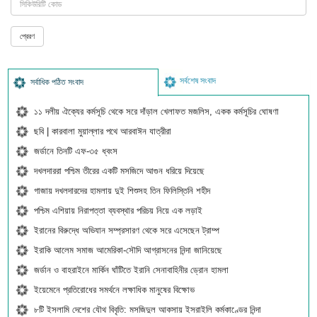
সর্বশেষ সংবাদ
সর্বাধিক পঠিত সংবাদ
১১ দলীয় ঐক্যের কর্মসূচি থেকে সরে দাঁড়াল খেলাফত মজলিস, একক কর্মসূচির ঘোষণা
ছবি | কারবালা মুয়াল্লার পথে আরবাঈন যাত্রীরা
জর্ডানে তিনটি এফ-৩৫ ধ্বংস
দখলদাররা পশ্চিম তীরের একটি মসজিদে আগুন ধরিয়ে দিয়েছে
গাজায় দখলদারদের হামলায় দুই শিশুসহ তিন ফিলিস্তিনি শহীদ
পশ্চিম এশিয়ায় নিরাপত্তা ব্যবস্থার পরিচয় নিয়ে এক লড়াই
ইরানের বিরুদ্ধে অভিযান সম্প্রসারণ থেকে সরে এসেছেন ট্রাম্প
ইরাকি আলেম সমাজ আমেরিকা-সৌদি আগ্রাসনের নিন্দা জানিয়েছে
জর্ডান ও বাহরাইনে মার্কিন ঘাঁটিতে ইরানি সেনাবাহিনীর ড্রোন হামলা
ইয়েমেনে প্রতিরোধের সমর্থনে লক্ষাধিক মানুষের বিক্ষোভ
৮টি ইসলামি দেশের যৌথ বিবৃতি: মসজিদুল আকসায় ইসরাইলি কর্মকাণ্ডের নিন্দা