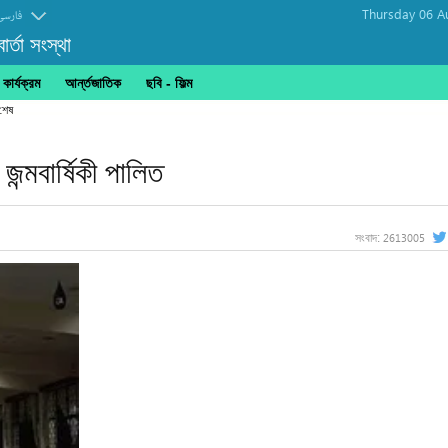
Thursday 06 A
فارسی
র্তা সংস্থা
ার্যক্রম
আর্ন্তজাতিক
ছবি‎ - ফিল্ম
 শেষ
ন্মবার্ষিকী পালিত
2613005
সংবাদ: