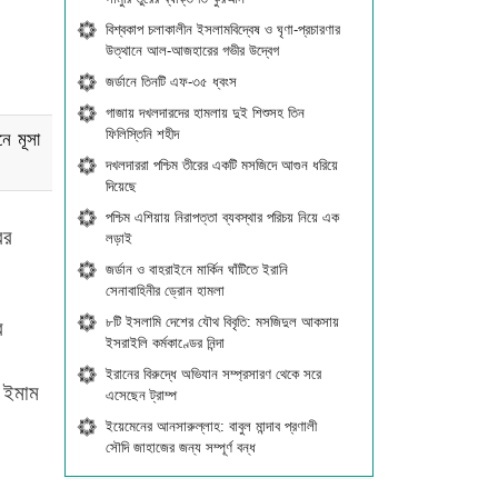
বিশ্বকাপ চলাকালীন ইসলামবিদ্বেষ ও ঘৃণা-প্রচারণার
উত্থানে আল-আজহারের গভীর উদ্বেগ
জর্ডানে তিনটি এফ-৩৫ ধ্বংস
গাজায় দখলদারদের হামলায় দুই শিশুসহ তিন
ফিলিস্তিনি শহীদ
ে মূসা
দখলদাররা পশ্চিম তীরের একটি মসজিদে আগুন ধরিয়ে
দিয়েছে
পশ্চিম এশিয়ায় নিরাপত্তা ব্যবস্থার পরিচয় নিয়ে এক
ের
লড়াই
জর্ডান ও বাহরাইনে মার্কিন ঘাঁটিতে ইরানি
সেনাবাহিনীর ড্রোন হামলা
৮টি ইসলামি দেশের যৌথ বিবৃতি: মসজিদুল আকসায়
ব
ইসরাইলি কর্মকাণ্ডের নিন্দা
ইরানের বিরুদ্ধে অভিযান সম্প্রসারণ থেকে সরে
ও ইমাম
এসেছেন ট্রাম্প
ইয়েমেনের আনসারুল্লাহ: বাবুল মান্দাব প্রণালী
সৌদি জাহাজের জন্য সম্পূর্ণ বন্ধ