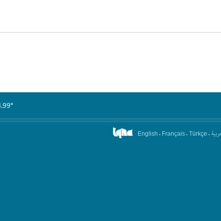
8.99°
.
.
.
عربیة
English
Français
Türkçe