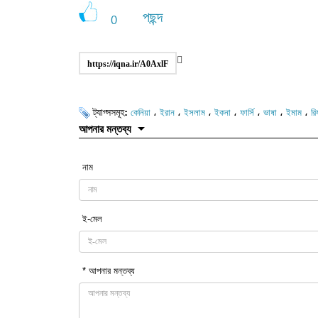
পছন্দ
0
https://iqna.ir/A0AxlF
ট্যাগ্সসমূহ:
،
،
،
،
،
،
،
কেনিয়া
ইরান
ইসলাম
ইকনা
ফার্সি
ভাষা
ইমাম
রি
আপনার মন্তব্য
নাম
ই-মেল
* আপনার মন্তব্য