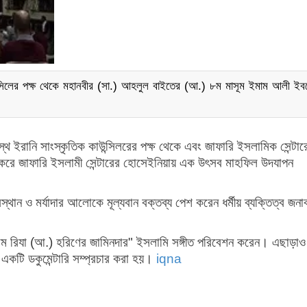
ন্সিলের পক্ষ থেকে মহানবীর (সা.) আহলুল বাইতের (আ.) ৮ম মাসূম ইমাম আলী ইবন
াস্থ ইরানি সাংস্কৃতিক কাউন্সিলরের পক্ষ থেকে এবং জাফারি ইসলামিক সেন্টার
 করে জাফারি ইসলামী সেন্টারের হোসেইনিয়ায় এক উৎসব মাহফিল উদযাপন
ান ও মর্যাদার আলোকে মূল্যবান বক্তব্য পেশ করেন ধর্মীয় ব্যক্তিত্ব জনা
ইমাম রিযা (আ.) হরিণের জামিনদার" ইসলামি সঙ্গীত পরিবেশন করেন। এছাড়া
 একটি ডকুমেন্টারি সম্প্রচার করা হয়।
iqna