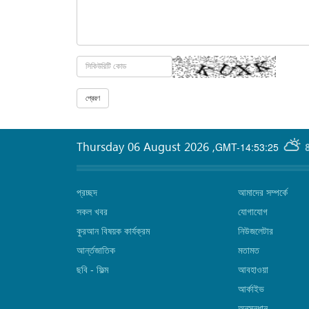
Thursday 06 August 2026
,
GMT-14:53:25
প্রচ্ছদ
আমাদের সম্পর্কে
সকল খবর
যোগাযোগ
কুরআন বিষয়ক কার্যক্রম
নিউজলেটার
আর্ন্তজাতিক
মতামত
ছবি‎ - ফিল্ম
আবহাওয়া
আর্কাইভ
অনুসন্ধান