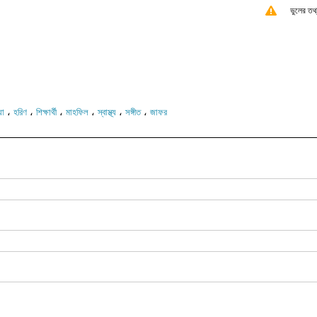
ভুলের তথ
،
،
،
،
،
،
যা
হরিণ
শিক্ষার্থী
মাহফিল
স্বাস্থ্য
সঙ্গীত
জাফর