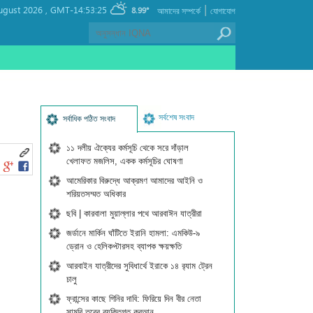
|
ugust 2026 ,
GMT-14:53:25
8.99°
আমাদের সম্পর্কে
যোগাযোগ
সর্বশেষ সংবাদ
সর্বাধিক পঠিত সংবাদ
১১ দলীয় ঐক্যের কর্মসূচি থেকে সরে দাঁড়াল
খেলাফত মজলিস, একক কর্মসূচির ঘোষণা
আমেরিকার বিরুদ্ধে আক্রমণ আমাদের আইনি ও
শরিয়তসম্মত অধিকার
ছবি | কারবালা মুয়াল্লার পথে আরবাঈন যাত্রীরা
জর্ডানে মার্কিন ঘাঁটিতে ইরানি হামলা: এমকিউ-৯
ড্রোন ও হেলিকপ্টারসহ ব্যাপক ক্ষয়ক্ষতি
আরবাইন যাত্রীদের সুবিধার্থে ইরাকে ১৪ র‍্যাম ট্রেন
চালু
ফ্রান্সের কাছে গিনির দাবি: ফিরিয়ে দিন বীর নেতা
সামুরি তুরের ব্যক্তিগত কুরআন