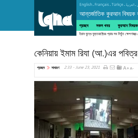
English
Français
Türkçe
.
.
.
.
العربیة
আন্তর্জাতিক কুরআন বিষয়ক বা
প্রচ্ছদ
সকল খবর
কুরআন বিষয়ক ক
ইরান যুদ্ধে যুক্তরাষ্ট্রের প্রায় সব নিখুঁত ক্ষেপণাস্ত্র
কেনিয়ায় ইমাম রিযা (আ.)এর পবিত্র জ
2:33 - June 23, 2021
প্রচ্ছদ
সাধারণ