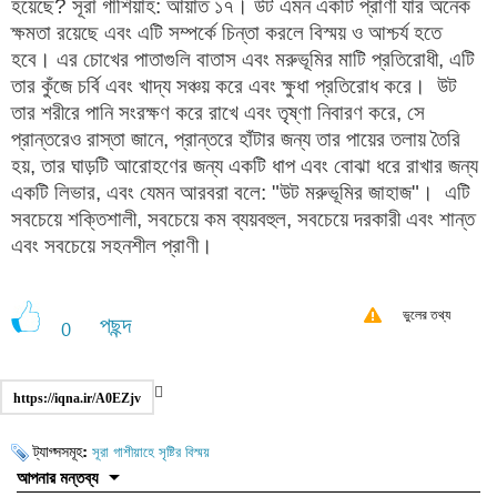
হয়েছে? সূরা গাশিয়াহ: আয়াত ১৭। উট এমন একটি প্রাণী যার অনেক
ক্ষমতা রয়েছে এবং এটি সম্পর্কে চিন্তা করলে বিস্ময় ও আশ্চর্য হতে
হবে। এর চোখের পাতাগুলি বাতাস এবং মরুভূমির মাটি প্রতিরোধী, এটি
তার কুঁজে চর্বি এবং খাদ্য সঞ্চয় করে এবং ক্ষুধা প্রতিরোধ করে। উট
তার শরীরে পানি সংরক্ষণ করে রাখে এবং তৃষ্ণা নিবারণ করে, সে
প্রান্তরেও রাস্তা জানে, প্রান্তরে হাঁটার জন্য তার পায়ের তলায় তৈরি
হয়, তার ঘাড়টি আরোহণের জন্য একটি ধাপ এবং বোঝা ধরে রাখার জন্য
একটি লিভার, এবং যেমন আরবরা বলে: "উট মরুভূমির জাহাজ"। এটি
সবচেয়ে শক্তিশালী, সবচেয়ে কম ব্যয়বহুল, সবচেয়ে দরকারী এবং শান্ত
এবং সবচেয়ে সহনশীল প্রাণী।
ভুলের তথ্য
পছন্দ
0
https://iqna.ir/A0EZjv
ট্যাগ্সসমূহ:
সূরা গাশীয়াহে সৃষ্টির বিস্ময়
আপনার মন্তব্য