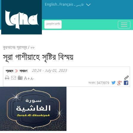
English
Français
.
.
فارسی
باز
ডেস্কটপ ভার্শন
و
بسته
کردن
কুরআনের সূরাসমূহ / ৮৮
منو
সূরা গাশীয়াহে সৃষ্টির বিস্ময়
20:24 - July 01, 2023
প্রচ্ছদ
সাধারণ
3473979
সংবাদ: