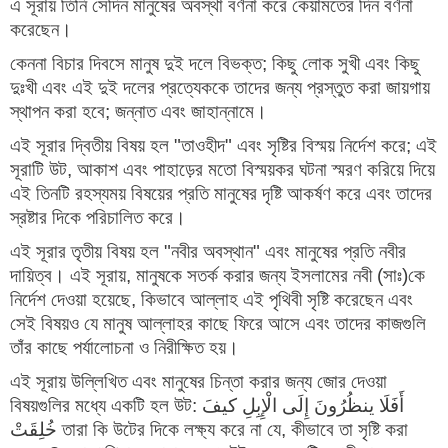
এ সূরায় তিনি সেদিন মানুষের অবস্থা বর্ণনা করে কেয়ামতের দিন বর্ণনা
করেছেন।
কেননা বিচার দিবসে মানুষ দুই দলে বিভক্ত; কিছু লোক সুখী এবং কিছু
দুঃখী এবং এই দুই দলের প্রত্যেককে তাদের জন্য প্রস্তুত করা জায়গায়
স্থাপন করা হবে; জন্নাত এবং জাহান্নামে।
এই সূরার দ্বিতীয় বিষয় হল "তাওহীদ" এবং সৃষ্টির বিস্ময় নির্দেশ করে; এই
সূরাটি উট, আকাশ এবং পাহাড়ের মতো বিস্ময়কর ঘটনা স্মরণ করিয়ে দিয়ে
এই তিনটি রহস্যময় বিষয়ের প্রতি মানুষের দৃষ্টি আকর্ষণ করে এবং তাদের
স্রষ্টার দিকে পরিচালিত করে।
এই সূরার তৃতীয় বিষয় হল "নবীর অবস্থান" এবং মানুষের প্রতি নবীর
দায়িত্ব। এই সূরায়, মানুষকে সতর্ক করার জন্য ইসলামের নবী (সাঃ)কে
নির্দেশ দেওয়া হয়েছে, কিভাবে আল্লাহ এই পৃথিবী সৃষ্টি করেছেন এবং
সেই বিষয়ও যে মানুষ আল্লাহর কাছে ফিরে আসে এবং তাদের কাজগুলি
তাঁর কাছে পর্যালোচনা ও নিরীক্ষিত হয়।
এই সূরায় উল্লিখিত এবং মানুষের চিন্তা করার জন্য জোর দেওয়া
বিষয়গুলির মধ্যে একটি হল উট: أَفَلَا ینظُرُونَ إِلَی الْإِبِلِ کیفَ
خُلِقَتْ তারা কি উটের দিকে লক্ষ্য করে না যে, কীভাবে তা সৃষ্টি করা