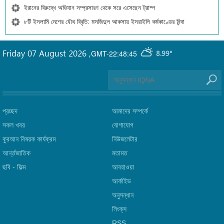
ইরানের বিরুদ্ধে অভিযান সম্প্রসারণ থেকে সরে এসেছেন ট্রাম্প
৮টি ইসলামি দেশের যৌথ বিবৃতি: মসজিদুল আকসায় ইসরাইলি কর্মকাণ্ডের নিন্দা
Friday 07 August 2026
,
GMT-22:48:45
8.99°
প্রচ্ছদ
আমাদের সম্পর্কে
সকল খবর
যোগাযোগ
কুরআন বিষয়ক কার্যক্রম
নিউজলেটার
আর্ন্তজাতিক
মতামত
ছবি‎ - ফিল্ম
আবহাওয়া
আর্কাইভ
অনুসন্ধান
লিংক্‌স
RSS