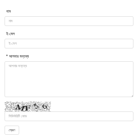
নাম
ই-মেল
* আপনার মন্তব্য