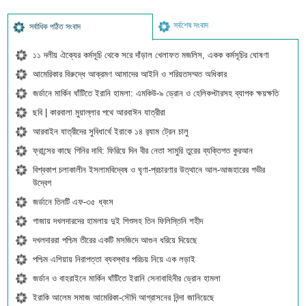
সর্বশেষ সংবাদ
সর্বাধিক পঠিত সংবাদ
১১ দলীয় ঐক্যের কর্মসূচি থেকে সরে দাঁড়াল খেলাফত মজলিস, একক কর্মসূচির ঘোষণা
আমেরিকার বিরুদ্ধে আক্রমণ আমাদের আইনি ও শরিয়তসম্মত অধিকার
জর্ডানে মার্কিন ঘাঁটিতে ইরানি হামলা: এমকিউ-৯ ড্রোন ও হেলিকপ্টারসহ ব্যাপক ক্ষয়ক্ষতি
ছবি | কারবালা মুয়াল্লার পথে আরবাঈন যাত্রীরা
আরবাইন যাত্রীদের সুবিধার্থে ইরাকে ১৪ র‍্যাম ট্রেন চালু
ফ্রান্সের কাছে গিনির দাবি: ফিরিয়ে দিন বীর নেতা সামুরি তুরের ব্যক্তিগত কুরআন
বিশ্বকাপ চলাকালীন ইসলামবিদ্বেষ ও ঘৃণা-প্রচারণার উত্থানে আল-আজহারের গভীর
উদ্বেগ
জর্ডানে তিনটি এফ-৩৫ ধ্বংস
গাজায় দখলদারদের হামলায় দুই শিশুসহ তিন ফিলিস্তিনি শহীদ
দখলদাররা পশ্চিম তীরের একটি মসজিদে আগুন ধরিয়ে দিয়েছে
পশ্চিম এশিয়ায় নিরাপত্তা ব্যবস্থার পরিচয় নিয়ে এক লড়াই
জর্ডান ও বাহরাইনে মার্কিন ঘাঁটিতে ইরানি সেনাবাহিনীর ড্রোন হামলা
ইরাকি আলেম সমাজ আমেরিকা-সৌদি আগ্রাসনের নিন্দা জানিয়েছে