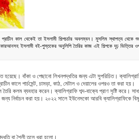
 প্রাচীন কাল থেকেই তা ইসলামী শিল্পচর্চার অবলম্বন। মুসলিম স্থাপত্য থেকে শু
র কোরআনসহ ইসলামী বই-পুস্তকের অনুলিপি তৈরির কাজ এই শিল্পকে দৃঢ় ভিত্তির ওপ
রিণত হয়েছে। বাঁকা ও পেছানো লিখনপদ্ধতির জন্য এটা সুপরিচিত। ক্যালিগ্রা
রাচীন কালে পার্চমেন্ট, চামড়া, কাঠ, মেটাল ও দেয়ালের ওপরও তা করা হয়।
লে তৈরি কলম ব্যবহার করেন। ক্যালিগ্রাফি শব্দ-বাক্যে প্রাণ সৃষ্টি করে। সা
 জন্য নির্বাচন করা হয়। ২০২২ সালে ইউনেসকো আরবি ক্যালিগ্রাফিকে বিমূর
পদ্ধতি বা শৈলী তুলে ধরা হলো।