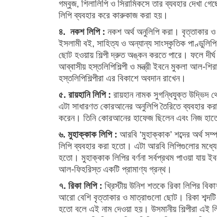
গম্বুজ, শিলালিপি ও সিরামিকসে তার ব্যবহার দেখা গে
লিপি ব্যবহার করে কারুকাজ করা হয়।
৪. নকশ লিপি :
নকশ অর্থ অনুলিপি করা। বৃত্তাকার 
ইসলামী বই, সাহিত্য ও অন্যান্য সাংস্কৃতিক পাণ্ডুলিপ
ছোট হওয়ায় শিল্পী দ্রুত অঙ্কন করতে পারে। ফলে দীর্ঘ
আব্বাসীয় হস্তলিপিশিল্পী ও মন্ত্রী ইবনে মুকলা আল-শ
হস্তলিপিশিল্পীরা এর বিকাশে অবদান রাখেন।
৫. রায়হানি লিপি :
রায়হান নামক সুগন্ধিযুক্ত উদ্ভিদ 
এটা সাধারণত কোরআনের অনুলিপি তৈরিতে ব্যবহার করা
করেন। তিনি কোরআনের হাফেজ ছিলেন এবং নিজ হাত
৬. মুহাক্কাক লিপি :
আরবি ‘মুহাক্কাক’ শব্দের অর্থ সম্
লিপি ব্যবহার করা হতো। এটা আরবি লিপিগুলোর মধ্যে
হতো। মুহাক্কাক লিপির বর্ণনা সর্বপ্রথম পাওয়া যায় ই
আল-ফিহরিস্ত একটি প্রামাণ্য গ্রন্থ।
৭. রিকা লিপি :
খ্রিস্টীয় উনিশ শতকে রিকা লিপির বিক
আরো বেশি বৃত্তাকার ও মাত্রাগুলো ছোট। রিকা শব্দটি 
হতো বলে এই নাম দেওয়া হয়। উসমানীয় শিল্পীরা এই ল