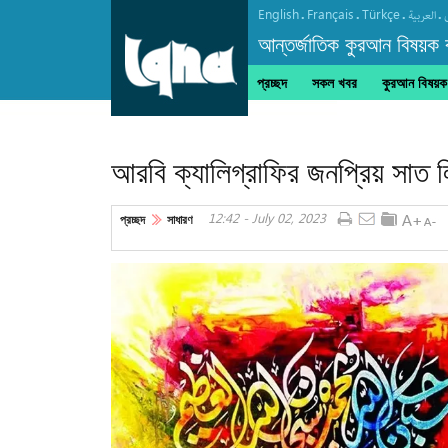
English
Français
Türkçe
.
.
.
.
العربیة
আন্তর্জাতিক কুরআন বিষয়ক বা
প্রচ্ছদ
সকল খবর
কুরআন বিষয়ক ক
কারবালায় আরবাঈন হোসাইনি আজাদারি
আরবি ক্যালিগ্রাফির জনপ্রিয় সাত ল
12:42 - July 02, 2023
প্রচ্ছদ
সাধারণ