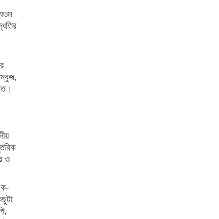
্যতম
দ্ধতির
ীর
ম্বুজ,
চিত।
নীয়
প্তরিক
ে ও
এক-
ছুটা
পি,