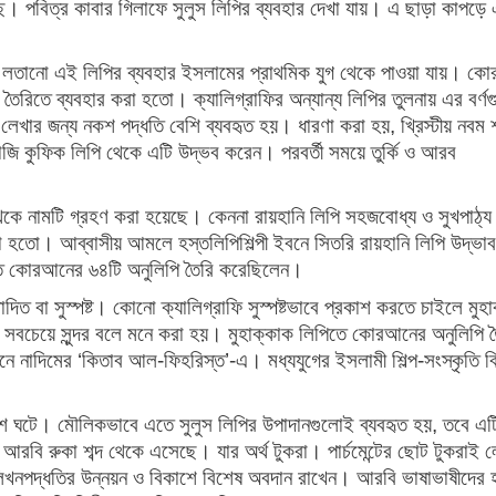
ছে। পবিত্র কাবার গিলাফে সুলুস লিপির ব্যবহার দেখা যায়। এ ছাড়া কাপড়ে
ও লতানো এই লিপির ব্যবহার ইসলামের প্রাথমিক যুগ থেকে পাওয়া যায়। ক
ি তৈরিতে ব্যবহার করা হতো। ক্যালিগ্রাফির অন্যান্য লিপির তুলনায় এর বর্ণ
 লেখার জন্য নকশ পদ্ধতি বেশি ব্যবহৃত হয়। ধারণা করা হয়, খ্রিস্টীয় নবম
িরাজি কুফিক লিপি থেকে এটি উদ্ভব করেন। পরবর্তী সময়ে তুর্কি ও আরব
থেকে নামটি গ্রহণ করা হয়েছে। কেননা রায়হানি লিপি সহজবোধ্য ও সুখপাঠ্
 হতো। আব্বাসীয় আমলে হস্তলিপিশিল্পী ইবনে সিতরি রায়হানি লিপি উদ্ভা
ে কোরআনের ৬৪টি অনুলিপি তৈরি করেছিলেন।
পাদিত বা সুস্পষ্ট। কোনো ক্যালিগ্রাফি সুস্পষ্টভাবে প্রকাশ করতে চাইলে মুহ
 সবচেয়ে সুন্দর বলে মনে করা হয়। মুহাক্কাক লিপিতে কোরআনের অনুলিপি ত
বনে নাদিমের ‘কিতাব আল-ফিহরিস্ত’-এ। মধ্যযুগের ইসলামী শিল্প-সংস্কৃতি ব
াশ ঘটে। মৌলিকভাবে এতে সুলুস লিপির উপাদানগুলোই ব্যবহৃত হয়, তবে এট
আরবি রুকা শব্দ থেকে এসেছে। যার অর্থ টুকরা। পার্চমেন্টের ছোট টুকরাই ল
িখনপদ্ধতির উন্নয়ন ও বিকাশে বিশেষ অবদান রাখেন। আরবি ভাষাভাষীদের 