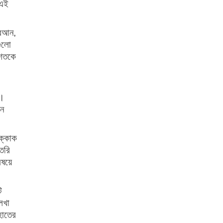
 এই
োরআন,
গুলো
 শতকে
য।
বন
াক্কাক
ৈরি
িষয়ে
ি
েখা
হাতের