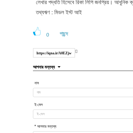
লেখার পদ্ধতি হিসেবে রিকা লিপি জনপ্রিয়। আধুনিক ক্যা
তথ্যঋণ : মিডল ইস্ট আই
পছন্দ
0
https://iqna.ir/A0EZjw
আপনার মন্তব্য
নাম
ই-মেল
* আপনার মন্তব্য