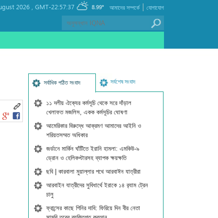
|
ugust 2026 ,
GMT-22:57:37
8.99°
আমাদের সম্পর্কে
যোগাযোগ
সর্বশেষ সংবাদ
সর্বাধিক পঠিত সংবাদ
১১ দলীয় ঐক্যের কর্মসূচি থেকে সরে দাঁড়াল
খেলাফত মজলিস, একক কর্মসূচির ঘোষণা
আমেরিকার বিরুদ্ধে আক্রমণ আমাদের আইনি ও
শরিয়তসম্মত অধিকার
জর্ডানে মার্কিন ঘাঁটিতে ইরানি হামলা: এমকিউ-৯
ড্রোন ও হেলিকপ্টারসহ ব্যাপক ক্ষয়ক্ষতি
ছবি | কারবালা মুয়াল্লার পথে আরবাঈন যাত্রীরা
আরবাইন যাত্রীদের সুবিধার্থে ইরাকে ১৪ র‍্যাম ট্রেন
চালু
ফ্রান্সের কাছে গিনির দাবি: ফিরিয়ে দিন বীর নেতা
সামুরি তুরের ব্যক্তিগত কুরআন