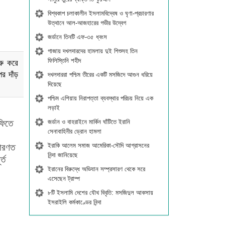
বিশ্বকাপ চলাকালীন ইসলামবিদ্বেষ ও ঘৃণা-প্রচারণার
উত্থানে আল-আজহারের গভীর উদ্বেগ
জর্ডানে তিনটি এফ-৩৫ ধ্বংস
গাজায় দখলদারদের হামলায় দুই শিশুসহ তিন
ফিলিস্তিনি শহীদ
রু করে
র দাঁড়
দখলদাররা পশ্চিম তীরের একটি মসজিদে আগুন ধরিয়ে
দিয়েছে
পশ্চিম এশিয়ায় নিরাপত্তা ব্যবস্থার পরিচয় নিয়ে এক
লড়াই
জর্ডান ও বাহরাইনে মার্কিন ঘাঁটিতে ইরানি
ফিতে
সেনাবাহিনীর ড্রোন হামলা
ইরাকি আলেম সমাজ আমেরিকা-সৌদি আগ্রাসনের
ধারণত
নিন্দা জানিয়েছে
্ত
ইরানের বিরুদ্ধে অভিযান সম্প্রসারণ থেকে সরে
এসেছেন ট্রাম্প
৮টি ইসলামি দেশের যৌথ বিবৃতি: মসজিদুল আকসায়
ইসরাইলি কর্মকাণ্ডের নিন্দা