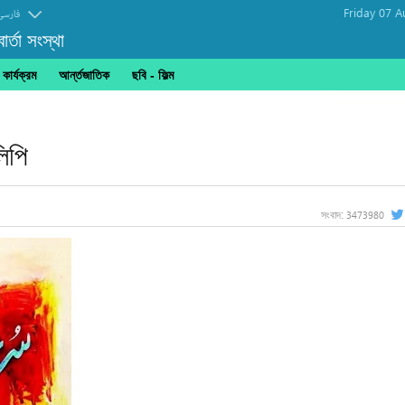
Friday 07 A
فارسی
র্তা সংস্থা
ার্যক্রম
আর্ন্তজাতিক
ছবি‎ - ফিল্ম
িপি
3473980
সংবাদ: