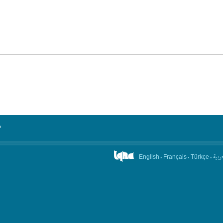
°
.
.
.
عربیة
English
Français
Türkçe