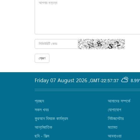
Friday 07 August 2026
,
GMT-22:57:37
8.99
প্রচ্ছদ
আমাদের সম্পর্কে
সকল খবর
যোগাযোগ
কুরআন বিষয়ক কার্যক্রম
নিউজলেটার
আর্ন্তজাতিক
মতামত
ছবি‎ - ফিল্ম
আবহাওয়া