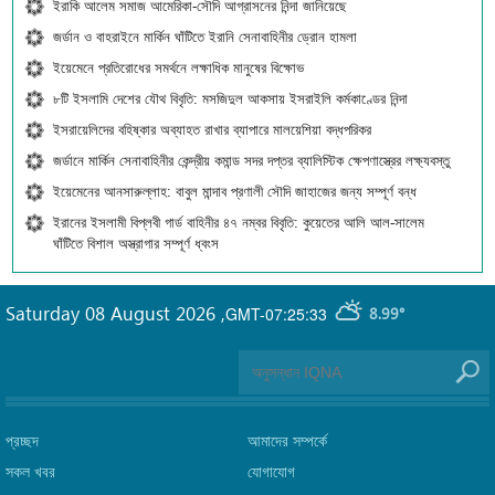
ইরাকি আলেম সমাজ আমেরিকা-সৌদি আগ্রাসনের নিন্দা জানিয়েছে
জর্ডান ও বাহরাইনে মার্কিন ঘাঁটিতে ইরানি সেনাবাহিনীর ড্রোন হামলা
ইয়েমেনে প্রতিরোধের সমর্থনে লক্ষাধিক মানুষের বিক্ষোভ
৮টি ইসলামি দেশের যৌথ বিবৃতি: মসজিদুল আকসায় ইসরাইলি কর্মকাণ্ডের নিন্দা
ইসরায়েলিদের বহিষ্কার অব্যাহত রাখার ব্যাপারে মালয়েশিয়া বদ্ধপরিকর
জর্ডানে মার্কিন সেনাবাহিনীর কেন্দ্রীয় কমান্ড সদর দপ্তর ব্যালিস্টিক ক্ষেপণাস্ত্রের লক্ষ্যবস্তু
ইয়েমেনের আনসারুল্লাহ: বাবুল মান্দাব প্রণালী সৌদি জাহাজের জন্য সম্পূর্ণ বন্ধ
ইরানের ইসলামী বিপ্লবী গার্ড বাহিনীর ৪৭ নম্বর বিবৃতি: কুয়েতের আলি আল-সালেম
ঘাঁটিতে বিশাল অস্ত্রাগার সম্পূর্ণ ধ্বংস
Saturday 08 August 2026
,
GMT-07:25:33
8.99°
প্রচ্ছদ
আমাদের সম্পর্কে
সকল খবর
যোগাযোগ