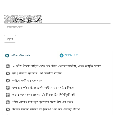
সর্বশেষ সংবাদ
সর্বাধিক পঠিত সংবাদ
১১ দলীয় ঐক্যের কর্মসূচি থেকে সরে দাঁড়াল খেলাফত মজলিস, একক কর্মসূচির ঘোষণা
ছবি | কারবালা মুয়াল্লার পথে আরবাঈন যাত্রীরা
জর্ডানে তিনটি এফ-৩৫ ধ্বংস
দখলদাররা পশ্চিম তীরের একটি মসজিদে আগুন ধরিয়ে দিয়েছে
গাজায় দখলদারদের হামলায় দুই শিশুসহ তিন ফিলিস্তিনি শহীদ
পশ্চিম এশিয়ায় নিরাপত্তা ব্যবস্থার পরিচয় নিয়ে এক লড়াই
ইরানের বিরুদ্ধে অভিযান সম্প্রসারণ থেকে সরে এসেছেন ট্রাম্প