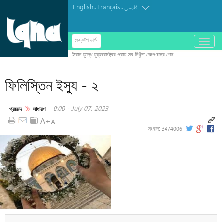
English
Français
.
.
فارسی
باز
ডেস্কটপ ভার্শন
و
بسته
کردن
ফিলিস্তিন ইস্যু - ২
منو
0:00 - July 07, 2023
প্রচ্ছদ
সাধারণ
3474006
সংবাদ: