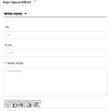
https://iqna.ir/A0EaI2
আপনার মন্তব্য
নাম
ই-মেল
* আপনার মন্তব্য