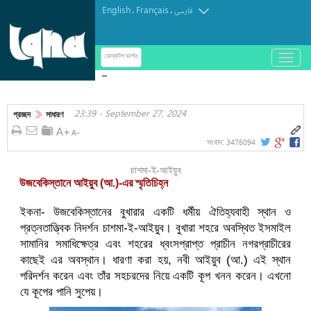
English
Français
.
.
فارسی
باز
ডেস্কটপ ভার্শন
و
ঘৃণা ও ইসলামবিদ্বেষের নতুন নজির সিন্সিনাটির ওয়েস্টউড
بسته
কেন্দ্রে ভাঙচুর-চুরি, কর্মকর্তাদের তীব্র নিন্দা
کردن
23:39 - September 27, 2024
منو
প্রচ্ছদ
সাধারণ
3476094
সংবাদ:
চাশমা-ই-আইয়ুব
উজবেকিস্তানে আইয়ুব (আ.)-এর স্মৃতিচিহ্ন
ইকনা- উজবেকিস্তানের বুখারার একটি ধর্মীয় ঐতিহ্যবাহী স্থান ও
প্রত্নতাত্ত্বিক নিদর্শন চাশমা-ই-আইয়ুব। বুখারা শহরে অবস্থিত ইসমাইল
সামানির সমাধিক্ষেত্র এবং শহরের ধ্বংসপ্রাপ্ত প্রাচীন নগরপ্রাচীরের
কাছেই এর অবস্থান। ধারণা করা হয়, নবী আইয়ুব (আ.) এই স্থান
পরিদর্শন করেন এবং তাঁর সহচরদের নিয়ে একটি কূপ খনন করেন। এখনো
যে কূপের পানি সুপেয়।