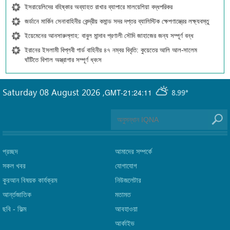
ইসরায়েলিদের বহিষ্কার অব্যাহত রাখার ব্যাপারে মালয়েশিয়া বদ্ধপরিকর
জর্ডানে মার্কিন সেনাবাহিনীর কেন্দ্রীয় কমান্ড সদর দপ্তর ব্যালিস্টিক ক্ষেপণাস্ত্রের লক্ষ্যবস্তু
ইয়েমেনের আনসারুল্লাহ: বাবুল মান্দাব প্রণালী সৌদি জাহাজের জন্য সম্পূর্ণ বন্ধ
ইরানের ইসলামী বিপ্লবী গার্ড বাহিনীর ৪৭ নম্বর বিবৃতি: কুয়েতের আলি আল-সালেম
ঘাঁটিতে বিশাল অস্ত্রাগার সম্পূর্ণ ধ্বংস
Saturday 08 August 2026
,
GMT-21:24:11
8.99°
প্রচ্ছদ
আমাদের সম্পর্কে
সকল খবর
যোগাযোগ
কুরআন বিষয়ক কার্যক্রম
নিউজলেটার
আর্ন্তজাতিক
মতামত
ছবি‎ - ফিল্ম
আবহাওয়া
আর্কাইভ