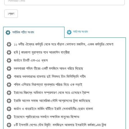
সর্বশেষ সংবাদ
সর্বাধিক পঠিত সংবাদ
১১ দলীয় ঐক্যের কর্মসূচি থেকে সরে দাঁড়াল খেলাফত মজলিস, একক কর্মসূচির ঘোষণা
ছবি | কারবালা মুয়াল্লার পথে আরবাঈন যাত্রীরা
জর্ডানে তিনটি এফ-৩৫ ধ্বংস
দখলদাররা পশ্চিম তীরের একটি মসজিদে আগুন ধরিয়ে দিয়েছে
গাজায় দখলদারদের হামলায় দুই শিশুসহ তিন ফিলিস্তিনি শহীদ
পশ্চিম এশিয়ায় নিরাপত্তা ব্যবস্থার পরিচয় নিয়ে এক লড়াই
ইরানের বিরুদ্ধে অভিযান সম্প্রসারণ থেকে সরে এসেছেন ট্রাম্প
ইরাকি আলেম সমাজ আমেরিকা-সৌদি আগ্রাসনের নিন্দা জানিয়েছে
জর্ডান ও বাহরাইনে মার্কিন ঘাঁটিতে ইরানি সেনাবাহিনীর ড্রোন হামলা
ইয়েমেনে প্রতিরোধের সমর্থনে লক্ষাধিক মানুষের বিক্ষোভ
৮টি ইসলামি দেশের যৌথ বিবৃতি: মসজিদুল আকসায় ইসরাইলি কর্মকাণ্ডের নিন্দা