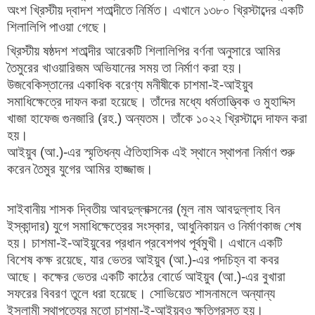
অংশ খ্রিস্টীয় দ্বাদশ শতাব্দীতে নির্মিত। এখানে ১৩৮০ খ্রিস্টাব্দের একটি
শিলালিপি পাওয়া গেছে।
খ্রিস্টীয় ষষ্ঠদশ শতাব্দীর আরেকটি শিলালিপির বর্ণনা অনুসারে আমির
তৈমুরের খাওয়ারিজম অভিযানের সময় তা নির্মাণ করা হয়।
উজবেকিস্তানের একাধিক বরেণ্য মনীষীকে চাশমা-ই-আইয়ুব
সমাধিক্ষেত্রে দাফন করা হয়েছে। তাঁদের মধ্যে ধর্মতাত্ত্বিক ও মুহাদ্দিস
খাজা হাফেজ গুনজারি (রহ.) অন্যতম। তাঁকে ১০২২ খ্রিস্টাব্দে দাফন করা
হয়।
আইয়ুব (আ.)-এর স্মৃতিধন্য ঐতিহাসিক এই স্থানে স্থাপনা নির্মাণ শুরু
করেন তৈমুর যুগের আমির হাজ্জাজ।
সাইবানীয় শাসক দ্বিতীয় আবদুল্লাক্সনের (মূল নাম আবদুল্লাহ বিন
ইস্কান্দার) যুগে সমাধিক্ষেত্রের সংস্কার, আধুনিকায়ন ও নির্মাণকাজ শেষ
হয়। চাশমা-ই-আইয়ুবের প্রধান প্রবেশপথ পূর্বমুখী। এখানে একটি
বিশেষ কক্ষ রয়েছে, যার ভেতর আইয়ুব (আ.)-এর পদচিহ্ন বা কবর
আছে। কক্ষের ভেতর একটি কাঠের বোর্ডে আইয়ুব (আ.)-এর বুখারা
সফরের বিবরণ তুলে ধরা হয়েছে। সোভিয়েত শাসনামলে অন্যান্য
ইসলামী স্থাপত্যের মতো চাশমা-ই-আইয়ুবও ক্ষতিগ্রস্ত হয়।