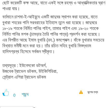
ছোট কয়েকটি কক্ষ আছে, যাতে একই সঙ্গে রহস্য ও আধ্যাত্মিকতার ঘ্রাণ
পাওয়া যায়।
বর্তমানে চাশমা-ই-আইয়ুবে একটি জাদুঘর স্থাপন করা হয়েছে, যাতে
বুখারা শহরের পানি সরবরাহের ইতিহাস তুলে ধরা হয়েছে। জাদুঘরে
১৮-১৯ শতকে নির্মিত পানির পাইপ, তামার পাইপ এবং ১৯-২০ শতকে
নির্মিত পানির মশক (চামড়ার তৈরি পানির পাত্র) প্রদর্শন করা হয়েছে।
এর বিপরীত আছে ইমাম বুখারি (রহ.) কমপ্লেক্স। যাঁকে বুখারার সবচেয়ে
বিখ্যাত মনীষী মনে করা হয়। তাঁর রচিত সহিহ বুখারি বিশুদ্ধতম
হাদিসগ্রন্থ হিসেবে সর্বজন স্বীকৃত।
তথ্যসূত্র : ইউনেসকো ডটঅর্গ,
উজবেক ট্রাভেল ডটকম, উইকিপিডিয়া,
সেন্ট্রাল এশিয়া ট্রাভেল ডটকম
ভুলের তথ্য
পছন্দ
0