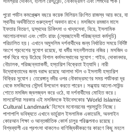
সামগ্রীর দোকান, হালাল রেস্টুরেন্ট, নৌকাভ্রমণ এবং শিশুদের পার্ক।
পুরো পর্যটন কমপ্ল্লেক্স বছরে কয়েক মিলিয়ন রিংগিত রাজস্ব আয় করে, যা
স্থানীয় অর্থনীতিতে গুরুত্বপূর্ণ অবদান রাখে। মসজিদে রমজান মাসে
ইফতার বিতরণ, দুস্থদের চিকিৎসা ও খাদ্যসেবা, বিয়ে, ইসলামিক
আলোচনাসভা এবং গোটং রায়ং (স্বেচ্ছাসেবী পরিচ্ছন্নতা কর্মসূচি)
পরিচালিত হয়। এখানে অমুসলিম দর্শনার্থীদের জন্য নির্ধারিত সময়ে নির্দিষ্ট
অংশে প্রবেশের সুযোগ রয়েছে, যা ধর্মীয় সহনশীলতার নজির। মসজিদ ও
পার্ক ঘিরে গড়ে উঠেছে বিশাল কর্মসংস্থানের সুযোগ : গাইড, দোকানদার,
নৌচালক, পরিচ্ছন্নতাকর্মী, হস্তশিল্প বিক্রেতা ইত্যাদি। নারী
উদ্যোক্তাদের জন্য বরাদ্দ রয়েছে আলাদা স্টল ও ইসলামী হস্তশিল্প
বিক্রির সুযোগ। তেরেঙ্গানু নদীর ওপর নৌকাভ্রমণের সময় পর্যটকরা দূর
থেকে মসজিদের সৌন্দর্য উপভোগ করতে পারেন। সন্ধ্যায় আলো-সাউন্ড
শোতে মসজিদ জ্বলজ্বল করে ওঠে, যা দর্শনার্থীদের মোহিত করে।
মালয়েশিয়া সরকার এই মসজিদকে ইউনেসকোর ‘World Islamic
Cultural Landmark’ হিসেবে মনোনয়নের প্রস্তুতি নিচ্ছে।
পাশাপাশি ভবিষ্যতে এখানে ভার্চুয়াল ইসলামিক একাডেমি, অনলাইন
কোরআন শিক্ষা ও আন্তর্জাতিক কোর্স চালুর পরিকল্পনাও রয়েছে।
বিশ্বব্যাপী এর প্রশংসা থাকলেও বাণিজ্যিকীকরণের কারণে কিছু মহলে