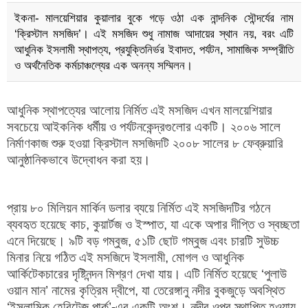
ইকনা- মালয়েশিয়ার কুয়ালার বুকে গড়ে ওঠা এক নান্দনিক সৌন্দর্যের নাম
‘ক্রিস্টাল মসজিদ’। এই মসজিদ শুধু নামাজ আদায়ের স্থান নয়, বরং এটি
আধুনিক ইসলামী স্থাপত্য, প্রযুক্তিনির্ভর ইবাদত, পর্যটন, সামাজিক সম্প্রীতি
ও অর্থনৈতিক কর্মচাঞ্চল্যের এক অনন্য সম্মিলন।
আধুনিক স্থাপত্যের আলোয় নির্মিত এই মসজিদ এখন মালয়েশিয়ার
সবচেয়ে আইকনিক ধর্মীয় ও পর্যটনকেন্দ্রগুলোর একটি। ২০০৬ সালে
নির্মাণকাজ শুরু হওয়া ক্রিস্টাল মসজিদটি ২০০৮ সালের ৮ ফেব্রুয়ারি
আনুষ্ঠানিকভাবে উদ্বোধন করা হয়।
প্রায় ৮০ মিলিয়ন মার্কিন ডলার ব্যয়ে নির্মিত এই মসজিদটির গঠনে
ব্যবহৃত হয়েছে কাচ, কুয়ার্টজ ও ইস্পাত, যা একে অপার দীপ্তি ও স্বচ্ছতা
এনে দিয়েছে। ৯টি বড় গম্বুজ, ৫১টি ছোট গম্বুজ এবং চারটি সুউচ্চ
মিনার নিয়ে গঠিত এই মসজিদে ইসলামী, মোগল ও আধুনিক
আর্কিটেকচারের দৃষ্টিনন্দন মিশ্রণ দেখা যায়। এটি নির্মিত হয়েছে ‘পুলাউ
ওয়ান মান’ নামের কৃত্রিম দ্বীপে, যা তেরেঙ্গানু নদীর বুকজুড়ে অবস্থিত
‘ইসলামিক হেরিটেজ পার্ক’-এর একটি অংশ। নদীর ওপর স্থাপিত হওয়ায়