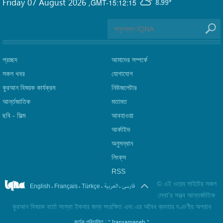
Friday 07 August 2026
,
GMT-15:12:15
8.99°
প্রচ্ছদ
আমাদের সম্পর্কে
সকল খবর
যোগাযোগ
কুরআন বিষয়ক কার্যক্রম
নিউজলেটার
আর্ন্তজাতিক
মতামত
ছবি‎ - ফিল্ম
আবহাওয়া
আর্কাইভ
অনুসন্ধান
লিংক্‌স
RSS
©
এই ওয়েব সাইটের সকল
.
.
.
.
فارسی
العربیة
English
Français
Türkçe
লেখা'র সত্ত্ব আন্তর্জাতিক
কুরআন বিষয়ক বার্তা সংস্থা ইকনার জন্য সংরক্ষিত এবং এর অবৈধ ব্যবহার দণ্ডণীয় অপরাধ
" Iransamaneh "
কর্তৃক পরিচালিত :