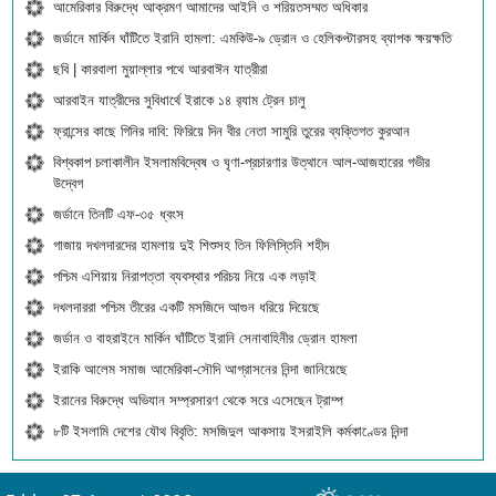
আমেরিকার বিরুদ্ধে আক্রমণ আমাদের আইনি ও শরিয়তসম্মত অধিকার
জর্ডানে মার্কিন ঘাঁটিতে ইরানি হামলা: এমকিউ-৯ ড্রোন ও হেলিকপ্টারসহ ব্যাপক ক্ষয়ক্ষতি
ছবি | কারবালা মুয়াল্লার পথে আরবাঈন যাত্রীরা
আরবাইন যাত্রীদের সুবিধার্থে ইরাকে ১৪ র‍্যাম ট্রেন চালু
ফ্রান্সের কাছে গিনির দাবি: ফিরিয়ে দিন বীর নেতা সামুরি তুরের ব্যক্তিগত কুরআন
বিশ্বকাপ চলাকালীন ইসলামবিদ্বেষ ও ঘৃণা-প্রচারণার উত্থানে আল-আজহারের গভীর
উদ্বেগ
জর্ডানে তিনটি এফ-৩৫ ধ্বংস
গাজায় দখলদারদের হামলায় দুই শিশুসহ তিন ফিলিস্তিনি শহীদ
পশ্চিম এশিয়ায় নিরাপত্তা ব্যবস্থার পরিচয় নিয়ে এক লড়াই
দখলদাররা পশ্চিম তীরের একটি মসজিদে আগুন ধরিয়ে দিয়েছে
জর্ডান ও বাহরাইনে মার্কিন ঘাঁটিতে ইরানি সেনাবাহিনীর ড্রোন হামলা
ইরাকি আলেম সমাজ আমেরিকা-সৌদি আগ্রাসনের নিন্দা জানিয়েছে
ইরানের বিরুদ্ধে অভিযান সম্প্রসারণ থেকে সরে এসেছেন ট্রাম্প
৮টি ইসলামি দেশের যৌথ বিবৃতি: মসজিদুল আকসায় ইসরাইলি কর্মকাণ্ডের নিন্দা