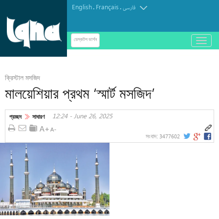
English
Français
.
.
فارسی
باز
ডেস্কটপ ভার্শন
و
بسته
کردن
ক্রিস্টাল মসজিদ
منو
মালয়েশিয়ার প্রথম ‘স্মার্ট মসজিদ’
12:24 - June 26, 2025
প্রচ্ছদ
সাধারণ
3477602
সংবাদ: