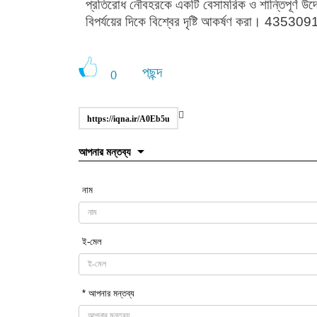
প্রতিরোধ নৌবহরকে একটি বেসামরিক ও শান্তিপূর্ণ উদ্
বিপর্যয়ের দিকে বিশ্বের দৃষ্টি আকর্ষণ করা। 43530
পছন্দ
0
https://iqna.ir/A0Eb5u
আপনার মন্তব্য
নাম
ই-মেল
* আপনার মন্তব্য