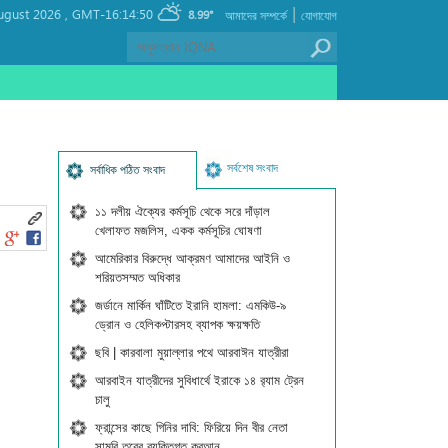
|
ugust 2026 ,
GMT-16:14:50
8.99°
আমাদের সম্পর্কে
যোগাযোগ
সর্বশেষ সংবাদ
সর্বাধিক পঠিত সংবাদ
১১ দলীয় ঐক্যের কর্মসূচি থেকে সরে দাঁড়াল
খেলাফত মজলিস, একক কর্মসূচির ঘোষণা
আমেরিকার বিরুদ্ধে আক্রমণ আমাদের আইনি ও
শরিয়তসম্মত অধিকার
জর্ডানে মার্কিন ঘাঁটিতে ইরানি হামলা: এমকিউ-৯
ড্রোন ও হেলিকপ্টারসহ ব্যাপক ক্ষয়ক্ষতি
ছবি | কারবালা মুয়াল্লার পথে আরবাঈন যাত্রীরা
আরবাইন যাত্রীদের সুবিধার্থে ইরাকে ১৪ র‍্যাম ট্রেন
চালু
ফ্রান্সের কাছে গিনির দাবি: ফিরিয়ে দিন বীর নেতা
সামুরি তুরের ব্যক্তিগত কুরআন