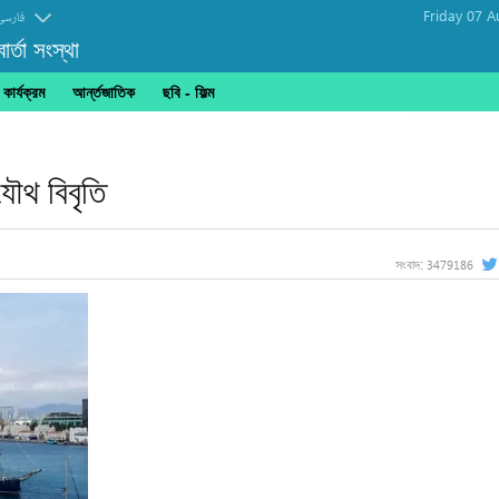
Friday 07 A
فارسی
র্তা সংস্থা
ার্যক্রম
আর্ন্তজাতিক
ছবি‎ - ফিল্ম
যৌথ বিবৃতি
3479186
সংবাদ: