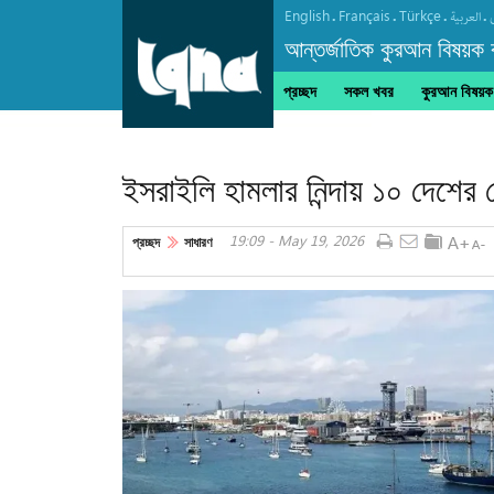
English
Français
Türkçe
.
.
.
.
العربیة
আন্তর্জাতিক কুরআন বিষয়ক বা
প্রচ্ছদ
সকল খবর
কুরআন বিষয়ক ক
ইসরাইলি হামলার নিন্দায় ১০ দেশের 
19:09 - May 19, 2026
প্রচ্ছদ
সাধারণ