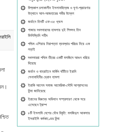
বিশ্বকাপ চলাকালীন ইসলামবিদ্বেষ ও ঘৃণা-প্রচারণার
উত্থানে আল-আজহারের গভীর উদ্বেগ
জর্ডানে তিনটি এফ-৩৫ ধ্বংস
গাজায় দখলদারদের হামলায় দুই শিশুসহ তিন
ফিলিস্তিনি শহীদ
সরাইলি
পশ্চিম এশিয়ায় নিরাপত্তা ব্যবস্থার পরিচয় নিয়ে এক
লড়াই
দখলদাররা পশ্চিম তীরের একটি মসজিদে আগুন ধরিয়ে
দিয়েছে
মলা
জর্ডান ও বাহরাইনে মার্কিন ঘাঁটিতে ইরানি
সেনাবাহিনীর ড্রোন হামলা
ইরাকি আলেম সমাজ আমেরিকা-সৌদি আগ্রাসনের
্ঘন।
নিন্দা জানিয়েছে
।
ইরানের বিরুদ্ধে অভিযান সম্প্রসারণ থেকে সরে
এসেছেন ট্রাম্প
।
৮টি ইসলামি দেশের যৌথ বিবৃতি: মসজিদুল আকসায়
শ্চিত
ইসরাইলি কর্মকাণ্ডের নিন্দা