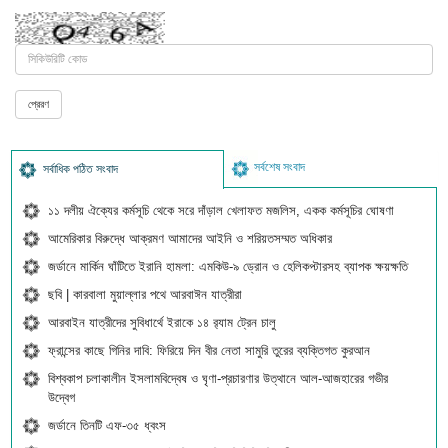
সর্বশেষ সংবাদ
সর্বাধিক পঠিত সংবাদ
১১ দলীয় ঐক্যের কর্মসূচি থেকে সরে দাঁড়াল খেলাফত মজলিস, একক কর্মসূচির ঘোষণা
আমেরিকার বিরুদ্ধে আক্রমণ আমাদের আইনি ও শরিয়তসম্মত অধিকার
জর্ডানে মার্কিন ঘাঁটিতে ইরানি হামলা: এমকিউ-৯ ড্রোন ও হেলিকপ্টারসহ ব্যাপক ক্ষয়ক্ষতি
ছবি | কারবালা মুয়াল্লার পথে আরবাঈন যাত্রীরা
আরবাইন যাত্রীদের সুবিধার্থে ইরাকে ১৪ র‍্যাম ট্রেন চালু
ফ্রান্সের কাছে গিনির দাবি: ফিরিয়ে দিন বীর নেতা সামুরি তুরের ব্যক্তিগত কুরআন
বিশ্বকাপ চলাকালীন ইসলামবিদ্বেষ ও ঘৃণা-প্রচারণার উত্থানে আল-আজহারের গভীর
উদ্বেগ
জর্ডানে তিনটি এফ-৩৫ ধ্বংস