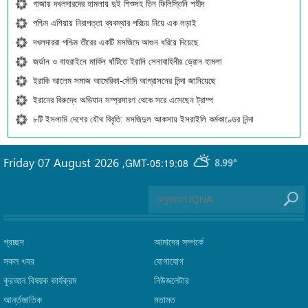
গাজায় দখলদারদের হামলায় দুই শিশুসহ তিন ফিলিস্তিনি শহীদ
পশ্চিম এশিয়ায় নিরাপত্তা ব্যবস্থার পরিচয় নিয়ে এক লড়াই
দখলদাররা পশ্চিম তীরের একটি মসজিদে আগুন ধরিয়ে দিয়েছে
জর্ডান ও বাহরাইনে মার্কিন ঘাঁটিতে ইরানি সেনাবাহিনীর ড্রোন হামলা
ইরাকি আলেম সমাজ আমেরিকা-সৌদি আগ্রাসনের নিন্দা জানিয়েছে
ইরানের বিরুদ্ধে অভিযান সম্প্রসারণ থেকে সরে এসেছেন ট্রাম্প
৮টি ইসলামি দেশের যৌথ বিবৃতি: মসজিদুল আকসায় ইসরাইলি কর্মকাণ্ডের নিন্দা
Friday 07 August 2026
,
GMT-05:19:08
8.99°
প্রচ্ছদ
আমাদের সম্পর্কে
সকল খবর
যোগাযোগ
কুরআন বিষয়ক কার্যক্রম
নিউজলেটার
আর্ন্তজাতিক
মতামত