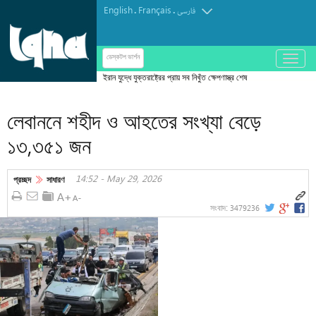
English
Français
.
.
فارسی
باز
ডেস্কটপ ভার্শন
و
ইরান যুদ্ধে যুক্তরাষ্ট্রের প্রায় সব নিখুঁত ক্ষেপণাস্ত্র শেষ
بسته
کردن
লেবাননে শহীদ ও আহতের সংখ্যা বেড়ে
منو
১৩,৩৫১ জন
14:52 - May 29, 2026
প্রচ্ছদ
সাধারণ
3479236
সংবাদ: