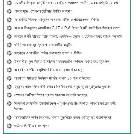
১১ দলীয় ঐক্যের কর্মসূচি থেকে সরে দাঁড়াল খেলাফত মজলিস, একক কর্মসূচির ঘোষণা
গাজার যুদ্ধে স্পেন-আর্জেন্টিনার বিপরীত অবস্থান
আমেরিকার বিরুদ্ধে আক্রমণ আমাদের আইনি ও শরিয়তসম্মত অধিকার
আকাবা বিমানবন্দরে আমেরিকার C-17 ও P-8 বিমানে ইরানি ব্যালিস্টিক মিসাইল হামলা
জর্ডানে মার্কিন ঘাঁটিতে ইরানি হামলা: এমকিউ-৯ ড্রোন ও হেলিকপ্টারসহ ব্যাপক ক্ষয়ক্ষতি
ছবি | কারবালা মুয়াল্লার পথে আরবাঈন যাত্রীরা
বাহরাইন ও আরবিলে মার্কিন অবস্থানে হামলা + ভিডিও
ইসলামী বিপ্লব কীভাবে ইকবালের "অভ্যন্তরীণ" দর্শনকে অর্থবহ করে তুলেছিল
আরবাইন যাত্রীদের সুবিধার্থে ইরাকে ১৪ র‍্যাম ট্রেন চালু
আরবাইন যিয়ারতে নিবন্ধিত যাত্রীর সংখ্যা ১৩ লাখ ছাড়িয়েছে
ফ্রান্সের কাছে গিনির দাবি: ফিরিয়ে দিন বীর নেতা সামুরি তুরের ব্যক্তিগত কুরআন
স্পেনের চ্যাম্পিয়নশিপকে স্বাগত জানালো ইসলামী দেশসমূহ
বিশ্বকাপ চলাকালীন ইসলামবিদ্বেষ ও ঘৃণা-প্রচারণার উত্থানে আল-আজহারের গভীর
উদ্বেগ
আন্তর্জাতিক আইন বিশেষজ্ঞ: গাজায় যুদ্ধবিরতি লঙ্ঘন গণহত্যারই ধারাবাহিকতা
জর্ডানে তিনটি এফ-৩৫ ধ্বংস