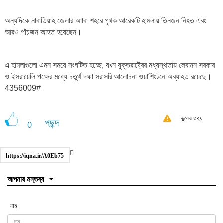
অন্যদিকে নাবাতিয়াহ জেলার আাবা শহরে পৃথক আরেকটি হামলায় তিনজন নিহত এবং
আরও পাঁচজন আহত হয়েছেন।
এ হামলাগুলো এমন সময়ে সংঘটিত হচ্ছে, যখন যুক্তরাষ্ট্রের মধ্যস্থতায় লেবানন সরকার
ও ইসরায়েলি পক্ষের মধ্যে চতুর্থ দফা সরাসরি আলোচনা ওয়াশিংটনে অব্যাহত রয়েছে।
4356009#
ভুলের তথ্য
পছন্দ
0
https://iqna.ir/A0Eb75
আপনার মন্তব্য
নাম