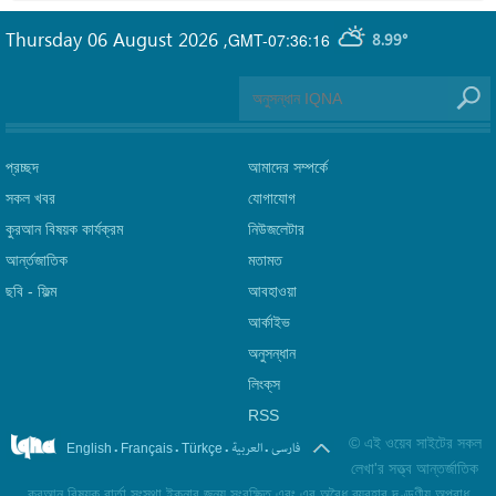
Thursday 06 August 2026
,
GMT-07:36:16
8.99°
প্রচ্ছদ
আমাদের সম্পর্কে
সকল খবর
যোগাযোগ
কুরআন বিষয়ক কার্যক্রম
নিউজলেটার
আর্ন্তজাতিক
মতামত
ছবি‎ - ফিল্ম
আবহাওয়া
আর্কাইভ
অনুসন্ধান
লিংক্‌স
RSS
©
এই ওয়েব সাইটের সকল
.
.
.
.
فارسی
العربیة
English
Français
Türkçe
লেখা'র সত্ত্ব আন্তর্জাতিক
কুরআন বিষয়ক বার্তা সংস্থা ইকনার জন্য সংরক্ষিত এবং এর অবৈধ ব্যবহার দণ্ডণীয় অপরাধ