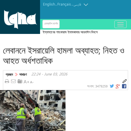
English
Français
.
.
فارسی
باز
ডেস্কটপ ভার্শন
و
ইস্ফাহানের শাহকারাম ইমামজাদায় আরবাঈন দিবসে
بسته
মকতালখানি
کردن
লেবাননে ইসরায়েলি হামলা অব্যাহত; নিহত ও
منو
আহত অর্ধশতাধিক
22:24 - June 03, 2026
প্রচ্ছদ
সাধারণ
3479259
সংবাদ: