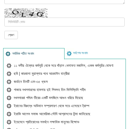
সর্বশেষ সংবাদ
সর্বাধিক পঠিত সংবাদ
১১ দলীয় ঐক্যের কর্মসূচি থেকে সরে দাঁড়াল খেলাফত মজলিস, একক কর্মসূচির ঘোষণা
ছবি | কারবালা মুয়াল্লার পথে আরবাঈন যাত্রীরা
জর্ডানে তিনটি এফ-৩৫ ধ্বংস
গাজায় দখলদারদের হামলায় দুই শিশুসহ তিন ফিলিস্তিনি শহীদ
দখলদাররা পশ্চিম তীরের একটি মসজিদে আগুন ধরিয়ে দিয়েছে
ইরানের বিরুদ্ধে অভিযান সম্প্রসারণ থেকে সরে এসেছেন ট্রাম্প
ইরাকি আলেম সমাজ আমেরিকা-সৌদি আগ্রাসনের নিন্দা জানিয়েছে
ইয়েমেনে প্রতিরোধের সমর্থনে লক্ষাধিক মানুষের বিক্ষোভ