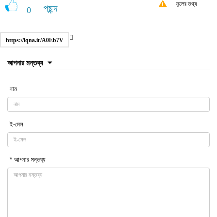
ভুলের তথ্য
পছন্দ
0
https://iqna.ir/A0Eb7V
আপনার মন্তব্য
নাম
ই-মেল
* আপনার মন্তব্য