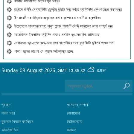
বর্ণবাদ: জায়োনিস্ট চিন্তার মূল ভিত্তি
জর্ডানে মার্কিন সেনাবাহিনীর কেন্দ্রীয় কমান্ড সদর দপ্তর ব্যালিস্টিক ক্ষেপণাস্ত্রের লক্ষ্যবস্তু
ইসরায়েলিদের বহিষ্কার অব্যাহত রাখার ব্যাপারে মালয়েশিয়া বদ্ধপরিকর
ইয়েমেনের আনসারুল্লাহ: বাবুল মান্দাব প্রণালী সৌদি জাহাজের জন্য সম্পূর্ণ বন্ধ
আমেরিকান ইসলামিক কাউন্সিল গাজায় মসজিদ ধ্বংসের নিন্দা জানিয়েছে
লেবাননের ভূখণ্ডগত অখণ্ডতা রক্ষা আমেরিকার সঙ্গে যুদ্ধবিরতি চুক্তির প্রথম শর্ত
গাজা: জন্মের আগেই যে প্রজন্ম ক্ষতিগ্রস্ত হচ্ছে
Sunday 09 August 2026
,
GMT-13:35:32
8.99°
প্রচ্ছদ
আমাদের সম্পর্কে
সকল খবর
যোগাযোগ
কুরআন বিষয়ক কার্যক্রম
নিউজলেটার
আর্ন্তজাতিক
মতামত