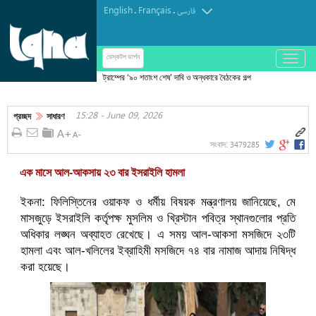
English
Français
.
.
فارسی
باز
ডেস্কটপ ভার্শন
و
ট্রাম্পের ‘৯০ শতাংশ শেষ’ দাবি ও অন্ধকারে বৈঠকের গল্প
بسته
—সবই মনস্তাত্ত্বিক যুদ্ধের অংশ
کردن
15:28 - June 09, 2026
منو
প্রচ্ছদ
সাধারণ
3479285
সংবাদ:
এক মাসে আল-আকসায় ২৩ বার ইসরাইলি হামলা
ইকনা: ফিলিস্তিনের ওয়াকফ ও ধর্মীয় বিষয়ক মন্ত্রণালয় জানিয়েছে, মে
মাসজুড়ে ইসরাইলি কর্তৃপক্ষ মুসলিম ও খ্রিস্টান পবিত্র স্থানগুলোর প্রতি
অধিকার লঙ্ঘন অব্যাহত রেখেছে। এ সময় আল-আকসা মসজিদে ২৩টি
হামলা এবং আল-খলিলের ইব্রাহিমী মসজিদে ৭৪ বার নামাজ আদায় নিষিদ্ধ
করা হয়েছে।