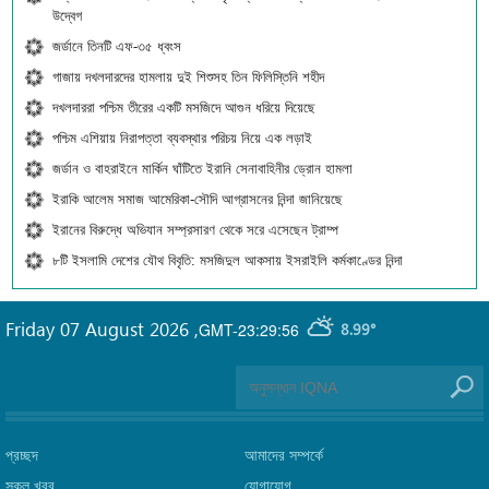
উদ্বেগ
জর্ডানে তিনটি এফ-৩৫ ধ্বংস
গাজায় দখলদারদের হামলায় দুই শিশুসহ তিন ফিলিস্তিনি শহীদ
দখলদাররা পশ্চিম তীরের একটি মসজিদে আগুন ধরিয়ে দিয়েছে
পশ্চিম এশিয়ায় নিরাপত্তা ব্যবস্থার পরিচয় নিয়ে এক লড়াই
জর্ডান ও বাহরাইনে মার্কিন ঘাঁটিতে ইরানি সেনাবাহিনীর ড্রোন হামলা
ইরাকি আলেম সমাজ আমেরিকা-সৌদি আগ্রাসনের নিন্দা জানিয়েছে
ইরানের বিরুদ্ধে অভিযান সম্প্রসারণ থেকে সরে এসেছেন ট্রাম্প
৮টি ইসলামি দেশের যৌথ বিবৃতি: মসজিদুল আকসায় ইসরাইলি কর্মকাণ্ডের নিন্দা
Friday 07 August 2026
,
GMT-23:29:56
8.99°
প্রচ্ছদ
আমাদের সম্পর্কে
সকল খবর
যোগাযোগ