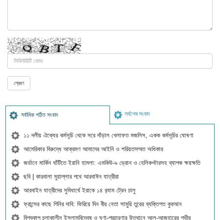
সর্বশেষ সংবাদ
সর্বাধিক পঠিত সংবাদ
১১ দলীয় ঐক্যের কর্মসূচি থেকে সরে দাঁড়াল খেলাফত মজলিস, একক কর্মসূচির ঘোষণা
আমেরিকার বিরুদ্ধে আক্রমণ আমাদের আইনি ও শরিয়তসম্মত অধিকার
জর্ডানে মার্কিন ঘাঁটিতে ইরানি হামলা: এমকিউ-৯ ড্রোন ও হেলিকপ্টারসহ ব্যাপক ক্ষয়ক্ষতি
ছবি | কারবালা মুয়াল্লার পথে আরবাঈন যাত্রীরা
আরবাইন যাত্রীদের সুবিধার্থে ইরাকে ১৪ র‍্যাম ট্রেন চালু
ফ্রান্সের কাছে গিনির দাবি: ফিরিয়ে দিন বীর নেতা সামুরি তুরের ব্যক্তিগত কুরআন
বিশ্বকাপ চলাকালীন ইসলামবিদ্বেষ ও ঘৃণা-প্রচারণার উত্থানে আল-আজহারের গভীর