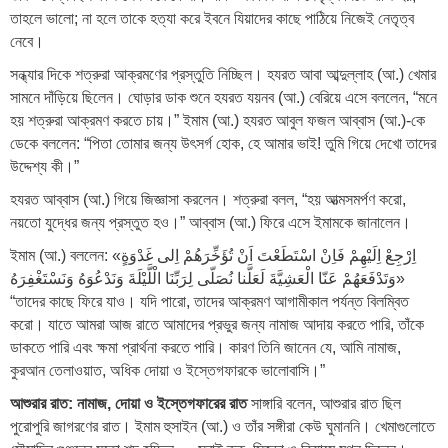
তাহলে ভালো; না হলে তাকে হত্যা করে ইবনে যিয়াদের কাছে পাঠিয়ে নিজেই নেতৃত্ব
নেবে।
সন্ধ্যার দিকে শত্রুরা আক্রমণের প্রস্তুতি নিচ্ছিল। হযরত আবা আব্দুল্লাহ (আ.) খেমার
সামনে দাঁড়িয়ে ছিলেন। ঘোড়ার ডাক শুনে হযরত যয়নব (আ.) বেরিয়ে এসে বললেন, “মনে
হয় শত্রুরা আক্রমণ করতে চায়।” ইমাম (আ.) হযরত আবুল ফজল আব্বাস (আ.)-কে
ডেকে বললেন: “পিতা তোমার জন্য উৎসর্গ হোক, হে আমার ভাই! তুমি গিয়ে দেখো তাদের
উদ্দেশ্য কী।”
হযরত আব্বাস (আ.) গিয়ে জিজ্ঞাসা করলেন। শত্রুরা বলল, “হয় আত্মসমর্পণ করো,
নয়তো যুদ্ধের জন্য প্রস্তুত হও।” আব্বাস (আ.) ফিরে এসে ইমামকে জানালেন।
ইমাম (আ.) বললেন: «اِرْجِعْ اِلَيْهِمْ فَاِنْ اسْتَطَعْتَ اَنْ تُؤَخِّرَهُمْ اِلى غَدْوَةٍ
وَتَدْفَعَهُمْ عَنّا الْعَشِيَّةَ لَعَلَّنا نُصَلّى لِرَبِّنَا الْلَّيْلَةَ وَنَدْعُوَهُ وَنَسْتَغْفِرَهُ»
“তাদের কাছে ফিরে যাও। যদি পারো, তাদের আক্রমণ আগামীকাল পর্যন্ত বিলম্বিত
করো। যাতে আমরা আজ রাতে আমাদের প্রভুর জন্য নামাজ আদায় করতে পারি, তাঁকে
ডাকতে পারি এবং ক্ষমা প্রার্থনা করতে পারি। কারণ তিনি জানেন যে, আমি নামাজ,
কুরআন তেলাওয়াত, অধিক দোয়া ও ইস্তেগফারকে ভালোবাসি।”
আশুরার রাত: নামাজ, দোয়া ও ইস্তেগফারের রাত
সাঙ্গারি বলেন, আশুরার রাত ছিল
পুরোপুরি জাগরণের রাত। ইমাম হুসাইন (আ.) ও তাঁর সঙ্গীরা কেউ ঘুমাননি। খেমাগুলোতে