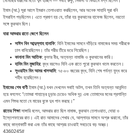
মৌমাছির গুঞ্জনের মতো শব্দ হচ্ছিল — সবাই রুকু, সিজদা ও কিয়ামে মগ্ন ছিলেন।
ইমাম (আ.) সূরা আলে ইমরান তেলাওয়াত করছিলেন, আর অনেক সাহাবি সূরা বনি
ইসরাইল পড়ছিলেন। এতে প্রমাণ হয় যে, তাঁরা হয় কুরআনের হাফেজ ছিলেন, নয়তো
সঙ্গে কুরআন ছিল।
যারা আশুরার রাতে জেগে ছিলেন
সাঈদ বিন আব্দুল্লাহ হানাফি
: যিনি ইমামের সামনে দাঁড়িয়ে নামাজের সময় শরীরকে
ঢাল বানিয়েছিলেন। তাঁর শরীর তীরে ভরে গিয়েছিল।
কানানা বিন আতিক
: কুফার বীর, অত্যন্ত নামাজি ও কুরআনের কারি।
হাবিব বিন মুজাহির
: বৃদ্ধ বয়সেও যিনি এক রাতে পুরো কুরআন খতম করতেন।
সুওয়াইদ বিন আমর খাসআমি
: ৭৫-৮০ বছরের বৃদ্ধ, যিনি শেষ পর্যন্ত যুদ্ধ করে
শহীদ হয়েছিলেন।
ইমামের শেষ বাণী
ইমাম (আ.) যখন দেখলেন সবাই অটল, তখন তিনি অত্যন্ত আনন্দিত
হয়ে বললেন: “তোমরা পাহাড়ের চূড়ার চেয়েও অধিক দৃঢ় এবং তোমাদের মনের প্রশান্তি
এমন শিশুর মতো যে মায়ের বুকে দুধ পান করছে।”
রাতের শিক্ষা
সাঙ্গারি বলেন, আশুরার রাত ছিল নামাজ, কুরআন তেলাওয়াত, দোয়া ও
ইস্তেগফারের রাত। এই রাত আমাদের শেখায় যে, আল্লাহর সামনে অশ্রু ঝরানো, তাঁর
কাছে কান্নাকাটি করা এবং তাঁর কাছে আশ্রয় চাওয়াই সবচেয়ে বড় অস্ত্র।
4360245#