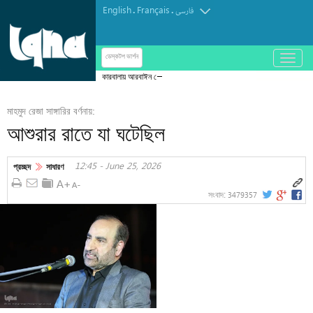
English
Français
.
.
فارسی
باز
ডেস্কটপ ভার্শন
و
কারবালায় আরবাঈন হোসাইনি আজাদারি
بسته
کردن
মাহমুদ রেজা সাঙ্গারির বর্ণনায়:
منو
আশুরার রাতে যা ঘটেছিল
12:45 - June 25, 2026
প্রচ্ছদ
সাধারণ
3479357
সংবাদ: