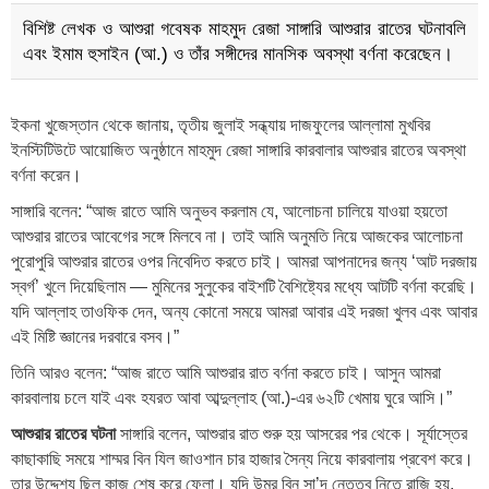
বিশিষ্ট লেখক ও আশুরা গবেষক মাহমুদ রেজা সাঙ্গারি আশুরার রাতের ঘটনাবলি
এবং ইমাম হুসাইন (আ.) ও তাঁর সঙ্গীদের মানসিক অবস্থা বর্ণনা করেছেন।
ইকনা খুজেস্তান থেকে জানায়, তৃতীয় জুলাই সন্ধ্যায় দাজফুলের আল্লামা মুখবির
ইনস্টিটিউটে আয়োজিত অনুষ্ঠানে মাহমুদ রেজা সাঙ্গারি কারবালার আশুরার রাতের অবস্থা
বর্ণনা করেন।
সাঙ্গারি বলেন: “আজ রাতে আমি অনুভব করলাম যে, আলোচনা চালিয়ে যাওয়া হয়তো
আশুরার রাতের আবেগের সঙ্গে মিলবে না। তাই আমি অনুমতি নিয়ে আজকের আলোচনা
পুরোপুরি আশুরার রাতের ওপর নিবেদিত করতে চাই। আমরা আপনাদের জন্য ‘আট দরজায়
স্বর্গ’ খুলে দিয়েছিলাম — মুমিনের সুলুকের বাইশটি বৈশিষ্ট্যের মধ্যে আটটি বর্ণনা করেছি।
যদি আল্লাহ তাওফিক দেন, অন্য কোনো সময়ে আমরা আবার এই দরজা খুলব এবং আবার
এই মিষ্টি জ্ঞানের দরবারে বসব।”
তিনি আরও বলেন: “আজ রাতে আমি আশুরার রাত বর্ণনা করতে চাই। আসুন আমরা
কারবালায় চলে যাই এবং হযরত আবা আব্দুল্লাহ (আ.)-এর ৬২টি খেমায় ঘুরে আসি।”
আশুরার রাতের ঘটনা
সাঙ্গারি বলেন, আশুরার রাত শুরু হয় আসরের পর থেকে। সূর্যাস্তের
কাছাকাছি সময়ে শাম্মর বিন যিল জাওশান চার হাজার সৈন্য নিয়ে কারবালায় প্রবেশ করে।
তার উদ্দেশ্য ছিল কাজ শেষ করে ফেলা। যদি উমর বিন সা’দ নেতৃত্ব নিতে রাজি হয়,