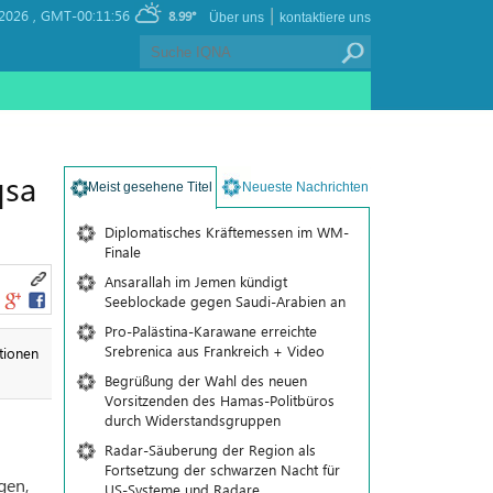
|
 2026 ,
GMT-00:11:56
8.99°
Über uns
kontaktiere uns
qsa
Meist gesehene Titel
Neueste Nachrichten
Diplomatisches Kräftemessen im WM-
Finale
Ansarallah im Jemen kündigt
Seeblockade gegen Saudi-Arabien an
Pro-Palästina-Karawane erreichte
Srebrenica aus Frankreich + Video
tionen
Begrüßung der Wahl des neuen
Vorsitzenden des Hamas-Politbüros
durch Widerstandsgruppen
Radar-Säuberung der Region als
Fortsetzung der schwarzen Nacht für
gen,
US-Systeme und Radare