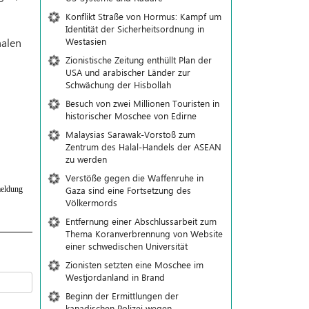
Konflikt Straße von Hormus: Kampf um
Identität der Sicherheitsordnung in
Westasien
nalen
Zionistische Zeitung enthüllt Plan der
USA und arabischer Länder zur
Schwächung der Hisbollah
Besuch von zwei Millionen Touristen in
historischer Moschee von Edirne
Malaysias Sarawak-Vorstoß zum
Zentrum des Halal-Handels der ASEAN
zu werden
Verstöße gegen die Waffenruhe in
Gaza sind eine Fortsetzung des
eldung
Völkermords
Entfernung einer Abschlussarbeit zum
Thema Koranverbrennung von Website
einer schwedischen Universität
Zionisten setzten eine Moschee im
Westjordanland in Brand
Beginn der Ermittlungen der
kanadischen Polizei wegen