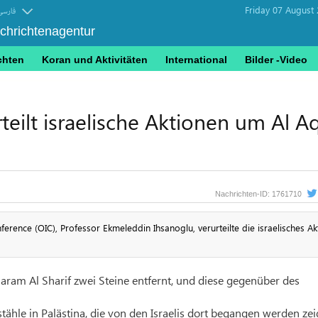
Friday 07 August
فارسی
achrichtenagentur
chten
Koran und Aktivitäten
International
Bilder -Video
teilt israelische Aktionen um Al A
1761710
Nachrichten-ID:
erence (OIC), Professor Ekmeleddin Ihsanoglu, verurteilte die israelisches Ak
ram Al Sharif zwei Steine entfernt, und diese gegenüber des
tähle in Palästina, die von den Israelis dort begangen werden zei