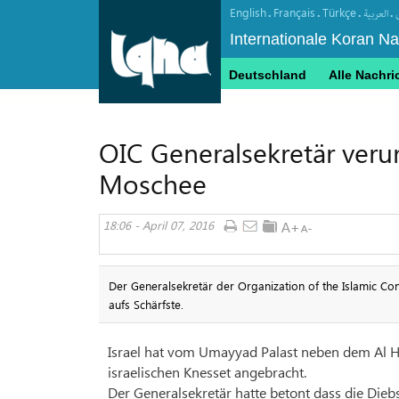
English
Français
Türkçe
.
.
.
.
العربیة
Internationale Koran N
Deutschland
Alle Nachri
OIC Generalsekretär verur
Moschee
18:06 - April 07, 2016
Der Generalsekretär der Organization of the Islamic Conf
aufs Schärfste.
Israel hat vom Umayyad Palast neben dem Al Ha
israelischen Knesset angebracht.
Der Generalsekretär hatte betont dass die Diebs