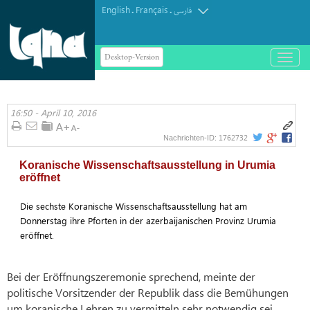
English
Français
.
.
فارسی
Desktop-Version
باز
و
بسته
کردن
16:50 - April 10, 2016
منو
1762732
Nachrichten-ID:
Koranische Wissenschaftsausstellung in Urumia
eröffnet
Die sechste Koranische Wissenschaftsausstellung hat am
Donnerstag ihre Pforten in der azerbaijanischen Provinz Urumia
eröffnet.
Bei der Eröffnungszeremonie sprechend, meinte der
politische Vorsitzender der Republik dass die Bemühungen
um koranische Lehren zu vermitteln sehr notwendig sei.