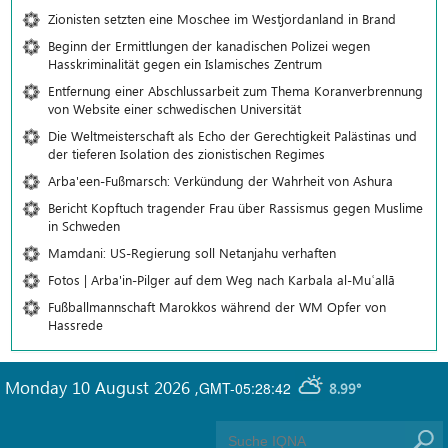
Zionisten setzten eine Moschee im Westjordanland in Brand
Beginn der Ermittlungen der kanadischen Polizei wegen
Hasskriminalität gegen ein Islamisches Zentrum
Entfernung einer Abschlussarbeit zum Thema Koranverbrennung
von Website einer schwedischen Universität
Die Weltmeisterschaft als Echo der Gerechtigkeit Palästinas und
der tieferen Isolation des zionistischen Regimes
Arba'een-Fußmarsch: Verkündung der Wahrheit von Ashura
Bericht Kopftuch tragender Frau über Rassismus gegen Muslime
in Schweden
Mamdani: US-Regierung soll Netanjahu verhaften
Fotos | Arba'in-Pilger auf dem Weg nach Karbala al-Muʿallā
Fußballmannschaft Marokkos während der WM Opfer von
Hassrede
Monday 10 August 2026
,
GMT-05:28:42
8.99°