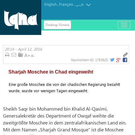
English
Français
.
.
فارسی
Desktop-Version
باز
و
بسته
کردن
20:14 - April 12, 2016
منو
1763925
Nachrichten-ID:
Sharjah Moschee in Chad eingeweiht
Eine große Moschee die von der chadischen Regierung bezahlt
wurde, wurde vor wenigen Tagen eingeweiht.
Sheikh Saqr bin Mohammed bin Khalid Al-Qasimi,
Genersalekretär des Department of Owqaf weihte die
zweitgrößte Moschee in dem zentralafrikanischen Land ein.
Mit dem Namen „Sharjah Grand Mosque“ ist die Moschee