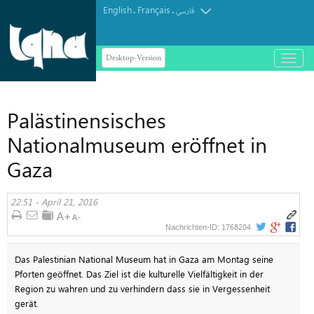
English
Français
.
.
فارسی
Desktop-Version
باز
و
بسته
کردن
Palästinensisches
منو
Nationalmuseum eröffnet in
Gaza
22:51 - April 21, 2016
1768204
Nachrichten-ID:
Das Palestinian National Museum hat in Gaza am Montag seine
Pforten geöffnet. Das Ziel ist die kulturelle Vielfältigkeit in der
Region zu wahren und zu verhindern dass sie in Vergessenheit
gerät.