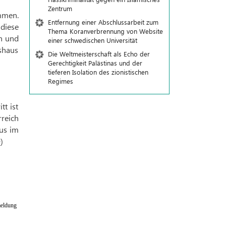
Zentrum
ommen.
Entfernung einer Abschlussarbeit zum
 diese
Thema Koranverbrennung von Website
n und
einer schwedischen Universität
eshaus
Die Weltmeisterschaft als Echo der
Gerechtigkeit Palästinas und der
tieferen Isolation des zionistischen
Regimes
tt ist
rreich
mus im
)
eldung