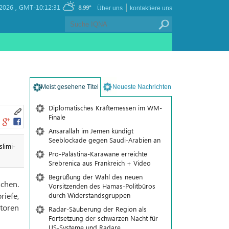
|
2026 ,
GMT-10:12:31
8.99°
Über uns
kontaktiere uns
Meist gesehene Titel
Neueste Nachrichten
Diplomatisches Kräftemessen im WM-
Finale
Ansarallah im Jemen kündigt
Seeblockade gegen Saudi-Arabien an
li­mi­
Pro-Palästina-Karawane erreichte
Srebrenica aus Frankreich + Video
Begrüßung der Wahl des neuen
achen.
Vorsitzenden des Hamas-Politbüros
iefe,
durch Widerstandsgruppen
toren
Radar-Säuberung der Region als
Fortsetzung der schwarzen Nacht für
US-Systeme und Radare