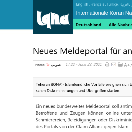
English
Français
Türkçe
.
.
.
.
العربیة
Internationale Koran N
Deutschland
Alle Nachri
Neues Meldeportal für an
17:22 - June 23, 2021
Home
عمومی
Teheran (IQNA)- Islamfeindliche Vorfälle ereignen sich täg
schen Diskri­mi­nie­rungen und Übergriffen starten.
Ein neues bundesweites Meldeportal soll antim
Betroffene und Zeugen können online unter 
Schmierereien, Beleidigungen oder Diskrimini
des Portals von der Claim Allianz gegen Islam-