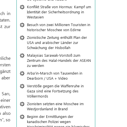
Konflikt Straße von Hormus: Kampf um
Identität der Sicherheitsordnung in
ch in
Westasien
taten.
Besuch von zwei Millionen Touristen in
t zur
historischer Moschee von Edirne
Zionistische Zeitung enthüllt Plan der
USA und arabischer Länder zur
Schwächung der Hisbollah
Malaysias Sarawak-Vorstoß zum
liche
Zentrum des Halal-Handels der ASEAN
ersten
zu werden
rgänzt
Arba'in-Marsch von Tausenden in
 aber
Dearborn / USA + Video
Verstöße gegen die Waffenruhe in
Gaza sind eine Fortsetzung des
Sarı,
Völkermords
einer
Zionisten setzten eine Moschee im
tiven
Westjordanland in Brand
 also
Beginn der Ermittlungen der
n“, so
kanadischen Polizei wegen
Hasskriminalität gegen ein Islamisches