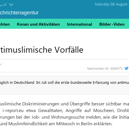
Saturday 08 August 
فارسی
achrichtenagentur
chten
Koran und Aktivitäten
International
Bilder -Video
timuslimische Vorfälle
3004375
Nachrichten-ID:
lich in Deutschland. Im Juli soll die erste bundes­weite Erfassung von antimus­
uslimische Diskriminierungen und Übergriffe besser sichtbar m
i-report.eu etwa Gewalttaten, Angriffe auf Moscheen, Drohbr
erungen bei der Job- und Wohnungssuche melden, wie die Initia
 und Muslimfeindlichkeit am Mittwoch in Berlin erklärten.