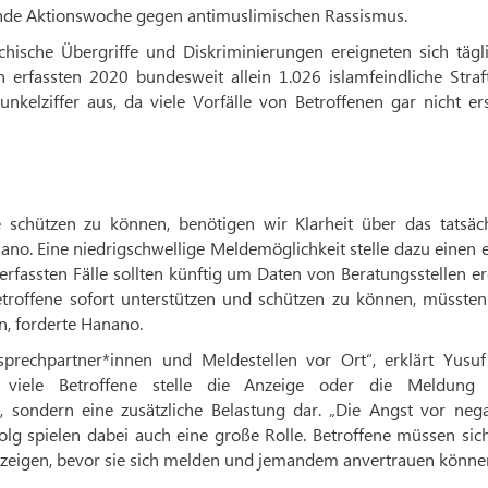
fende Aktionswoche gegen antimuslimischen Rassismus.
hische Übergriffe und Diskriminierungen ereigneten sich tägli
 erfassten 2020 bundesweit allein 1.026 islamfeindliche Straf
kelziffer aus, da viele Vorfälle von Betroffenen gar nicht ers
chützen zu können, benötigen wir Klarheit über das tatsäch
ano. Eine niedrigschwellige Meldemöglichkeit stelle dazu einen 
 erfassten Fälle sollten künftig um Daten von Beratungsstellen e
roffene sofort unterstützen und schützen zu können, müssten
n, forderte Hanano.
sprechpartner*innen und Meldestellen vor Ort“, erklärt Yusuf 
ür viele Betroffene stelle die Anzeige oder die Meldung 
, sondern eine zusätzliche Belastung dar. „Die Angst vor nega
lg spielen dabei auch eine große Rolle. Betroffene müssen sich
ve zeigen, bevor sie sich melden und jemandem anvertrauen könne