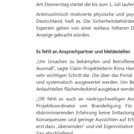
Am Donnerstag startet die bis zum 1. Juli lau
Antimuslimisch motivierte physische und psyc
Deutschland, hieß es. Die Sicherheitsbehörden
Experten gehen von einer weitaus höheren Dun
Anzeige gebracht würden.
Es fehlt an Ansprechpartner und Meldestellen
„Um Ursachen zu bekämpfen und Betroffene s
Ausmaß“, sagte Claim-Projektleiterin Rima Han
sehr wichtigen Schritt dar. Die über das Portal
und systematisch ausgewertet werden. Um Bet
Anlaufstellen flächendeckend ausgebaut werde
„Oft fehlt es auch an niedrigschwelligen An
Projektkoordinator von Brandeilig.org. F
diskriminierenden Erfahrung keine Entlastung
Konsequenzen und geringe Aussichten auf Erfo
erst dazu „überwinden“ und viel Eigeninitiati
Sarı abschließend.