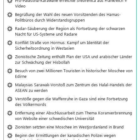
Pro-Palästina-Karawane erreichte Srebrenica aus Frankreich +
Video
Begrüßung der Wahl des neuen Vorsitzenden des Hamas-
Politbüros durch Widerstandsgruppen
Radar-Säuberung der Region als Fortsetzung der schwarzen
Nacht für US-Systeme und Radare
Konflikt Straße von Hormus: Kampf um Identität der
Sicherheitsordnung in Westasien
Zionistische Zeitung enthüllt Plan der USA und arabischer Länder
zur Schwächung der Hisbollah
Besuch von zwei Millionen Touristen in historischer Moschee von
Edirne
Malaysias Sarawak-Vorstoß zum Zentrum des Halal-Handels der
ASEAN zu werden
Verstöße gegen die Waffenruhe in Gaza sind eine Fortsetzung
des Völkermords
Entfernung einer Abschlussarbeit zum Thema Koranverbrennung
von Website einer schwedischen Universität
Zionisten setzten eine Moschee im Westjordanland in Brand
Beginn der Ermittlungen der kanadischen Polizei wegen