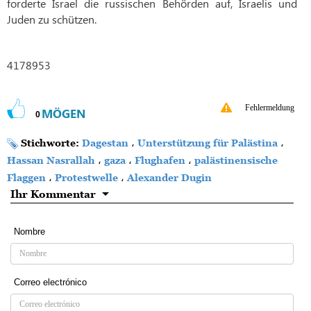
forderte Israel die russischen Behörden auf, Israelis und
Juden zu schützen.
4178953
Fehlermeldung
MÖGEN
0
Stichworte:
Dagestan
،
Unterstützung für Palästina
،
Hassan Nasrallah
،
gaza
،
Flughafen
،
palästinensische
Flaggen
،
Protestwelle
،
Alexander Dugin
Ihr Kommentar
Nombre
Correo electrónico