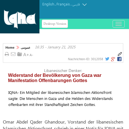
English
Français
.
.
فارسی
Desktop-Version
باز
و
بسته
کردن
16:35 - January 21, 2025
منو
Home
عمومی
3012058
Nachrichten-ID:
Libanesischer Denker:
Widerstand der Bevölkerung von Gaza war
Manifestation Offenbarungen Gottes
IQNA- Ein Mitglied der libanesischen Islamischen Aktionsfront
sagte: Die Menschen in Gaza und die Helden des Widerstands
offenbarten mit ihrer Standhaftigkeit Zeichen Gottes.
Omar Abdel Qader Ghandour, Vorstand der libanesischen
Islamischen Aktionsfront, schrieb in einer Notiz für IQNA mit