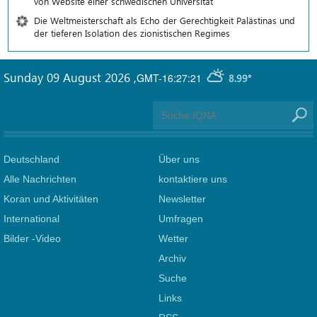
von Website einer schwedischen Universität
Die Weltmeisterschaft als Echo der Gerechtigkeit Palästinas und
der tieferen Isolation des zionistischen Regimes
Sunday 09 August 2026
,
GMT-16:27:21
8.99°
Deutschland
Über uns
Alle Nachrichten
kontaktiere uns
Koran und Aktivitäten
Newsletter
International
Umfragen
Bilder -Video
Wetter
Archiv
Suche
Links