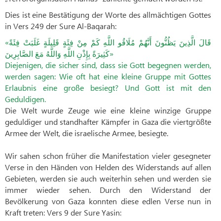
Dies ist eine Bestätigung der Worte des allmächtigen Gottes
in Vers 249 der Sure Al-Baqarah:
«
قَالَ الَّذِينَ يَظُنُّونَ أَنَّهُمْ مُلَاقُو اللَّهِ كَمْ مِنْ فِئَةٍ قَلِيلَةٍ غَلَبَتْ فِئَةً
كَثِيرَةً بِإِذْنِ اللَّهِ وَاللَّهُ مَعَ الصَّابِرِينَ
»
Diejenigen, die sicher sind, dass sie Gott begegnen werden,
werden sagen: Wie oft hat eine kleine Gruppe mit Gottes
Erlaubnis eine große besiegt? Und Gott ist mit den
Geduldigen.
Die Welt wurde Zeuge wie eine kleine winzige Gruppe
geduldiger und standhafter Kämpfer in Gaza die viertgrößte
Armee der Welt, die israelische Armee, besiegte.
Wir sahen schon früher die Manifestation vieler gesegneter
Verse in den Händen von Helden des Widerstands auf allen
Gebieten, werden sie auch weiterhin sehen und werden sie
immer wieder sehen. Durch den Widerstand der
Bevölkerung von Gaza konnten diese edlen Verse nun in
Kraft treten: Vers 9 der Sure Yasin: