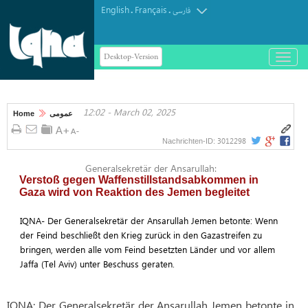
English
Français
.
.
فارسی
Desktop-Version
باز
و
بسته
کردن
12:02 - March 02, 2025
منو
Home
عمومی
3012298
Nachrichten-ID:
Generalsekretär der Ansarullah:
Verstoß gegen Waffenstillstandsabkommen in
Gaza wird von Reaktion des Jemen begleitet
IQNA- Der Generalsekretär der Ansarullah Jemen betonte: Wenn
der Feind beschließt den Krieg zurück in den Gazastreifen zu
bringen, werden alle vom Feind besetzten Länder und vor allem
Jaffa (Tel Aviv) unter Beschuss geraten.
IQNA: Der Generalsekretär der Ansarullah Jemen betonte in