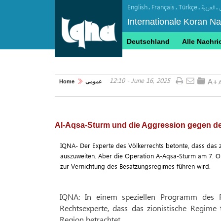
English
Français
Türkçe
.
.
.
.
العربیة
Internationale Koran N
Deutschland
Alle Nachri
12:10 - June 16, 2025
Home
عمومی
Al-Aqsa-Sturm und die Aggression gegen den
IQNA- Der Experte des Völkerrechts betonte, dass das 
auszuweiten. Aber die Operation A-Aqsa-Sturm am 7. Okto
zur Vernichtung des Besatzungsregimes führen wird.
IQNA: In einem speziellen Programm des Fe
Rechtsexperte, dass das zionistische Regime
Region betrachtet.