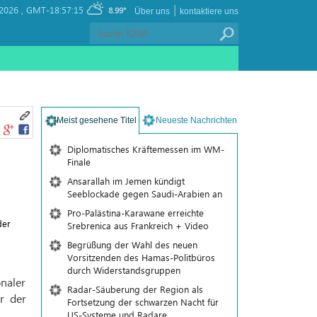
|
2026 ,
GMT-18:57:15
8.99°
Über uns
kontaktiere uns
Meist gesehene Titel
Neueste Nachrichten
Diplomatisches Kräftemessen im WM-
Finale
Ansarallah im Jemen kündigt
Seeblockade gegen Saudi-Arabien an
Pro-Palästina-Karawane erreichte
der
Srebrenica aus Frankreich + Video
Begrüßung der Wahl des neuen
Vorsitzenden des Hamas-Politbüros
durch Widerstandsgruppen
naler
Radar-Säuberung der Region als
r der
Fortsetzung der schwarzen Nacht für
US-Systeme und Radare