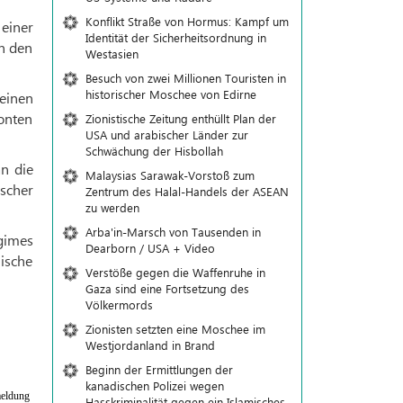
Konflikt Straße von Hormus: Kampf um
 einer
Identität der Sicherheitsordnung in
on den
Westasien
Besuch von zwei Millionen Touristen in
historischer Moschee von Edirne
 einen
ronten
Zionistische Zeitung enthüllt Plan der
USA und arabischer Länder zur
Schwächung der Hisbollah
an die
Malaysias Sarawak-Vorstoß zum
ischer
Zentrum des Halal-Handels der ASEAN
zu werden
Arba'in-Marsch von Tausenden in
egimes
Dearborn / USA + Video
nische
Verstöße gegen die Waffenruhe in
Gaza sind eine Fortsetzung des
Völkermords
Zionisten setzten eine Moschee im
Westjordanland in Brand
Beginn der Ermittlungen der
kanadischen Polizei wegen
eldung
Hasskriminalität gegen ein Islamisches