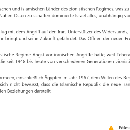
ischen und islamischen Länder des zionistischen Regimes, was zu
Nahen Osten zu schaffen dominierte Israel alles, unabhängig v
hlug mit dem Angriff auf den Iran, Unterstützer des Widerstands,
ahr bringt und seine Zukunft gefährdet. Das Öffnen der neuen F
istische Regime Angst vor iranischen Angriffe hatte, weil Teher
 die seit 1948 bis heute von verschiedenen Generationen zionist
n Armeen, einschließlich Ägypten im Jahr 1967, dem Willen des R
sich nicht bewusst, dass die Islamische Republik die neue ira
len Beziehungen darstellt.
Fehlerm