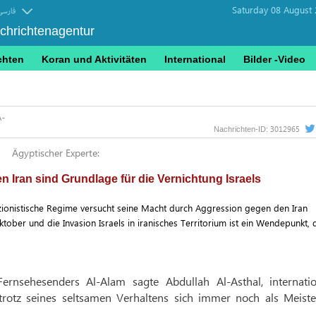
Saturday 08 August 
فارسی
achrichtenagentur
chten
Koran und Aktivitäten
International
Bilder -Video
3012965
Nachrichten-ID:
Ägyptischer Experte:
 Iran sind Grundlage für die Vernichtung Israels
zionistische Regime versucht seine Macht durch Aggression gegen den Iran
ber und die Invasion Israels in iranisches Territorium ist ein Wendepunkt, 
rnsehesenders Al-Alam sagte Abdullah Al-Asthal, internatio
 trotz seines seltsamen Verhaltens sich immer noch als Meiste