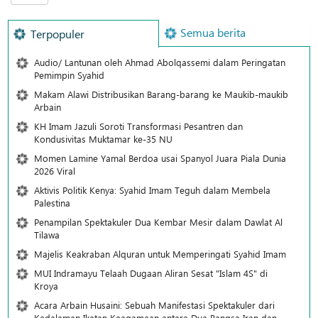
Semua berita
Terpopuler
Audio/ Lantunan oleh Ahmad Abolqassemi dalam Peringatan
Pemimpin Syahid
Makam Alawi Distribusikan Barang-barang ke Maukib-maukib
Arbain
KH Imam Jazuli Soroti Transformasi Pesantren dan
Kondusivitas Muktamar ke-35 NU
Momen Lamine Yamal Berdoa usai Spanyol Juara Piala Dunia
2026 Viral
Aktivis Politik Kenya: Syahid Imam Teguh dalam Membela
Palestina
Penampilan Spektakuler Dua Kembar Mesir dalam Dawlat Al
Tilawa
Majelis Keakraban Alquran untuk Memperingati Syahid Imam
MUI Indramayu Telaah Dugaan Aliran Sesat "Islam 4S" di
Kroya
Acara Arbain Husaini: Sebuah Manifestasi Spektakuler dari
Kedalaman Ikatan Keagamaan antara Dua Bangsa Iran dan