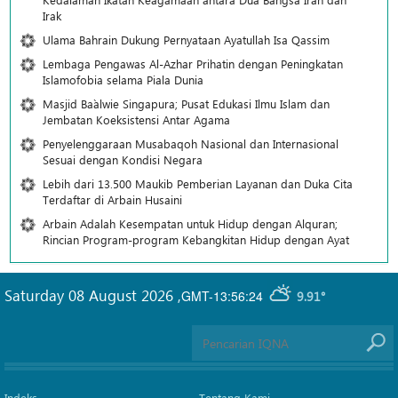
Irak
Ulama Bahrain Dukung Pernyataan Ayatullah Isa Qassim
Lembaga Pengawas Al-Azhar Prihatin dengan Peningkatan
Islamofobia selama Piala Dunia
Masjid Ba`alwie Singapura; Pusat Edukasi Ilmu Islam dan
Jembatan Koeksistensi Antar Agama
Penyelenggaraan Musabaqoh Nasional dan Internasional
Sesuai dengan Kondisi Negara
Lebih dari 13.500 Maukib Pemberian Layanan dan Duka Cita
Terdaftar di Arbain Husaini
Arbain Adalah Kesempatan untuk Hidup dengan Alquran;
Rincian Program-program Kebangkitan Hidup dengan Ayat
Saturday 08 August 2026
,
GMT-13:56:24
9.91°
Indeks
Tentang Kami