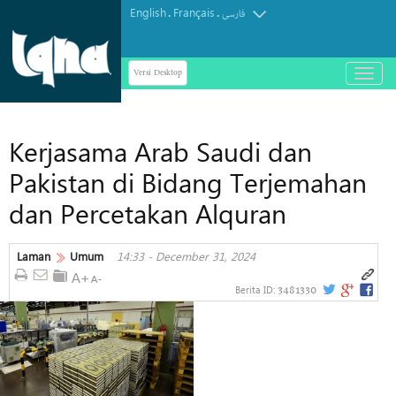
English
Français
.
.
فارسی
Versi Desktop
باز
و
بسته
کردن
Kerjasama Arab Saudi dan
منو
Pakistan di Bidang Terjemahan
dan Percetakan Alquran
Laman
Umum
14:33 - December 31, 2024
3481330
Berita ID: