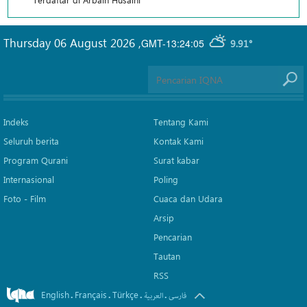
Thursday 06 August 2026
,
GMT-13:24:05
9.91°
Indeks
Tentang Kami
Seluruh berita
Kontak Kami
Program Qurani
Surat kabar
Internasional
Poling
Foto - Film
Cuaca dan Udara
Arsip
Pencarian
Tautan
RSS
English
Français
Türkçe
.
.
.
.
فارسی
العربیة