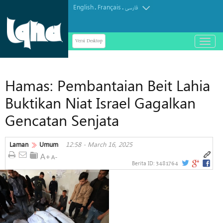
English
Français
.
.
فارسی
Versi Desktop
باز
و
بسته
کردن
Hamas: Pembantaian Beit Lahia
منو
Buktikan Niat Israel Gagalkan
Gencatan Senjata
Laman
Umum
12:58 - March 16, 2025
3481764
Berita ID: