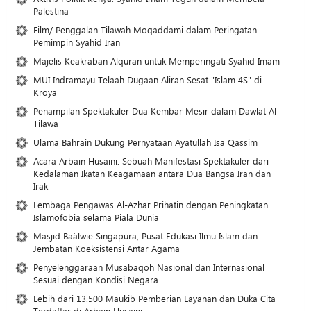
Palestina
Film/ Penggalan Tilawah Moqaddami dalam Peringatan
Pemimpin Syahid Iran
Majelis Keakraban Alquran untuk Memperingati Syahid Imam
MUI Indramayu Telaah Dugaan Aliran Sesat "Islam 4S" di
Kroya
Penampilan Spektakuler Dua Kembar Mesir dalam Dawlat Al
Tilawa
Ulama Bahrain Dukung Pernyataan Ayatullah Isa Qassim
Acara Arbain Husaini: Sebuah Manifestasi Spektakuler dari
Kedalaman Ikatan Keagamaan antara Dua Bangsa Iran dan
Irak
Lembaga Pengawas Al-Azhar Prihatin dengan Peningkatan
Islamofobia selama Piala Dunia
Masjid Ba`alwie Singapura; Pusat Edukasi Ilmu Islam dan
Jembatan Koeksistensi Antar Agama
Penyelenggaraan Musabaqoh Nasional dan Internasional
Sesuai dengan Kondisi Negara
Lebih dari 13.500 Maukib Pemberian Layanan dan Duka Cita
Terdaftar di Arbain Husaini