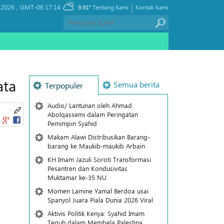
|
 2026 ,
GMT-06:17:14
9.91°
Tentang Kami
Kontak Kami
ata
Semua berita
Terpopuler
Audio/ Lantunan oleh Ahmad
Abolqassemi dalam Peringatan
Pemimpin Syahid
Makam Alawi Distribusikan Barang-
barang ke Maukib-maukib Arbain
KH Imam Jazuli Soroti Transformasi
Pesantren dan Kondusivitas
Muktamar ke-35 NU
Momen Lamine Yamal Berdoa usai
Spanyol Juara Piala Dunia 2026 Viral
Aktivis Politik Kenya: Syahid Imam
Teguh dalam Membela Palestina