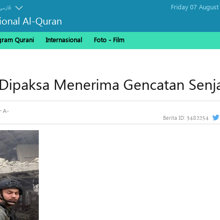
Friday 07 August
فارسی
sional Al-Quran
gram Qurani
Internasional
Foto - Film
Dipaksa Menerima Gencatan Senj
3482254
Berita ID: