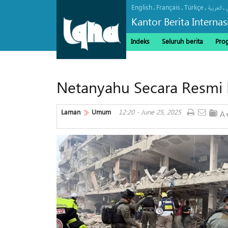
English
Français
Türkçe
.
.
.
.
العربیة
Kantor Berita Interna
Indeks
Seluruh berita
Pro
Netanyahu Secara Resmi 
Laman
Umum
12:20 - June 25, 2025