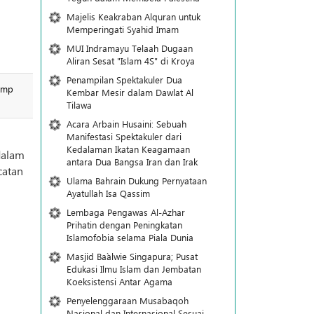
Majelis Keakraban Alquran untuk
Memperingati Syahid Imam
MUI Indramayu Telaah Dugaan
Aliran Sesat "Islam 4S" di Kroya
Penampilan Spektakuler Dua
ump
Kembar Mesir dalam Dawlat Al
Tilawa
Acara Arbain Husaini: Sebuah
Manifestasi Spektakuler dari
Kedalaman Ikatan Keagamaan
dalam
antara Dua Bangsa Iran dan Irak
catan
Ulama Bahrain Dukung Pernyataan
Ayatullah Isa Qassim
Lembaga Pengawas Al-Azhar
Prihatin dengan Peningkatan
Islamofobia selama Piala Dunia
Masjid Ba`alwie Singapura; Pusat
Edukasi Ilmu Islam dan Jembatan
Koeksistensi Antar Agama
Penyelenggaraan Musabaqoh
Nasional dan Internasional Sesuai