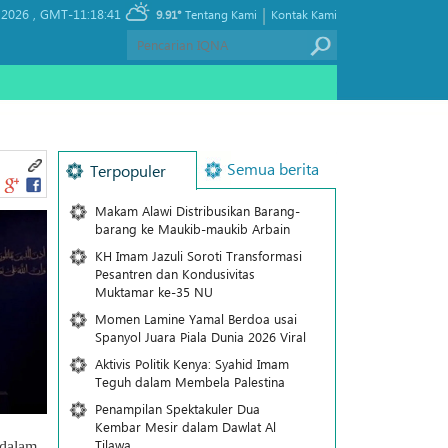
|
 2026 ,
GMT-11:18:41
9.91°
Tentang Kami
Kontak Kami
Semua berita
Terpopuler
Makam Alawi Distribusikan Barang-
barang ke Maukib-maukib Arbain
KH Imam Jazuli Soroti Transformasi
Pesantren dan Kondusivitas
Muktamar ke-35 NU
Momen Lamine Yamal Berdoa usai
Spanyol Juara Piala Dunia 2026 Viral
Aktivis Politik Kenya: Syahid Imam
Teguh dalam Membela Palestina
Penampilan Spektakuler Dua
Kembar Mesir dalam Dawlat Al
Tilawa
 dalam