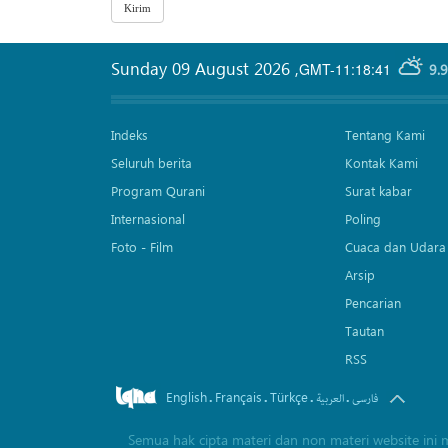
Sunday 09 August 2026
,
GMT-11:18:41
9.
Indeks
Tentang Kami
Seluruh berita
Kontak Kami
Program Qurani
Surat kabar
Internasional
Poling
Foto - Film
Cuaca dan Udara
Arsip
Pencarian
Tautan
RSS
English
Français
Türkçe
.
.
.
.
فارسی
العربیة
Semua hak cipta materi dan non materi website ini 