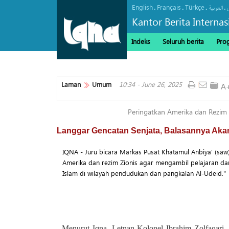
English
Français
Türkçe
.
.
.
.
العربیة
Kantor Berita Interna
Indeks
Seluruh berita
Pro
Laman
Umum
10:34 - June 26, 2025
Peringatkan Amerika dan Rezim 
Langgar Gencatan Senjata, Balasannya Aka
IQNA - Juru bicara Markas Pusat Khatamul Anbiya’ (saw
Amerika dan rezim Zionis agar mengambil pelajaran dar
Islam di wilayah pendudukan dan pangkalan Al-Udeid."
Menurut Iqna, Letnan Kolonel Ibrahim Zolfaqari,