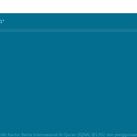
91°
milik Kantor Berita Internasional Al-Quran (IQNA) @1392 dan penggunaan