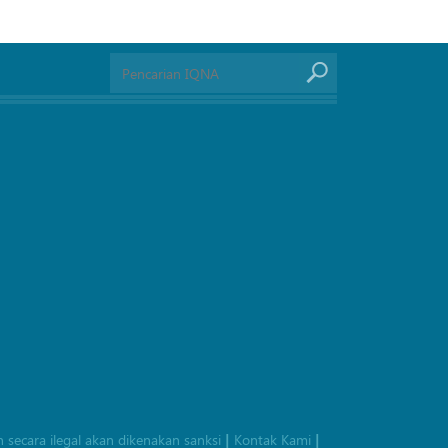
 secara ilegal akan dikenakan sanksi
Kontak Kami
|
|