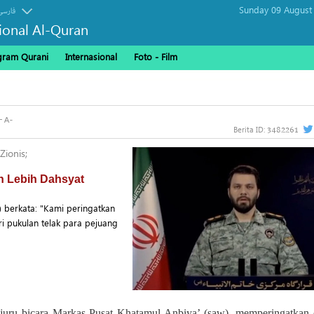
Sunday 09 August
فارسی
sional Al-Quran
gram Qurani
Internasional
Foto - Film
3482261
Berita ID:
Zionis;
n Lebih Dahsyat
) berkata: "Kami peringatkan
i pukulan telak para pejuang
 juru bicara Markas Pusat Khatamul Anbiya’ (saw), memperingatkan