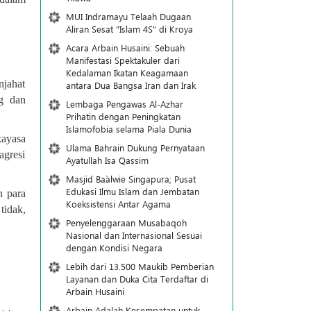
MUI Indramayu Telaah Dugaan
Aliran Sesat "Islam 4S" di Kroya
Acara Arbain Husaini: Sebuah
Manifestasi Spektakuler dari
Kedalaman Ikatan Keagamaan
njahat
antara Dua Bangsa Iran dan Irak
g dan
Lembaga Pengawas Al-Azhar
Prihatin dengan Peningkatan
Islamofobia selama Piala Dunia
kayasa
Ulama Bahrain Dukung Pernyataan
agresi
Ayatullah Isa Qassim
Masjid Ba`alwie Singapura; Pusat
Edukasi Ilmu Islam dan Jembatan
h para
Koeksistensi Antar Agama
tidak,
Penyelenggaraan Musabaqoh
Nasional dan Internasional Sesuai
dengan Kondisi Negara
Lebih dari 13.500 Maukib Pemberian
Layanan dan Duka Cita Terdaftar di
Arbain Husaini
Arbain Adalah Kesempatan untuk