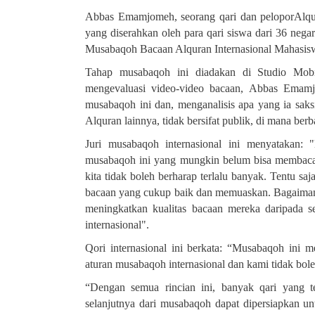
Abbas Emamjomeh, seorang qari dan peloporAlqura
yang diserahkan oleh para qari siswa dari 36 negar
Musabaqoh Bacaan Alquran Internasional Mahasisw
Tahap musabaqoh ini diadakan di Studio Mobi
mengevaluasi video-video bacaan, Abbas Emam
musabaqoh ini dan, menganalisis apa yang ia saks
Alquran lainnya, tidak bersifat publik, di mana berb
Juri musabaqoh internasional ini menyatakan:
musabaqoh ini yang mungkin belum bisa membaca Al
kita tidak boleh berharap terlalu banyak. Tentu sa
bacaan yang cukup baik dan memuaskan. Bagaimana
meningkatkan kualitas bacaan mereka daripada 
internasional
."
Qori internasional ini berkata: “Musabaqoh ini m
aturan musabaqoh internasional dan kami tidak bo
“Dengan semua rincian ini, banyak qari yang t
selanjutnya dari musabaqoh dapat dipersiapkan u