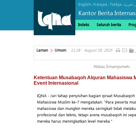
English
Français
Türkçe
.
.
.
.
العربیة
Kantor Berita Interna
Indeks
Seluruh berita
Pro
Laman
Umum
11:28 - August 20, 2025
Abbas Emamjomeh:
Ketentuan Musabaqoh Alquran Mahasiswa M
Event Internasional
IQNA - Juri tahap penyisihan bagian qiraat Musabaqoh 
Mahasiswa Muslim ke-7 mengatakan: "Para peserta mus
mahasiswa dan mungkin mereka seringkali tidak melakuk
profesional dan teknis, tetapi arena musabaqoh ini sep
mereka harus meningkatkan level mereka."