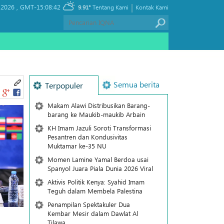
|
 2026 ,
GMT-15:08:42
9.91°
Tentang Kami
Kontak Kami
Semua berita
Terpopuler
Makam Alawi Distribusikan Barang-
barang ke Maukib-maukib Arbain
KH Imam Jazuli Soroti Transformasi
Pesantren dan Kondusivitas
Muktamar ke-35 NU
Momen Lamine Yamal Berdoa usai
Spanyol Juara Piala Dunia 2026 Viral
Aktivis Politik Kenya: Syahid Imam
Teguh dalam Membela Palestina
Penampilan Spektakuler Dua
Kembar Mesir dalam Dawlat Al
Tilawa