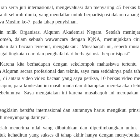
n serta juri internasional, mengevaluasi dan menyaring 45 berkas 
a di seluruh dunia, yang mendaftar untuk berpartisipasi dalam cabang 
a Muslim ke-7, pada tahap penyisihan
.
n milik Organisasi Alquran Akademisi Negara. Setelah meninja
jomeh, dalam sebuah wawancara dengan IQNA, menunjukkan ciri
ikan dari bacaan tersebut, mengatakan: "Musabaqoh ini, seperti mus
agai tingkatan qari dan penghafal dari berbagai usia berpartisipasi
."
 "Karena kita berhadapan dengan sekelompok mahasiswa tertentu 
quran secara profesional dan teknis, saya rasa setidaknya pada tah
ja, di antara video-video bacaan yang saya periksa, 10 berkas video me
pun, para kontestan ini masih muda dan diharapkan mereka akan lebi
sebelumnya. Saya mengatakan ini karena musabaqoh ini merupakan
engklaim bersifat internasional dan aturannya harus mengikuti prins
leh menyimpang darinya”.
elah menerima nilai yang dibutuhkan dan dipertimbangkan untuk
ntuk kehadiran yang sukses di tahap akhir hanya dengan menyebutka