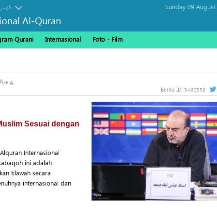
Sunday 09 August
فارسی
sional Al-Quran
gram Qurani
Internasional
Foto - Film
3482558
Berita ID:
uslim Sesuai dengan
Alquran Internasional
abaqoh ini adalah
an tilawah secara
enuhnya internasional dan