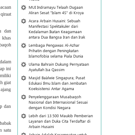
MUI Indramayu Telaah Dugaan
bacaan
Aliran Sesat "Islam 4S" di Kroya
qiraat
Acara Arbain Husaini: Sebuah
Manifestasi Spektakuler dari
u dan
Kedalaman Ikatan Keagamaan
antara Dua Bangsa Iran dan Irak
 khas
abaqoh
Lembaga Pengawas Al-Azhar
Prihatin dengan Peningkatan
Islamofobia selama Piala Dunia
dalam
Ulama Bahrain Dukung Pernyataan
ap ini
Ayatullah Isa Qassim
miliki
Masjid Ba`alwie Singapura; Pusat
h giat
Edukasi Ilmu Islam dan Jembatan
Koeksistensi Antar Agama
 ajang
Penyelenggaraan Musabaqoh
Nasional dan Internasional Sesuai
ip dan
dengan Kondisi Negara
Lebih dari 13.500 Maukib Pemberian
Layanan dan Duka Cita Terdaftar di
 babak
Arbain Husaini
n satu
Arbain Adalah Kesempatan untuk