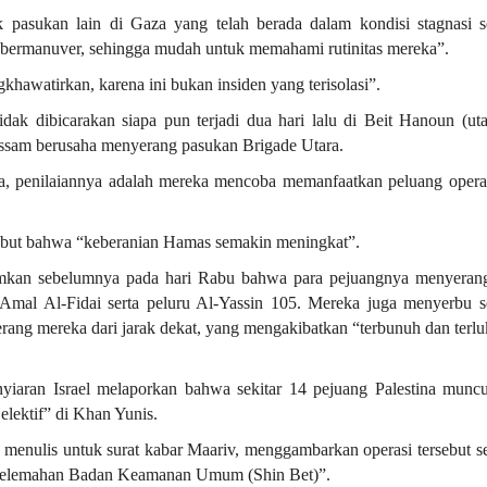
 pasukan lain di Gaza yang telah berada dalam kondisi stagnasi 
r bermanuver, sehingga mudah untuk memahami rutinitas mereka”.
hawatirkan, karena ini bukan insiden yang terisolasi”.
ak dibicarakan siapa pun terjadi dua hari lalu di Beit Hanoun (uta
ssam berusaha menyerang pasukan Brigade Utara.
a, penilaiannya adalah mereka mencoba memanfaatkan peluang opera
sebut bahwa “keberanian Hamas semakin meningkat”.
umkan sebelumnya pada hari Rabu bahwa para pejuangnya menyeran
Amal Al-Fidai serta peluru Al-Yassin 105. Mereka juga menyerbu 
rang mereka dari jarak dekat, yang mengakibatkan “terbunuh dan terl
nyiaran Israel melaporkan bahwa sekitar 14 pejuang Palestina muncu
lektif” di Khan Yunis.
g menulis untuk surat kabar Maariv, menggambarkan operasi tersebut s
“Kelemahan Badan Keamanan Umum (Shin Bet)”.