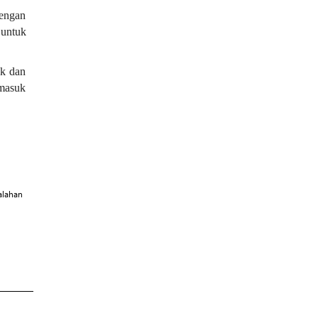
dengan
untuk
ak dan
rmasuk
alahan