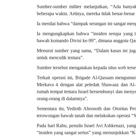
Sumber-sumber militer melanjutkan, “Ada banyak
beberapa waktu. Artinya, mereka tidak benar-bena
Ia menilai bahwa “dampak serangan ini sangat mengk
Ia mengungkapkan bahwa “insiden serupa yang tid
bawah komando Divisi ke-99”, dimana anggota Qa
Menurut sumber yang sama, “Dalam kasus ini jug
untuk menculik tentara”.
Sumber tersebut mengatakan kepada situs web ter
Terkait operasi ini, Brigade Al-Qassam mengum
Merkava 4 dengan alat peledak Shawaaz dan Al-
rumah tempat tentara Israel bersembunyi dan menye
orang-orang di dalamnya”.
Sementara itu, Yedioth Ahronoth dan Otoritas Pe
terowongan bawah tanah dan melakukan operasi “Se
Pada hari Rabu, penulis Israel Avi Ashkenazi, yan
“insiden yang sangat serius” yang menunjukkan 