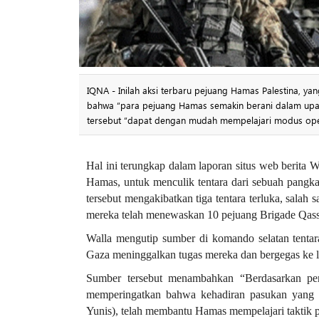
IQNA - Inilah aksi terbaru pejuang Hamas Palestina, y
bahwa “para pejuang Hamas semakin berani dalam upaya
tersebut “dapat dengan mudah mempelajari modus oper
Hal ini terungkap dalam laporan situs web berita
Hamas, untuk menculik tentara dari sebuah pangkal
tersebut mengakibatkan tiga tentara terluka, salah
mereka telah menewaskan 10 pejuang Brigade Qas
Walla mengutip sumber di komando selatan tentara
Gaza meninggalkan tugas mereka dan bergegas ke lo
Sumber tersebut menambahkan “Berdasarkan peri
memperingatkan bahwa kehadiran pasukan yang be
Yunis), telah membantu Hamas mempelajari taktik 