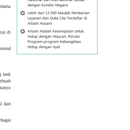
dengan Kondisi Negara
selama
Lebih dari 13.500 Maukib Pemberian
Layanan dan Duka Cita Terdaftar di
Arbain Husaini
Arbain Adalah Kesempatan untuk
ra) di
Hidup dengan Alquran; Rincian
Program-program Kebangkitan
Hidup dengan Ayat
sional
g tank
sebuah
ukanya
l dari
ebagai