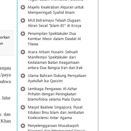
Majelis Keakraban Alquran untuk
Memperingati Syahid Imam
MUI Indramayu Telaah Dugaan
Aliran Sesat "Islam 4S" di Kroya
Penampilan Spektakuler Dua
porkan
Kembar Mesir dalam Dawlat Al
an
Tilawa
Acara Arbain Husaini: Sebuah
Manifestasi Spektakuler dari
Kedalaman Ikatan Keagamaan
antara Dua Bangsa Iran dan Irak
enjata
 Upaya
Ulama Bahrain Dukung Pernyataan
Ayatullah Isa Qassim
 bahwa
Lembaga Pengawas Al-Azhar
Prihatin dengan Peningkatan
 Jalur
Islamofobia selama Piala Dunia
Masjid Ba`alwie Singapura; Pusat
Edukasi Ilmu Islam dan Jembatan
ik dan
Koeksistensi Antar Agama
i Khan
Penyelenggaraan Musabaqoh
Nasional dan Internasional Sesuai