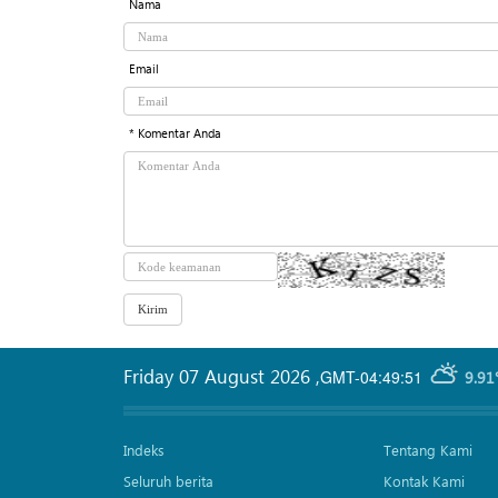
Nama
Email
* Komentar Anda
Friday 07 August 2026
,
GMT-04:49:51
9.91
Indeks
Tentang Kami
Seluruh berita
Kontak Kami