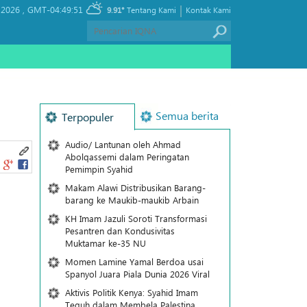
|
 2026 ,
GMT-04:49:51
9.91°
Tentang Kami
Kontak Kami
Semua berita
Terpopuler
Audio/ Lantunan oleh Ahmad
Abolqassemi dalam Peringatan
Pemimpin Syahid
Makam Alawi Distribusikan Barang-
barang ke Maukib-maukib Arbain
KH Imam Jazuli Soroti Transformasi
Pesantren dan Kondusivitas
Muktamar ke-35 NU
Momen Lamine Yamal Berdoa usai
Spanyol Juara Piala Dunia 2026 Viral
Aktivis Politik Kenya: Syahid Imam
Teguh dalam Membela Palestina