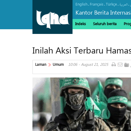
English
Français
Türkçe
.
.
.
.
العربیة
Kantor Berita Interna
Indeks
Seluruh berita
Pro
Inilah Aksi Terbaru Hamas
Laman
Umum
10:06 - August 21, 2025