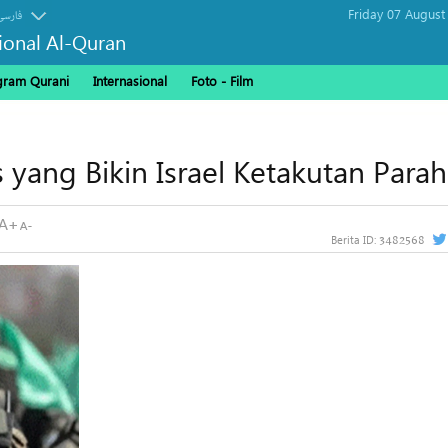
Friday 07 August
فارسی
sional Al-Quran
gram Qurani
Internasional
Foto - Film
 yang Bikin Israel Ketakutan Parah
3482568
Berita ID: