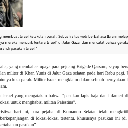
ang membuat Israel ketakutan parah. Sebuah situs web berbahasa Ibrani mela
 mereka menculik tentara Israel” di Jalur Gaza, dan mencatat bahwa gerak
andi pasukan Israel.”
 Walla, yang membahas upaya para pejuang Brigade Qassam, sayap bers
an militer di Khan Yunis di Jalur Gaza selatan pada hari Rabu pagi.
 satunya luka parah. Militer Israel mengklaim dalam sebuah pernyataan
sam.
 Israel yang mengatakan bahwa “pasukan lapis baja dan infanteri di
kasi untuk menghabisi militan Palestina”.
stiwa hari ini, para pejabat di Komando Selatan telah mengkrit
rkepanjangan di lokasi-lokasi tertentu, khususnya pasukan ini (d
pertahanan pasukan”.