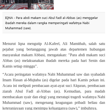
IQNA - Para abdi makam suci Abul Fadl al-Abbas (as) menggelar
ibadah mereka dalam rangka memperingati wafatnya Nabi
Muhammad (saw).
Menurut Iqna mengutip Al-Kafeel, Ali Mamithah, salah satu
pejabat yang bertanggung jawab atas departemen hubungan
masyarakat makam Abbasi, mengatakan: "Para abdi makam suci
Abbas (as) melaksanakan ibadah mereka pada hari Senin dan
Kamis setiap minggu
."
“Acara peringatan wafatnya Nabi Muhammad saw dan syahadah
Imam Hasan al-Mujtaba (as) digelar pada hari Kamis pekan ini.
Acara ini meliputi pembacaan ayat-ayat suci Alquran, pembacaan
ziarah Abul Fadl al-Abbas (as). Kemudian, para madah
membacakan syair dan elegi yang meratapi tragedi wafatnya Nabi
Muhammad
(s
aw
)
, mengenang keagungan pribadi beliau dan
keteraniayaan yang menimpa keluarganya (saw),” imbuhnya.