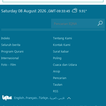
Saturday 08 August 2026
,
GMT-09:33:45
9.91°
Indeks
Tentang Kami
Seluruh berita
Kontak Kami
Program Qurani
Surat kabar
Internasional
Poling
Foto - Film
Cuaca dan Udara
Arsip
Pencarian
Tautan
RSS
English
Français
Türkçe
.
.
.
.
فارسی
العربیة