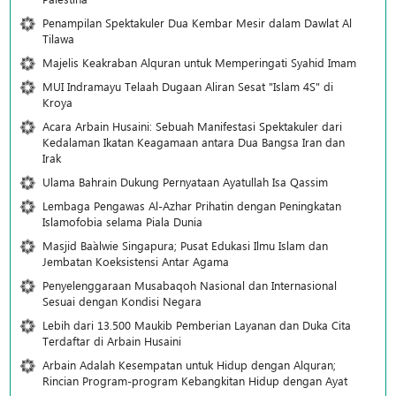
Penampilan Spektakuler Dua Kembar Mesir dalam Dawlat Al
Tilawa
Majelis Keakraban Alquran untuk Memperingati Syahid Imam
MUI Indramayu Telaah Dugaan Aliran Sesat "Islam 4S" di
Kroya
Acara Arbain Husaini: Sebuah Manifestasi Spektakuler dari
Kedalaman Ikatan Keagamaan antara Dua Bangsa Iran dan
Irak
Ulama Bahrain Dukung Pernyataan Ayatullah Isa Qassim
Lembaga Pengawas Al-Azhar Prihatin dengan Peningkatan
Islamofobia selama Piala Dunia
Masjid Ba`alwie Singapura; Pusat Edukasi Ilmu Islam dan
Jembatan Koeksistensi Antar Agama
Penyelenggaraan Musabaqoh Nasional dan Internasional
Sesuai dengan Kondisi Negara
Lebih dari 13.500 Maukib Pemberian Layanan dan Duka Cita
Terdaftar di Arbain Husaini
Arbain Adalah Kesempatan untuk Hidup dengan Alquran;
Rincian Program-program Kebangkitan Hidup dengan Ayat