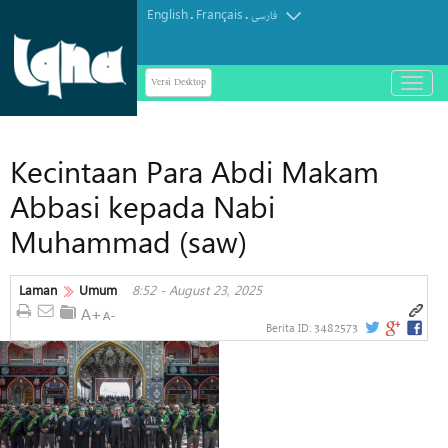
English
Français
.
.
فارسی
Versi Desktop
باز
و
بسته
کردن
Kecintaan Para Abdi Makam
منو
Abbasi kepada Nabi
Muhammad (saw)
Laman
Umum
8:52 - August 23, 2025
3482573
Berita ID: