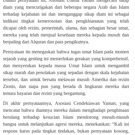
Dalam pernyataan ini, Asosiasi Ulama Yaman mengecam sikap
diam yang mencurigakan dari beberapa negara Arab dan Islam
terhadap kejahatan ini dan menganggap sikap diam ini sebagai
indikasi tingkat kemerosotan dan pengkhianatan yang telah
dicapai oleh rezim, pemerintah, ulama, dan sebagian besar umat,
mereka yang telah menjual kesetiaan mereka kepada musuh dan
berpaling dari Alquran dan para pengikutnya
.
Pernyataan itu menegaskan bahwa tugas umat Islam pada momen
sejarah yang genting ini memerlukan gerakan yang komprehensif,
dan menyerukan kepada massa Umat Islam untuk mengambil
sikap marah dan penolakan yang sepadan dengan skala kejahatan
tersebut, dan untuk bersatu melawan musuh Amerika dan rezim
Zionis, dan siapa pun yang berada di lingkaran mereka dari
tentara bayaran dan rezim yang bergantung
.
Di akhir pernyataannya, Asosiasi Cendekiawan Yaman, yang
mencatat bahwa diamnya mereka dalam menghadapi penghinaan
berulang terhadap kesucian Islam mendorong musuh-musuh
bangsa untuk melanjutkan agresi mereka, menekankan: “Kali ini
respons harus pada tingkat tindakan, bukan pernyataan kosong,