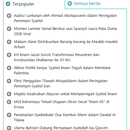
Semua berita
Terpopuler
Audio/ Lantunan oleh Ahmad Abolqassemi dalam Peringatan
Pemimpin Syahid
Momen Lamine Yamal Berdoa usai Spanyol Juara Piala Dunia
2026 Viral
Makam Alawi Distribusikan Barang-barang ke Maukib-maukib
Arbain
KH Imam Jazuli Soroti Transformasi Pesantren dan
Kondusivitas Muktamar ke-35 NU
Aktivis Politik Kenya: Syahid Imam Teguh dalam Membela
Palestina
Film/ Penggalan Tilawah Moqaddami dalam Peringatan
Pemimpin Syahid Iran
Majelis Keakraban Alquran untuk Memperingati Syahid Imam
MUI Indramayu Telaah Dugaan Aliran Sesat "Islam 4S" di
Kroya
Penampilan Spektakuler Dua Kembar Mesir dalam Dawlat Al
Tilawa
Ulama Bahrain Dukung Pernyataan Ayatullah Isa Qassim