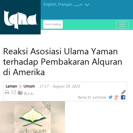
English
Français
.
.
فارسی
Versi Desktop
باز
و
بسته
کردن
Reaksi Asosiasi Ulama Yaman
منو
terhadap Pembakaran Alquran
di Amerika
Laman
Umum
17:17 - August 29, 2025
3482606
Berita ID: