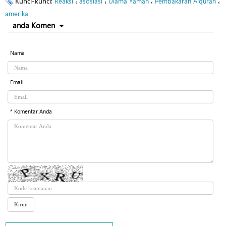
Kunci-kunci:
،
،
،
،
Reaksi
asosiasi
Ulama Yaman
Pembakaran Alquran
amerika
anda Komen
Nama
Email
* Komentar Anda