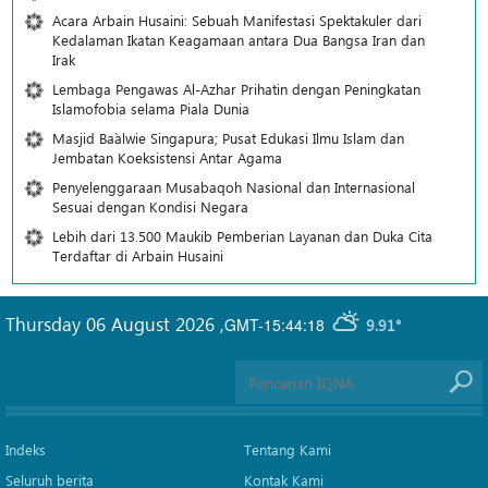
Acara Arbain Husaini: Sebuah Manifestasi Spektakuler dari
Kedalaman Ikatan Keagamaan antara Dua Bangsa Iran dan
Irak
Lembaga Pengawas Al-Azhar Prihatin dengan Peningkatan
Islamofobia selama Piala Dunia
Masjid Ba`alwie Singapura; Pusat Edukasi Ilmu Islam dan
Jembatan Koeksistensi Antar Agama
Penyelenggaraan Musabaqoh Nasional dan Internasional
Sesuai dengan Kondisi Negara
Lebih dari 13.500 Maukib Pemberian Layanan dan Duka Cita
Terdaftar di Arbain Husaini
Thursday 06 August 2026
,
GMT-15:44:18
9.91°
Indeks
Tentang Kami
Seluruh berita
Kontak Kami