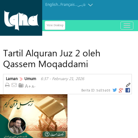
English
Français
.
.
فارسی
Versi Desktop
باز
و
بسته
کردن
Tartil Alquran Juz 2 oleh
منو
Qassem Moqaddami
Laman
Umum
6:37 - February 21, 2026
3483403
Berita ID: