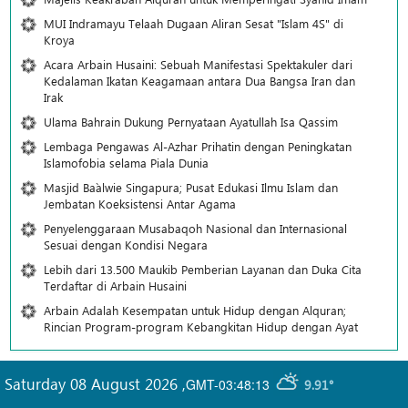
MUI Indramayu Telaah Dugaan Aliran Sesat "Islam 4S" di
Kroya
Acara Arbain Husaini: Sebuah Manifestasi Spektakuler dari
Kedalaman Ikatan Keagamaan antara Dua Bangsa Iran dan
Irak
Ulama Bahrain Dukung Pernyataan Ayatullah Isa Qassim
Lembaga Pengawas Al-Azhar Prihatin dengan Peningkatan
Islamofobia selama Piala Dunia
Masjid Ba`alwie Singapura; Pusat Edukasi Ilmu Islam dan
Jembatan Koeksistensi Antar Agama
Penyelenggaraan Musabaqoh Nasional dan Internasional
Sesuai dengan Kondisi Negara
Lebih dari 13.500 Maukib Pemberian Layanan dan Duka Cita
Terdaftar di Arbain Husaini
Arbain Adalah Kesempatan untuk Hidup dengan Alquran;
Rincian Program-program Kebangkitan Hidup dengan Ayat
Saturday 08 August 2026
,
GMT-03:48:13
9.91°