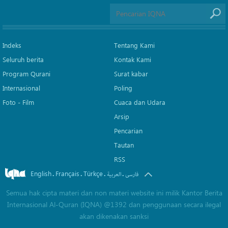
Indeks
Tentang Kami
Seluruh berita
Kontak Kami
Program Qurani
Surat kabar
Internasional
Poling
Foto - Film
Cuaca dan Udara
Arsip
Pencarian
Tautan
RSS
English
Français
Türkçe
.
.
.
.
فارسی
العربیة
Semua hak cipta materi dan non materi website ini milik Kantor Berita
Internasional Al-Quran (IQNA) @1392 dan penggunaan secara ilegal
akan dikenakan sanksi