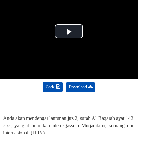
Play
Video
Code
Download
Anda akan mendengar lantunan juz 2, surah Al-Baqarah ayat 142-
252, yang dilantunkan oleh Qassem Moqaddami, seorang qari
internasional. (HRY)