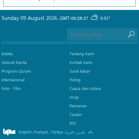
Sunday 09 August 2026
,
GMT-06:28:27
9.91°
Indeks
Tentang Kami
Seluruh berita
Kontak Kami
Program Qurani
Surat kabar
Internasional
Poling
Foto - Film
Cuaca dan Udara
Arsip
Pencarian
Tautan
RSS
English
Français
Türkçe
.
.
.
.
فارسی
العربیة