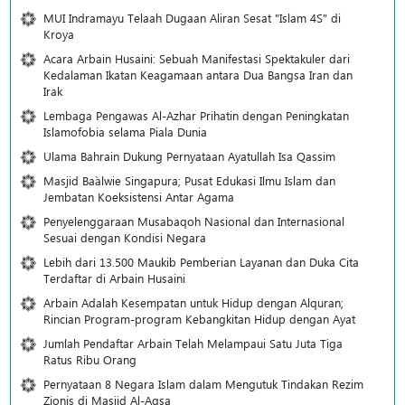
MUI Indramayu Telaah Dugaan Aliran Sesat "Islam 4S" di
Kroya
Acara Arbain Husaini: Sebuah Manifestasi Spektakuler dari
Kedalaman Ikatan Keagamaan antara Dua Bangsa Iran dan
Irak
Lembaga Pengawas Al-Azhar Prihatin dengan Peningkatan
Islamofobia selama Piala Dunia
Ulama Bahrain Dukung Pernyataan Ayatullah Isa Qassim
Masjid Ba`alwie Singapura; Pusat Edukasi Ilmu Islam dan
Jembatan Koeksistensi Antar Agama
Penyelenggaraan Musabaqoh Nasional dan Internasional
Sesuai dengan Kondisi Negara
Lebih dari 13.500 Maukib Pemberian Layanan dan Duka Cita
Terdaftar di Arbain Husaini
Arbain Adalah Kesempatan untuk Hidup dengan Alquran;
Rincian Program-program Kebangkitan Hidup dengan Ayat
Jumlah Pendaftar Arbain Telah Melampaui Satu Juta Tiga
Ratus Ribu Orang
Pernyataan 8 Negara Islam dalam Mengutuk Tindakan Rezim
Zionis di Masjid Al-Aqsa