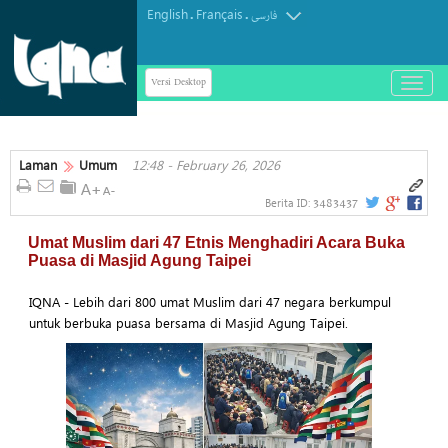
English
Français
.
.
فارسی
Versi Desktop
باز
و
بسته
کردن
منو
Laman
Umum
12:48 - February 26, 2026
3483437
Berita ID:
Umat ​​Muslim dari 47 Etnis Menghadiri Acara Buka
Puasa di Masjid Agung Taipei
IQNA - Lebih dari 800 umat Muslim dari 47 negara berkumpul
untuk berbuka puasa bersama di Masjid Agung Taipei.