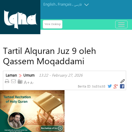
English
Français
.
.
فارسی
Versi Desktop
باز
و
بسته
کردن
Tartil Alquran Juz 9 oleh
منو
Qassem Moqaddami
Laman
Umum
13:22 - February 27, 2026
3483438
Berita ID: