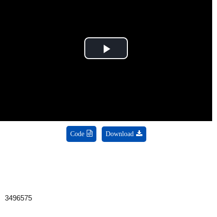
Play
Video
Code
Download
3496575