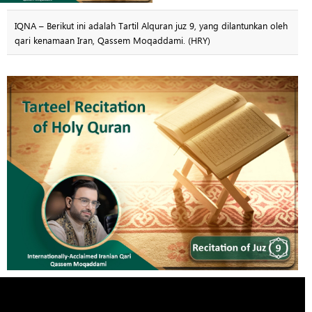
IQNA – Berikut ini adalah Tartil Alquran juz 9, yang dilantunkan oleh
qari kenamaan Iran, Qassem Moqaddami. (HRY)