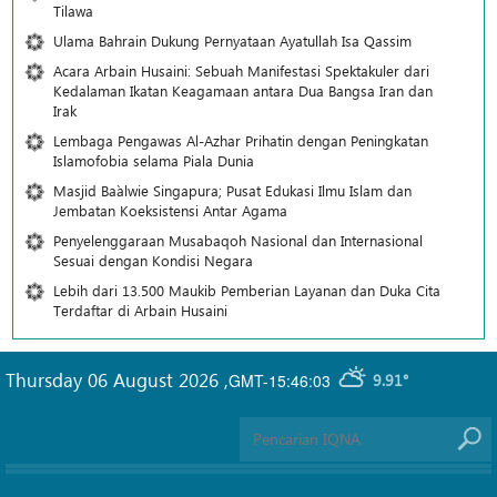
Tilawa
Ulama Bahrain Dukung Pernyataan Ayatullah Isa Qassim
Acara Arbain Husaini: Sebuah Manifestasi Spektakuler dari
Kedalaman Ikatan Keagamaan antara Dua Bangsa Iran dan
Irak
Lembaga Pengawas Al-Azhar Prihatin dengan Peningkatan
Islamofobia selama Piala Dunia
Masjid Ba`alwie Singapura; Pusat Edukasi Ilmu Islam dan
Jembatan Koeksistensi Antar Agama
Penyelenggaraan Musabaqoh Nasional dan Internasional
Sesuai dengan Kondisi Negara
Lebih dari 13.500 Maukib Pemberian Layanan dan Duka Cita
Terdaftar di Arbain Husaini
Thursday 06 August 2026
,
GMT-15:46:03
9.91°