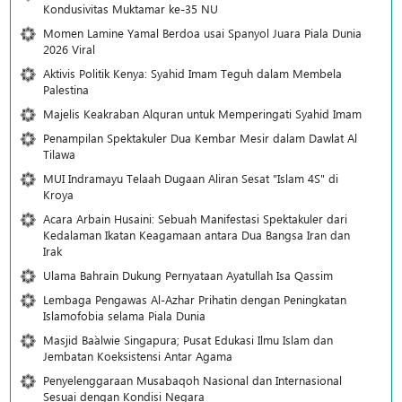
Kondusivitas Muktamar ke-35 NU
Momen Lamine Yamal Berdoa usai Spanyol Juara Piala Dunia
2026 Viral
Aktivis Politik Kenya: Syahid Imam Teguh dalam Membela
Palestina
Majelis Keakraban Alquran untuk Memperingati Syahid Imam
Penampilan Spektakuler Dua Kembar Mesir dalam Dawlat Al
Tilawa
MUI Indramayu Telaah Dugaan Aliran Sesat "Islam 4S" di
Kroya
Acara Arbain Husaini: Sebuah Manifestasi Spektakuler dari
Kedalaman Ikatan Keagamaan antara Dua Bangsa Iran dan
Irak
Ulama Bahrain Dukung Pernyataan Ayatullah Isa Qassim
Lembaga Pengawas Al-Azhar Prihatin dengan Peningkatan
Islamofobia selama Piala Dunia
Masjid Ba`alwie Singapura; Pusat Edukasi Ilmu Islam dan
Jembatan Koeksistensi Antar Agama
Penyelenggaraan Musabaqoh Nasional dan Internasional
Sesuai dengan Kondisi Negara