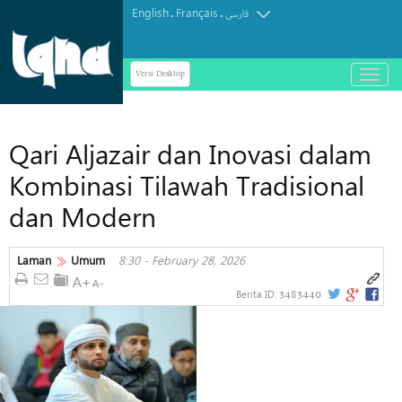
English
Français
.
.
فارسی
Versi Desktop
باز
و
بسته
کردن
Qari Aljazair dan Inovasi dalam
منو
Kombinasi Tilawah Tradisional
dan Modern
Laman
Umum
8:30 - February 28, 2026
3483440
Berita ID: