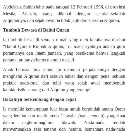
Abdelaziz Sahim lahir pada tanggal 12 Februari 1996, di provinsi
Mesila, Aljazair, yang dikenal dengan sekolah-sekolah
Alqurannya, dan sejak awal, ia tidak jauh dari suasana Alquran
.
Tumbuh Dewasa di Baitul Quran
Ia tumbuh besar di sebuah rumah yang oleh kerabatnya disebut
“Baitul Quran/ Rumah Alquran,” di mana ayahnya adalah guru
pertamanya dan imam jamaah, yang bersikeras bahwa langkah
pertama putranya harus menuju masjid
.
Anak berusia lima tahun itu memulai perjalanannya dengan
menghafal Alquran dari sebuah tablet dan dengan pena, sebuah
praktik tradisional dan teliti yang sejak awal membentuk
karakteristik seorang qari Alquran yang terampil
.
Bakatnya berkembang dengan cepat
Ia memiliki kemampuan luar biasa untuk berpindah antara Qarar
yang lembut dan merdu serta "Jawab" (nada rendah) yang kuat
dalam naghom-naghom tilawah. Nada-nada rendah
menyampaikan rasa tenang dan hening, sementara nada-nada