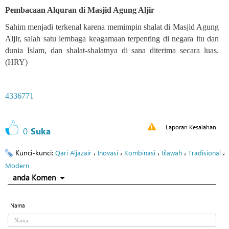
Pembacaan Alquran di Masjid Agung Aljir
Sahim menjadi terkenal karena memimpin shalat di Masjid Agung
Aljir, salah satu lembaga keagamaan terpenting di negara itu dan
dunia Islam, dan shalat-shalatnya di sana diterima secara luas.
(HRY)
4336771
Laporan Kesalahan
0
Suka
Kunci-kunci:
،
،
،
،
،
Qari Aljazair
Inovasi
Kombinasi
tilawah
Tradisional
Modern
anda Komen
Nama