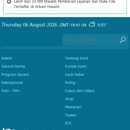
Lebih dari 13.500 Maukib Pemberian Layanan dan Duka Cita
Terdaftar di Arbain Husaini
Thursday 06 August 2026
,
GMT-18:41:34
9.91°
Indeks
Tentang Kami
Seluruh berita
Kontak Kami
Program Qurani
Surat kabar
Internasional
Poling
Foto - Film
Cuaca dan Udara
Arsip
Pencarian
Tautan
RSS