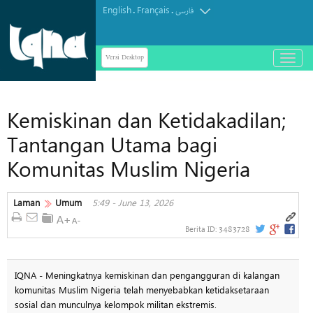
English
Français
.
.
فارسی
Versi Desktop
باز
و
بسته
کردن
Kemiskinan dan Ketidakadilan;
منو
Tantangan Utama bagi
Komunitas Muslim Nigeria
Laman
Umum
5:49 - June 13, 2026
3483728
Berita ID:
IQNA - Meningkatnya kemiskinan dan pengangguran di kalangan
komunitas Muslim Nigeria telah menyebabkan ketidaksetaraan
sosial dan munculnya kelompok militan ekstremis.