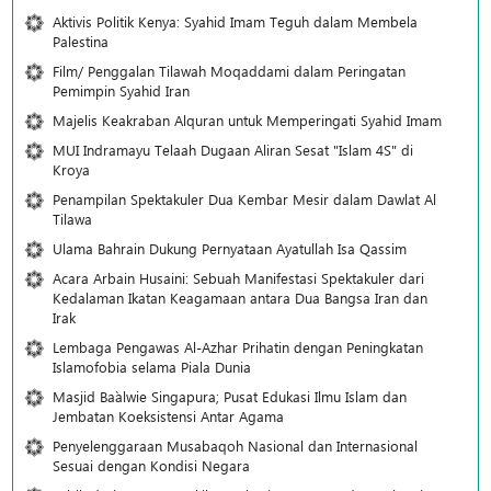
Aktivis Politik Kenya: Syahid Imam Teguh dalam Membela
Palestina
Film/ Penggalan Tilawah Moqaddami dalam Peringatan
Pemimpin Syahid Iran
Majelis Keakraban Alquran untuk Memperingati Syahid Imam
MUI Indramayu Telaah Dugaan Aliran Sesat "Islam 4S" di
Kroya
Penampilan Spektakuler Dua Kembar Mesir dalam Dawlat Al
Tilawa
Ulama Bahrain Dukung Pernyataan Ayatullah Isa Qassim
Acara Arbain Husaini: Sebuah Manifestasi Spektakuler dari
Kedalaman Ikatan Keagamaan antara Dua Bangsa Iran dan
Irak
Lembaga Pengawas Al-Azhar Prihatin dengan Peningkatan
Islamofobia selama Piala Dunia
Masjid Ba`alwie Singapura; Pusat Edukasi Ilmu Islam dan
Jembatan Koeksistensi Antar Agama
Penyelenggaraan Musabaqoh Nasional dan Internasional
Sesuai dengan Kondisi Negara