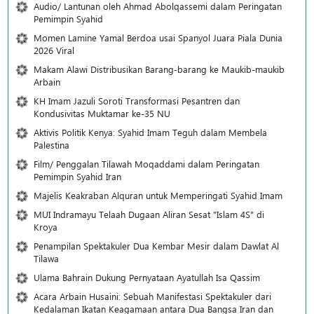
Audio/ Lantunan oleh Ahmad Abolqassemi dalam Peringatan
Pemimpin Syahid
Momen Lamine Yamal Berdoa usai Spanyol Juara Piala Dunia
2026 Viral
Makam Alawi Distribusikan Barang-barang ke Maukib-maukib
Arbain
KH Imam Jazuli Soroti Transformasi Pesantren dan
Kondusivitas Muktamar ke-35 NU
Aktivis Politik Kenya: Syahid Imam Teguh dalam Membela
Palestina
Film/ Penggalan Tilawah Moqaddami dalam Peringatan
Pemimpin Syahid Iran
Majelis Keakraban Alquran untuk Memperingati Syahid Imam
MUI Indramayu Telaah Dugaan Aliran Sesat "Islam 4S" di
Kroya
Penampilan Spektakuler Dua Kembar Mesir dalam Dawlat Al
Tilawa
Ulama Bahrain Dukung Pernyataan Ayatullah Isa Qassim
Acara Arbain Husaini: Sebuah Manifestasi Spektakuler dari
Kedalaman Ikatan Keagamaan antara Dua Bangsa Iran dan