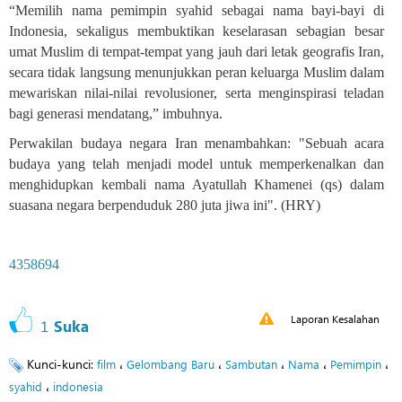
“Memilih nama pemimpin syahid sebagai nama bayi-bayi di
Indonesia, sekaligus membuktikan keselarasan sebagian besar
umat Muslim di tempat-tempat yang jauh dari letak geografis Iran,
secara tidak langsung menunjukkan peran keluarga Muslim dalam
mewariskan nilai-nilai revolusioner, serta menginspirasi teladan
bagi generasi mendatang,” imbuhnya.
Perwakilan budaya negara Iran menambahkan: "Sebuah acara
budaya yang telah menjadi model untuk memperkenalkan dan
menghidupkan kembali nama Ayatullah Khamenei (qs) dalam
suasana negara berpenduduk 280 juta jiwa ini". (HRY)
4358694
Laporan Kesalahan
1
Suka
Kunci-kunci:
،
،
،
،
،
film
Gelombang Baru
Sambutan
Nama
Pemimpin
،
syahid
indonesia