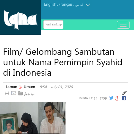
English
Français
.
.
فارسی
Versi Desktop
باز
و
بسته
کردن
Film/ Gelombang Sambutan
منو
untuk Nama Pemimpin Syahid
di Indonesia
Laman
Umum
8:54 - July 01, 2026
3483759
Berita ID: