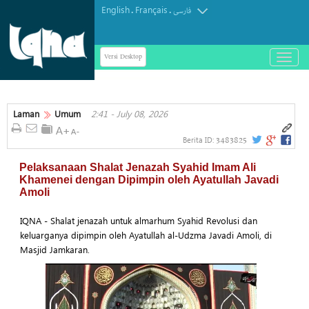
English
Français
.
.
فارسی
Versi Desktop
باز
و
بسته
کردن
منو
Laman
Umum
2:41 - July 08, 2026
3483825
Berita ID:
Pelaksanaan Shalat Jenazah Syahid Imam Ali
Khamenei dengan Dipimpin oleh Ayatullah Javadi
Amoli
IQNA - Shalat jenazah untuk almarhum Syahid Revolusi dan
keluarganya dipimpin oleh Ayatullah al-Udzma Javadi Amoli, di
Masjid Jamkaran.