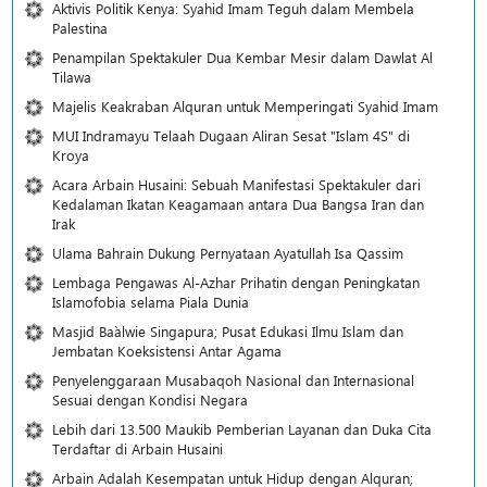
Aktivis Politik Kenya: Syahid Imam Teguh dalam Membela
Palestina
Penampilan Spektakuler Dua Kembar Mesir dalam Dawlat Al
Tilawa
Majelis Keakraban Alquran untuk Memperingati Syahid Imam
MUI Indramayu Telaah Dugaan Aliran Sesat "Islam 4S" di
Kroya
Acara Arbain Husaini: Sebuah Manifestasi Spektakuler dari
Kedalaman Ikatan Keagamaan antara Dua Bangsa Iran dan
Irak
Ulama Bahrain Dukung Pernyataan Ayatullah Isa Qassim
Lembaga Pengawas Al-Azhar Prihatin dengan Peningkatan
Islamofobia selama Piala Dunia
Masjid Ba`alwie Singapura; Pusat Edukasi Ilmu Islam dan
Jembatan Koeksistensi Antar Agama
Penyelenggaraan Musabaqoh Nasional dan Internasional
Sesuai dengan Kondisi Negara
Lebih dari 13.500 Maukib Pemberian Layanan dan Duka Cita
Terdaftar di Arbain Husaini
Arbain Adalah Kesempatan untuk Hidup dengan Alquran;