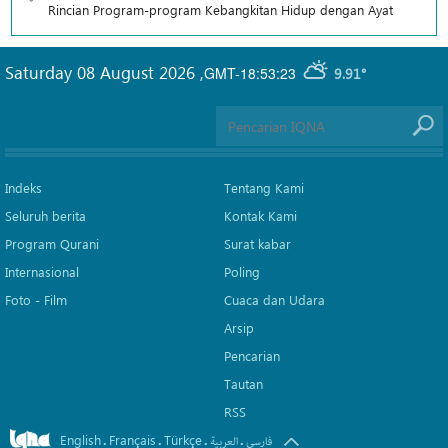
Rincian Program-program Kebangkitan Hidup dengan Ayat
Saturday 08 August 2026
,
GMT-18:53:23
9.91°
Indeks
Tentang Kami
Seluruh berita
Kontak Kami
Program Qurani
Surat kabar
Internasional
Poling
Foto - Film
Cuaca dan Udara
Arsip
Pencarian
Tautan
RSS
English
Français
Türkçe
.
.
.
.
فارسی
العربیة