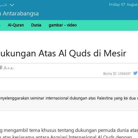
Friday 07 Augus
فارسی
n Antarabangsa
a
Al-Quran
Dunia
gambar - video
 Dukungan Atas Al Quds di Mesir
Berita ID:
1569497
nyelenggarakan seminar internasional dukungan atas Palestina yang ke dua 
 yang mengambil tema khusus tentang dukungan pemuda dunia ata
n atas kerjasama antara Asosiasi Internasional Al Quds dengan