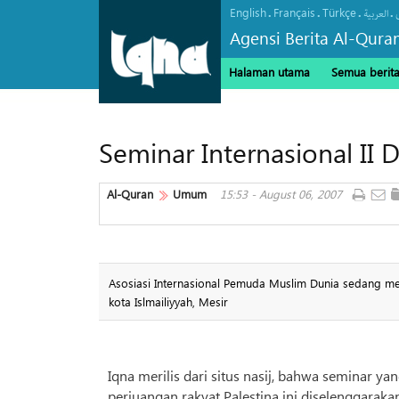
English
Français
Türkçe
.
.
.
.
العربیة
Agensi Berita Al-Qura
Halaman utama
Semua berit
Seminar Internasional II
Al-Quran
Umum
15:53 - August 06, 2007
Asosiasi Internasional Pemuda Muslim Dunia sedang me
kota Islmailiyyah, Mesir
Iqna merilis dari situs nasij, bahwa seminar
perjuangan rakyat Palestina ini diselenggaraka