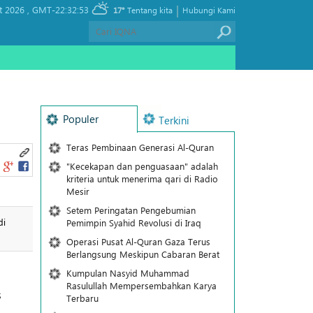
|
t 2026 ,
GMT-22:32:53
17°
Tentang kita
Hubungi Kami
Populer
Terkini
Teras Pembinaan Generasi Al-Quran
"Kecekapan dan penguasaan" adalah
kriteria untuk menerima qari di Radio
Mesir
Setem Peringatan Pengebumian
di
Pemimpin Syahid Revolusi di Iraq
Operasi Pusat Al-Quran Gaza Terus
Berlangsung Meskipun Cabaran Berat
Kumpulan Nasyid Muhammad
Rasulullah Mempersembahkan Karya
s
Terbaru