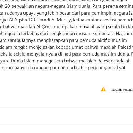
h 20 perwakilan negara-negara Islam dunia. Para peserta semin
an adanya upaya yang lebih besar dari para pemimpin negara I
d Al Aqsha. DR Hamdi Al Mursiy, ketua kantor asosiasi pemud
 bahwa masalah Al Quds merupakan masalah yang selalu berko
ehingga ia terbebas dari cengkraman musuh. Sementara Hassam 
 dalam sambutannya mengharapkan para pemuda aktifid muslim
dalam rangka menjelaskan kepada umat, bahwa masalah Palesti
ka ia selalu menyala-nyala di hati para pemuda muslim dunia. 
 Syura Dunia ISlam menegaskan bahwa masalah Palestina adalah
n. karenanya dukungan para pemuda atas perjuangan rakyat
laporan kesilap