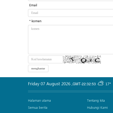
Email
* komen
Friday 07 August 2026
,
GMT-22:32:53
17°
Halaman utama
Tentang kita
Semua berita
Hubungi Kami